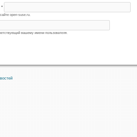
я
*
сайте open-suse.ru.
тветствующий вашему имени пользователя.