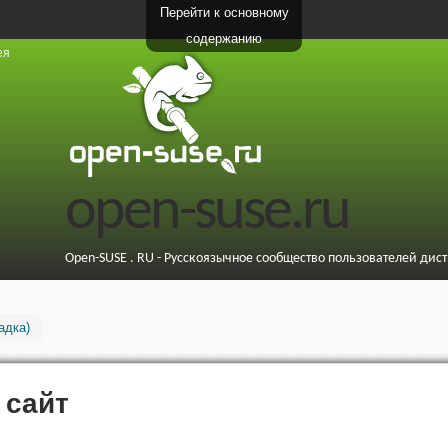
Перейти к основному
содержанию
ея
open-suse.ru
Open-SUSE . RU - Русскоязычное сообщество пользователей дис
адка)
 сайт