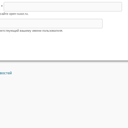
я
*
сайте open-suse.ru.
тветствующий вашему имени пользователя.