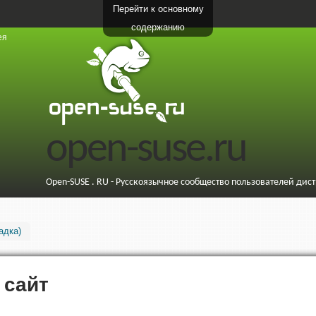
Перейти к основному
содержанию
ея
open-suse.ru
Open-SUSE . RU - Русскоязычное сообщество пользователей дис
адка)
 сайт