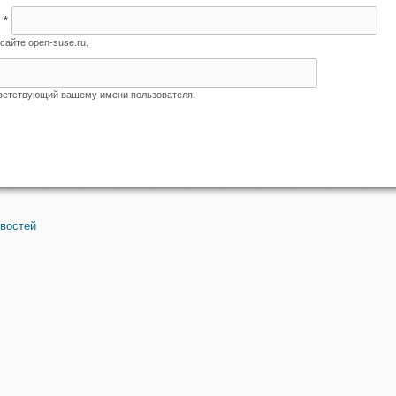
я
*
сайте open-suse.ru.
тветствующий вашему имени пользователя.