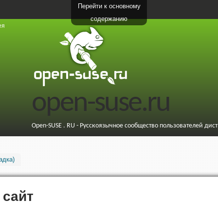
Перейти к основному
содержанию
ея
open-suse.ru
Open-SUSE . RU - Русскоязычное сообщество пользователей дис
адка)
 сайт