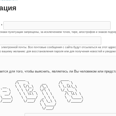
ация
я
*
наки пунктуации запрещены, за исключением точек, тире, апострофов и знаков подче
лектронной почты. Все почтовые сообщения с сайта будут отсылаться на этот адрес.
о вашему желанию: для восстановления пароля или для получения новостей и уведомл
Этот вопрос задается для того, чтобы выя
         ____                 ____       
        /\  _`\      __      /\  _`\     
  __    \ \ \/\_\   /\_\     \ \,\L\_\   
/'__`\   \ \ \/_/_  \/\ \     \/_\__ \   
\  __/    \ \ \L\ \  \ \ \      /\ \L\ \ 
 \____\    \ \____/  _\ \ \     \ `\____\
\/____/     \/___/  /\ \_\ \     \/_____/
                    \ \____/             
                     \/___/              