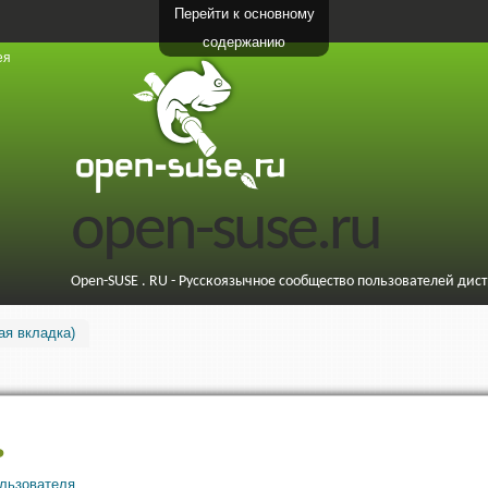
Перейти к основному
содержанию
ея
open-suse.ru
Open-SUSE . RU - Русскоязычное сообщество пользователей дис
ая вкладка)
ь
ользователя