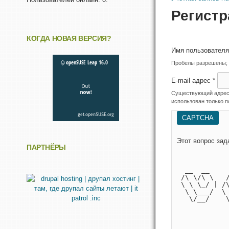
Регистр
КОГДА НОВАЯ ВЕРСИЯ?
Имя пользовател
Пробелы разрешены; з
E-mail адрес
*
Существующий адрес э
использован только п
CAPTCHA
ПАРТНЁРЫ
            
            
  __  __    
 /\ \/\ \   
 \ \ \_/ | /
  \ \___/  \
   \/__/    
            
            