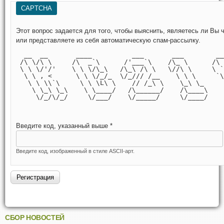
CAPTCHA
Этот вопрос задается для того, чтобы выяснить, являетесь ли Вы человеком
или представляете из себя автоматическую спам-рассылку.
  __  __       ____          ___       ___        __
 /\ \/\ \     /\  _`\      /'___`\    /\_ \      /\ 
 \ \ \/'/'    \ \ \/\_\   /\_\ /\ \   \//\ \     \ `
  \ \ , <      \ \ \/_/_  \/_/// /__    \ \ \     `\
   \ \ \\`\     \ \ \L\ \    // /_\ \    \_\ \_     
    \ \_\ \_\    \ \____/   /\______/    /\____\    
     \/_/\/_/     \/___/    \/_____/     \/____/    
Введите код, указанный выше
*
Введите код, изображенный в стиле ASCII-арт.
СБОР НОВОСТЕЙ