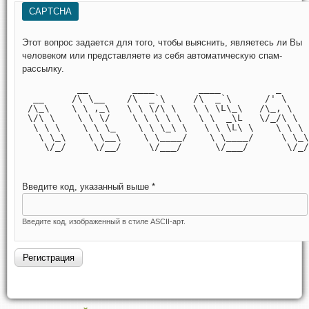
CAPTCHA
Этот вопрос задается для того, чтобы выяснить, являетесь ли Вы
человеком или представляете из себя автоматическую спам-
рассылку.
          __        ____        ____          _     
  __     /\ \__    /\  _`\     /\  _`\      /' \    
 /\_\    \ \ ,_\   \ \ \/\ \   \ \ \L\_\   /\_, \   
 \/\ \    \ \ \/    \ \ \ \ \   \ \  _\L   \/_/\ \  
  \ \ \    \ \ \_    \ \ \_\ \   \ \ \L\ \    \ \ \ 
   \ \_\    \ \__\    \ \____/    \ \____/     \ \_\
    \/_/     \/__/     \/___/      \/___/       \/_/
Введите код, указанный выше
*
Введите код, изображенный в стиле ASCII-арт.