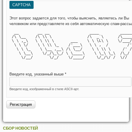
CAPTCHA
Этот вопрос задается для того, чтобы выяснить, являетесь ли Вы
человеком или представляете из себя автоматическую спам-рассы
  __        __ __                 ____         _____
 /\ \__    /\ \\ \               /\  _`\      /\____
 \ \ ,_\   \ \ \\ \       ___    \ \ \L\ \    \/___/
  \ \ \/    \ \ \\ \_    /'___\   \ \ ,  /        /'
   \ \ \_    \ \__ ,__\ /\ \__/    \ \ \\ \     /' /
    \ \__\    \/_/\_\_/ \ \____\    \ \_\ \_\  /\_/ 
     \/__/       \/_/    \/____/     \/_/\/ /  \//  
Введите код, указанный выше
*
Введите код, изображенный в стиле ASCII-арт.
СБОР НОВОСТЕЙ