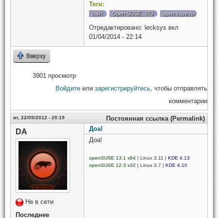
Теги:
сайт
Open-SUSE . RU
open-suse.ru
Отредактировано:
lecksys
вкл
01/04/2014 - 22:14
Вверху
3901 просмотр
Войдите
или
зарегистрируйтесь
, чтобы отправлять
комментарии
вт, 22/05/2012 - 20:19
Постоянная ссылка (Permalink)
Доа!
DA
Доа!
openSUSE 13.1 x64
| Linux 3.11 |
KDE 4.13
openSUSE 12.3 x32
| Linux 3.7 |
KDE 4.10
Не в сети
Последнее