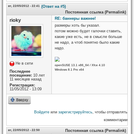
вт, 22/05/2012 - 22:41
(Ответ на #5)
Постоянная ссылка (Permalink)
RE: баннеры важнее!
rioky
размеры хоть бы указал.
потом можно будет галочки ставить,
какие уже есть, не в смысле больше
не надо, а чтоб понятно было какие
надо.
Не в сети
openSUSE 13.1 x86_64 / Xfce 4.10
Windows 8.1 Pro x64
Последнее
посещение:
10 лет
11 месяцев назад
Регистрация:
11/05/2012 - 13:09
Вверху
Войдите
или
зарегистрируйтесь
, чтобы отправлять
комментарии
вт, 22/05/2012 - 22:50
Постоянная ссылка (Permalink)