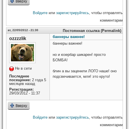
Вверху
Войдите
или
зарегистрируйтесь
, чтобы отправлять
комментарии
вт, 22/05/2012 - 21:30
Постоянная ссылка (Permalink)
баннеры важнее!
ozzzzlik
баннеры важнее!
но и юзербар шикарен! просто
БОМБА!
Не в сети
блин а вы заценили ЛОГО наше! оно
Последнее
подсвечивается, мля! это круто!
посещение:
2 года 5
месяцев назад
Регистрация:
29/03/2012 - 11:37
Вверху
Войдите
или
зарегистрируйтесь
, чтобы отправлять
комментарии