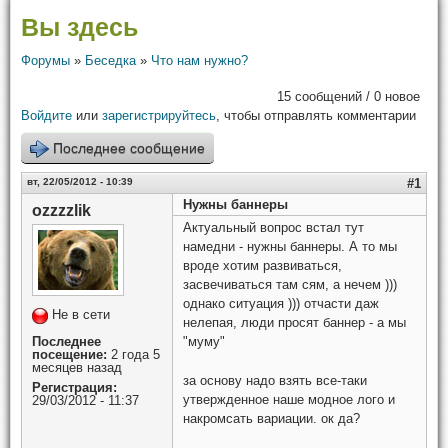
Вы здесь
Форумы
»
Беседка
»
Что нам нужно?
15 сообщений / 0 новое
Войдите
или
зарегистрируйтесь
, чтобы отправлять комментарии
Последнее сообщение
вт, 22/05/2012 - 10:39
#1
Нужны баннеры
ozzzzlik
Актуальный вопрос встал тут
намедни - нужны баннеры. А то мы
вроде хотим развиваться,
засвечиваться там сям, а нечем )))
однако ситуация ))) отчасти даж
Не в сети
нелепая, люди просят баннер - а мы
Последнее
"муму"
посещение:
2 года 5
месяцев назад
за основу надо взять все-таки
Регистрация:
утвержденное наше модное лого и
29/03/2012 - 11:37
накромсать вариации. ок да?