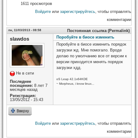
1611 просмотров
Войдите
или
зарегистрируйтесь
, чтобы отправлять
комментарии
пн, 11/03/2013 - 08:58
Постоянная ссылка (Permalink)
Поробуйте в биосе изменить
slawdos
Поробуйте в биосе изменить порядок
загрузки жд. Мне помогало. Вроде
делаю по умолчанию все от версии к
версии приходится менять порядок
загрузки хдд.
Не в сети
oS Leap 42.1x64KDE
Последнее
~ Morpheus, i know linux...
посещение:
8 лет 7
месяцев назад
Регистрация:
13/05/2012 - 15:43
Вверху
Войдите
или
зарегистрируйтесь
, чтобы отправлять
комментарии