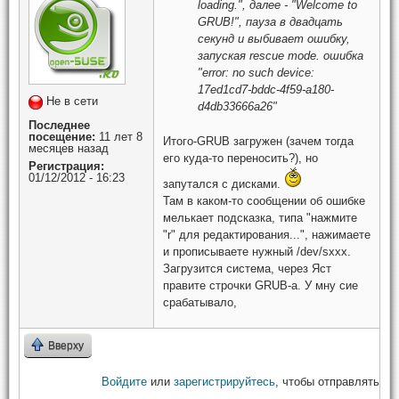
loading.", далее - "Welcome to
GRUB!", пауза в двадцать
секунд и выбивает ошибку,
запуская rescue mode. ошибка
"error: no such device:
17ed1cd7-bddc-4f59-a180-
Не в сети
d4db33666a26"
Последнее
посещение:
11 лет 8
Итого-GRUB загружен (зачем тогда
месяцев назад
его куда-то переносить?), но
Регистрация:
01/12/2012 - 16:23
запутался с дисками.
Там в каком-то сообщении об ошибке
мелькает подсказка, типа "нажмите
"r" для редактирования...", нажимаете
и прописываете нужный /dev/sxxx.
Загрузится система, через Яст
правите строчки GRUB-а. У мну сие
срабатывало,
Вверху
Войдите
или
зарегистрируйтесь
, чтобы отправлять