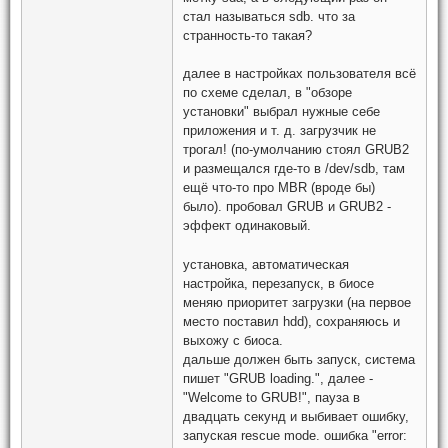
стал называться sdb. что за
странность-то такая?
далее в настройках пользователя всё
по схеме сделал, в "обзоре
установки" выбрал нужные себе
приложения и т. д. загрузчик не
трогал! (по-умолчанию стоял GRUB2
и размещался где-то в /dev/sdb, там
ещё что-то про MBR (вроде бы)
было). пробовал GRUB и GRUB2 -
эффект одинаковый.
установка, автоматическая
настройка, перезапуск, в биосе
меняю приоритет загрузки (на первое
место поставил hdd), сохраняюсь и
выхожу с биоса.
дальше должен быть запуск, система
пишет "GRUB loading.", далее -
"Welcome to GRUB!", пауза в
двадцать секунд и выбивает ошибку,
запуская rescue mode. ошибка "error: