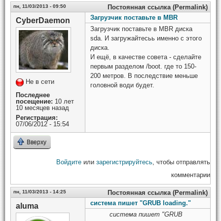
пн, 11/03/2013 - 09:50
Постоянная ссылка (Permalink)
Загрузчик поставьте в MBR
CyberDaemon
Загрузчик поставьте в MBR диска
sda. И загружайтесьь именно с этого
диска.
И ещё, в качестве совета - сделайте
первым разделом /boot. где то 150-
200 метров. В последствие меньше
Не в сети
головной води будет.
Последнее
посещение:
10 лет
10 месяцев назад
Регистрация:
07/06/2012 - 15:54
Вверху
Войдите
или
зарегистрируйтесь
, чтобы отправлять
комментарии
пн, 11/03/2013 - 14:25
Постоянная ссылка (Permalink)
система пишет "GRUB loading."
aluma
система пишет "GRUB