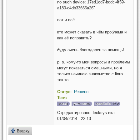
no such device: 17ed1cd7-bddc-4f59-
a180-d4db33666a26"
вот и всё.
кто может сказать в чём проблема и
как её исправить?
буду очень благодарен за помощь!
p. s. кому-то мои вопросы и проблемы
могут показаться смешными, но я
только начинаю знакомство с linux.
так-то.
Статус:
Решено
Теги:
install
установка
openSuSe 12.2
Отредактировано:
lecksys
вкл
01/04/2014 - 22:13
Вверху