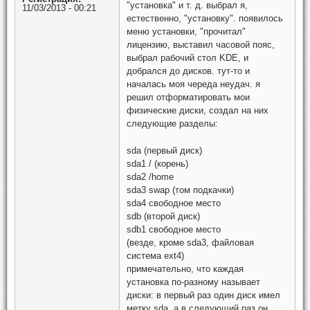
"установка" и т. д. выбрал я,
11/03/2013 - 00:21
естественно, "установку". появилось
меню установки, "прочитал"
лицензию, выставил часовой пояс,
выбрал рабочий стол KDE, и
добрался до дисков. тут-то и
началась моя череда неудач. я
решил отформатировать мои
физические диски, создал на них
следующие разделы:
sda (первый диск)
sda1 / (корень)
sda2 /home
sda3 swap (том подкачки)
sda4 свободное место
sdb (второй диск)
sdb1 свободное место
(везде, кроме sda3, файловая
система ext4)
примечательно, что каждая
установка по-разному называет
диски: в первый раз один диск имел
метку sda, а в следующий раз он