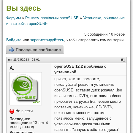
Вы здесь
Форумы
»
Решаем проблемы openSUSE
»
Установка, обновление
и настройка openSUSE
5 сообщений / 0 новое
Войдите
или
зарегистрируйтесь
, чтобы отправлять комментарии
Последнее сообщение
пн, 11/03/2013 - 01:01
#1
openSUSE 12.2 проблема с
А.
установкой
привет, котята. помогите,
пожалуйста! решил я установить
openSUSE, вставил диск (скачал .iso
и записал на DVD), выставил в биосе
приоритет загрузки (на первое место
поставил, конечно же, CD/DVD),
Не в сети
сохранил изменения, потом
появилось меню, запущенное с
Последнее
посещение:
13 лет 4
установочного диска там были
месяца назад
варианты "запуск с жёсткого диска",
Регистрация: