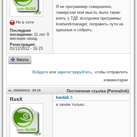
Я не программер совершенно,
ламерская моя мысль была такая-
взять у ТДЕ исходники программы
Не в сети
knetworkmanager, поправить пути на
кдешные и собрать.
Последнее
посещение:
11 лет 8
месяцев назад
Регистрация:
01/12/2012 - 16:23
Вверху
Войдите
или
зарегистрируйтесь
, чтобы отправлять
комментарии
пт, 15/03/2013 - 05:19
Постоянная ссылка (Permalink)
bardak ;\
RusX
и зачем только..