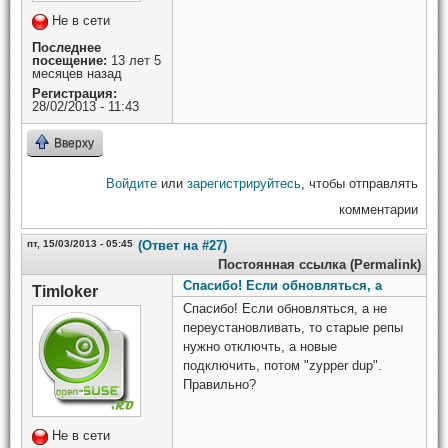
Не в сети
Последнее
посещение:
13 лет 5
месяцев назад
Регистрация:
28/02/2013 - 11:43
Вверху
Войдите
или
зарегистрируйтесь
, чтобы отправлять
комментарии
пт, 15/03/2013 - 05:45
(Ответ на #27)
Постоянная ссылка (Permalink)
Спасибо! Если обновляться, а
Timloker
Спасибо! Если обновляться, а не
переустановливать, то старые репы
нужно отключть, а новые
подключить, потом "zypper dup".
Правильно?
Не в сети