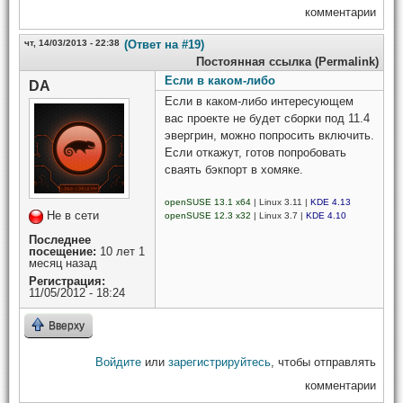
комментарии
чт, 14/03/2013 - 22:38
(Ответ на #19)
Постоянная ссылка (Permalink)
Если в каком-либо
DA
Если в каком-либо интересующем
вас проекте не будет сборки под 11.4
эвергрин, можно попросить включить.
Если откажут, готов попробовать
сваять бэкпорт в хомяке.
openSUSE 13.1 x64
| Linux 3.11 |
KDE 4.13
Не в сети
openSUSE 12.3 x32
| Linux 3.7 |
KDE 4.10
Последнее
посещение:
10 лет 1
месяц назад
Регистрация:
11/05/2012 - 18:24
Вверху
Войдите
или
зарегистрируйтесь
, чтобы отправлять
комментарии