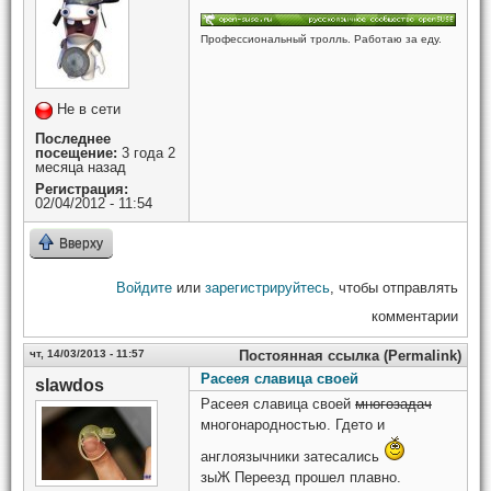
Профессиональный тролль. Работаю за еду.
Не в сети
Последнее
посещение:
3 года 2
месяца назад
Регистрация:
02/04/2012 - 11:54
Вверху
Войдите
или
зарегистрируйтесь
, чтобы отправлять
комментарии
чт, 14/03/2013 - 11:57
Постоянная ссылка (Permalink)
Расеея славица своей
slawdos
Расеея славица своей
многозадач
многонародностью. Гдето и
англоязычники затесались
зыЖ Переезд прошел плавно.