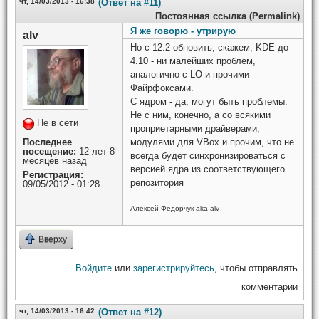
чт, 14/03/2013 - 16:38
(Ответ на #11)
Постоянная ссылка (Permalink)
Я же говорю - утрирую
alv
Но с 12.2 обновить, скажем, KDE до
4.10 - ни малейших проблем,
аналогично с LO и прочими
Файрфоксами.
С ядром - да, могут быть проблемы.
Не с ним, конечно, а со всякими
Не в сети
проприетарными драйверами,
Последнее
модулями для VBox и прочим, что не
посещение:
12 лет 8
всегда будет синхронизироваться с
месяцев назад
версией ядра из соответствующего
Регистрация:
репозитория
09/05/2012 - 01:28
Алексей Федорчук aka alv
Вверху
Войдите
или
зарегистрируйтесь
, чтобы отправлять
комментарии
чт, 14/03/2013 - 16:42
(Ответ на #12)