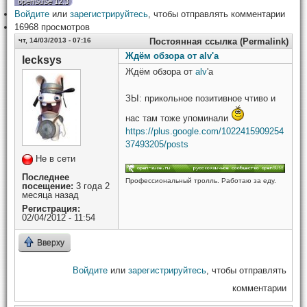
openSuSe 12.3
Войдите
или
зарегистрируйтесь
, чтобы отправлять комментарии
16968 просмотров
чт, 14/03/2013 - 07:16
Постоянная ссылка (Permalink)
Ждём обзора от alv'а
lecksys
Ждём обзора от
alv
'а
ЗЫ: прикольное позитивное чтиво и
нас там тоже упоминали
https://plus.google.com/1022415909254
37493205/posts
Не в сети
Последнее
Профессиональный тролль. Работаю за еду.
посещение:
3 года 2
месяца назад
Регистрация:
02/04/2012 - 11:54
Вверху
Войдите
или
зарегистрируйтесь
, чтобы отправлять
комментарии