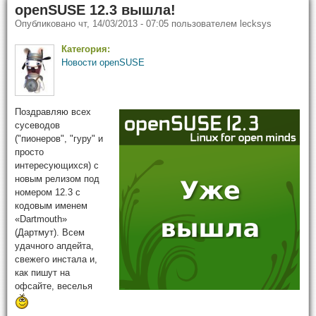
openSUSE 12.3 вышла!
Опубликовано
чт, 14/03/2013 - 07:05
пользователем
lecksys
Категория:
Новости openSUSE
Поздравляю всех
сусеводов
("пионеров", "гуру" и
просто
интересующихся) с
новым релизом под
номером 12.3 с
кодовым именем
«Dartmouth»
(Дартмут). Всем
удачного апдейта,
свежего инстала и,
как пишут на
офсайте, веселья