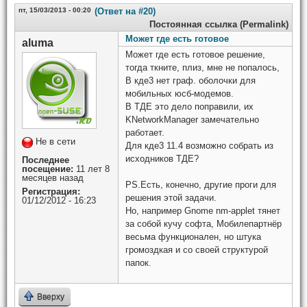
пт, 15/03/2013 - 00:20
(Ответ на #20)
Постоянная ссылка (Permalink)
Может где есть готовое
aluma
Может где есть готовое решение,
тогда ткните, плиз, мне не попалось,
В кде3 нет граф. оболочки для
мобильных юсб-модемов.
В ТДЕ это дело поправили, их
KNetworkManager замечательно
работает.
Не в сети
Для кде3 11.4 возможно собрать из
исходников ТДЕ?
Последнее
посещение:
11 лет 8
месяцев назад
PS.Есть, конечно, другие проги для
Регистрация:
решения этой задачи.
01/12/2012 - 16:23
Но, например Gnome nm-applet тянет
за собой кучу софта, Мобилепартнёр
весьма функционален, но штука
громоздкая и со своей структурой
папок.
Вверху