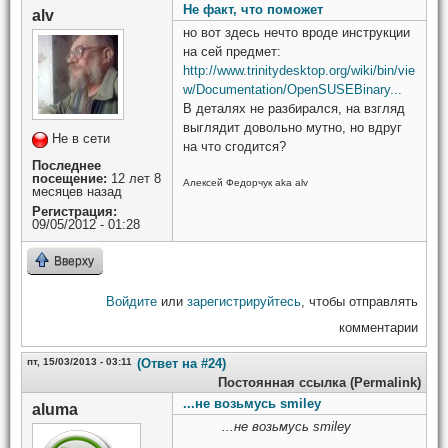
Не факт, что поможет
alv
но вот здесь нечто вроде инструкции
на сей предмет:
http://www.trinitydesktop.org/wiki/bin/vie
w/Documentation/OpenSUSEBinary...
В деталях не разбирался, на взгляд
выглядит довольно мутно, но вдруг
Не в сети
на что сгодится?
Последнее
посещение:
12 лет 8
Алексей Федорчук aka alv
месяцев назад
Регистрация:
09/05/2012 - 01:28
Вверху
Войдите
или
зарегистрируйтесь
, чтобы отправлять
комментарии
пт, 15/03/2013 - 03:11
(Ответ на #24)
Постоянная ссылка (Permalink)
...не возьмусь smiley
aluma
...не возьмусь smiley