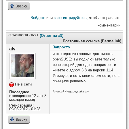
Вверху
Войдите
или
зарегистрируйтесь
, чтобы отправлять
комментарии
чт, 14/03/2013 - 15:21
(Ответ на #9)
Постоянная ссылка (Permalink)
Запросто
alv
и это одно из главных достоинств
openSUSE: вы подключаете только
репозиторий для ядра, например - и
живёте с ядром 3.8 на версии 11.4
Утрирую, и есть свои сложности, но в
принципе решаемо
Не в сети
Последнее
Алексей Федорчук aka alv
посещение:
12 лет 8
месяцев назад
Регистрация:
09/05/2012 - 01:28
Вверху