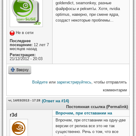
goldendict, seamonkey, разные
файрфосы и pekwm'ы. Хотя, nvidia
optimus, наверно, при смене ядра,
создаст некоторые проблемы...
Не в сети
Последнее
посещение:
12 лет 7
месяцев назад
Регистрация:
21/12/2012 - 20:03
Вверху
Войдите
или
зарегистрируйтесь
, чтобы отправлять
комментарии
чт, 14/03/2013 - 17:28
(Ответ на #14)
Постоянная ссылка (Permalink)
Впрочем, при отставании на
r3d
Впрочем, при отставании на одну-две
версии от релиза все это не так
существенно. Речь о том, что все