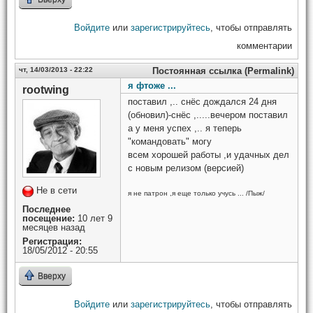
Войдите
или
зарегистрируйтесь
, чтобы отправлять
комментарии
чт, 14/03/2013 - 22:22
Постоянная ссылка (Permalink)
я фтоже ...
rootwing
поставил ,.. снёс дождался 24 дня
(обновил)-снёс ,.....вечером поставил
а у меня успех ,.. я теперь
"командовать" могу
всем хорошей работы ,и удачных дел
с новым релизом (версией)
Не в сети
я не патрон ,я еще только учусь ... /Пыж/
Последнее
посещение:
10 лет 9
месяцев назад
Регистрация:
18/05/2012 - 20:55
Вверху
Войдите
или
зарегистрируйтесь
, чтобы отправлять