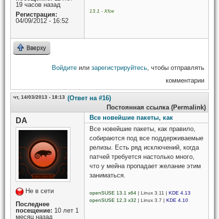
19 часов назад
13.1 - Xfce
Регистрация:
04/09/2012 - 16:52
Вверху
Войдите
или
зарегистрируйтесь
, чтобы отправлять
комментарии
чт, 14/03/2013 - 18:13
(Ответ на #16)
Постоянная ссылка (Permalink)
Все новейшие пакеты, как
DA
Все новейшие пакеты, как правило,
собираются под все поддерживаемые
релизы. Есть ряд исключений, когда
патчей требуется настолько много,
что у мейна пропадает желание этим
заниматься.
Не в сети
openSUSE 13.1 x64
| Linux 3.11 |
KDE 4.13
openSUSE 12.3 x32
| Linux 3.7 |
KDE 4.10
Последнее
посещение:
10 лет 1
месяц назад