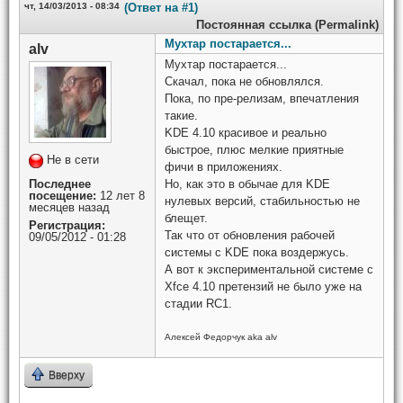
чт, 14/03/2013 - 08:34
(Ответ на #1)
Постоянная ссылка (Permalink)
Мухтар постарается...
alv
Мухтар постарается...
Скачал, пока не обновлялся.
Пока, по пре-релизам, впечатления
такие.
KDE 4.10 красивое и реально
быстрое, плюс мелкие приятные
Не в сети
фичи в приложениях.
Последнее
Но, как это в обычае для KDE
посещение:
12 лет 8
нулевых версий, стабильностью не
месяцев назад
блещет.
Регистрация:
Так что от обновления рабочей
09/05/2012 - 01:28
системы с KDE пока воздержусь.
А вот к экспериментальной системе с
Xfce 4.10 претензий не было уже на
стадии RC1.
Алексей Федорчук aka alv
Вверху