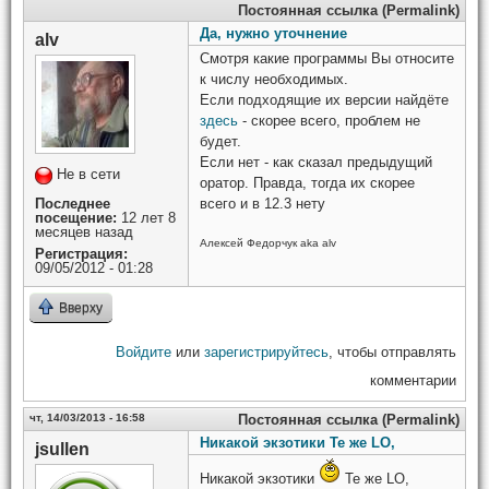
Постоянная ссылка (Permalink)
Да, нужно уточнение
alv
Смотря какие программы Вы относите
к числу необходимых.
Если подходящие их версии найдёте
здесь
- скорее всего, проблем не
будет.
Если нет - как сказал предыдущий
Не в сети
оратор. Правда, тогда их скорее
Последнее
всего и в 12.3 нету
посещение:
12 лет 8
месяцев назад
Алексей Федорчук aka alv
Регистрация:
09/05/2012 - 01:28
Вверху
Войдите
или
зарегистрируйтесь
, чтобы отправлять
комментарии
чт, 14/03/2013 - 16:58
Постоянная ссылка (Permalink)
Никакой экзотики Те же LO,
jsullen
Никакой экзотики
Те же LO,