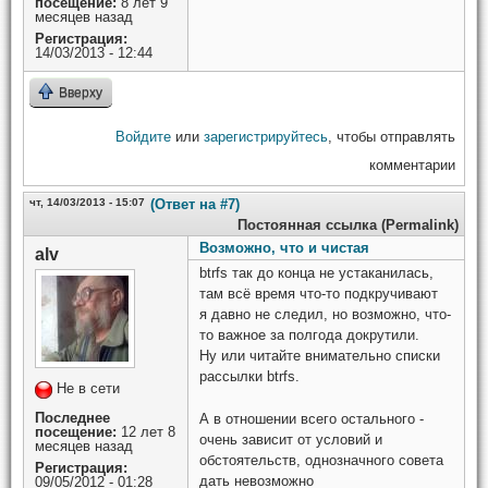
посещение:
8 лет 9
месяцев назад
Регистрация:
14/03/2013 - 12:44
Вверху
Войдите
или
зарегистрируйтесь
, чтобы отправлять
комментарии
чт, 14/03/2013 - 15:07
(Ответ на #7)
Постоянная ссылка (Permalink)
Возможно, что и чистая
alv
btrfs так до конца не устаканилась,
там всё время что-то подкручивают
я давно не следил, но возможно, что-
то важное за полгода докрутили.
Ну или читайте внимательно списки
рассылки btrfs.
Не в сети
Последнее
А в отношении всего остального -
посещение:
12 лет 8
очень зависит от условий и
месяцев назад
обстоятельств, однозначного совета
Регистрация:
дать невозможно
09/05/2012 - 01:28