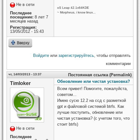
Не в сети
oS Leap 42.1x64KDE
~ Morpheus, i know linux...
Последнее
посещение:
8 лет 7
месяцев назад
Регистрация:
13/05/2012 - 15:43
Вверху
Войдите
или
зарегистрируйтесь
, чтобы отправлять
комментарии
чт, 14/03/2013 - 13:37
Постоянная ссылка (Permalink)
Обновление или чистая установка?
Timloker
Всем привет! Помогите, пожалуйста,
советом...
Имею сусю 12.2 на ссд с разметкой
gpt и файловой системой btrfs. Как
лучше поступить, обновление или
чистая установка? (с учетом того, что
стоит btrfs)
Не в сети
Последнее