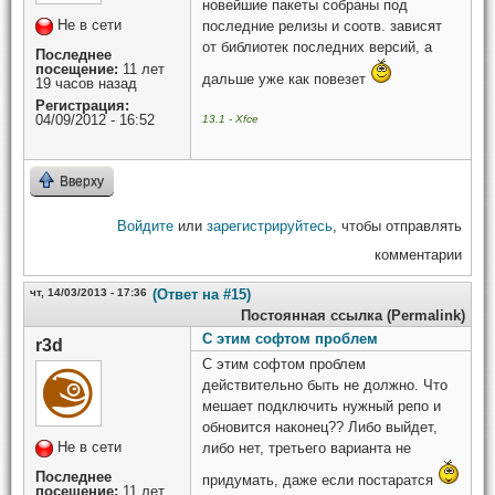
новейшие пакеты собраны под
Не в сети
последние релизы и соотв. зависят
от библиотек последних версий, а
Последнее
посещение:
11 лет
дальше уже как повезет
19 часов назад
Регистрация:
04/09/2012 - 16:52
13.1 - Xfce
Вверху
Войдите
или
зарегистрируйтесь
, чтобы отправлять
комментарии
чт, 14/03/2013 - 17:36
(Ответ на #15)
Постоянная ссылка (Permalink)
С этим софтом проблем
r3d
С этим софтом проблем
действительно быть не должно. Что
мешает подключить нужный репо и
обновится наконец?? Либо выйдет,
Не в сети
либо нет, третьего варианта не
Последнее
придумать, даже если постаратся
посещение:
11 лет