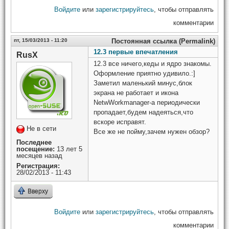
Войдите
или
зарегистрируйтесь
, чтобы отправлять
комментарии
пт, 15/03/2013 - 11:20
Постоянная ссылка (Permalink)
12.3 первые впечатления
RusX
12.3 все ничего,кеды и ядро знакомы.
Оформление приятно удивило.:]
Заметил маленький минус,блок
экрана не работает и икона
NetwWorkmanager-a периодически
пропадает,будем надеяться,что
вскоре исправят.
Не в сети
Все же не пойму,зачем нужен обзор?
Последнее
посещение:
13 лет 5
месяцев назад
Регистрация:
28/02/2013 - 11:43
Вверху
Войдите
или
зарегистрируйтесь
, чтобы отправлять
комментарии