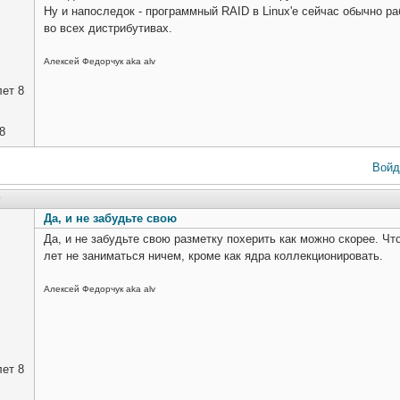
Ну и напоследок - программный RAID в Linux'е сейчас обычно р
во всех дистрибутивах.
Алексей Федорчук aka alv
ет 8
8
Войд
0
Да, и не забудьте свою
Да, и не забудьте свою разметку похерить как можно скорее. Чт
лет не заниматься ничем, кроме как ядра коллекционировать.
Алексей Федорчук aka alv
ет 8