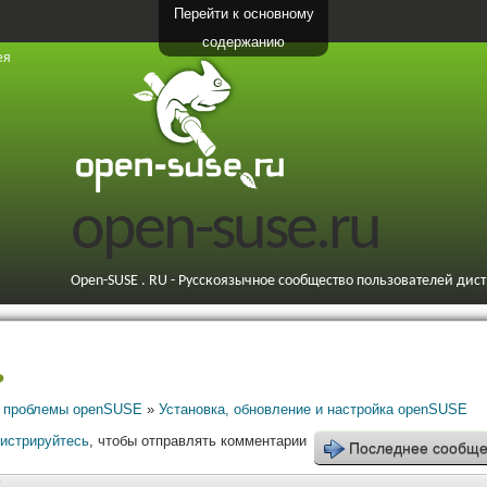
Перейти к основному
содержанию
ея
open-suse.ru
Open-SUSE . RU - Русскоязычное сообщество пользователей дис
ь
 проблемы openSUSE
»
Установка, обновление и настройка openSUSE
гистрируйтесь
, чтобы отправлять комментарии
Последнее сообщ
7