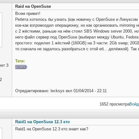
Raid на OpenSuse
Всем привет!
Ребята хотелось бы узнать (как новичку с OpenSuse и Линуксом 
кое-как взгромоздил операционку, но как организовать mirroring
c 2 жёсткими, раньше на нём стоял SBS Windows server 2000, но
него файл сервер под OpenSuse (выбирал между Ubuntu, Fedora 
простого: поделил 1 жёсткий (160GB) на 3 части: 2Gb swap; 20GB
то сначала не задалось разобраться с этой еб... делёжкой). Так
Теги:
ет 3
Raid1
2
Отредактировано:
lecksys
вкл
01/04/2014 - 22:11
1652 просмотра
Войд
9
Raid1 на OpenSuse 12.3 кто
Raid1 на OpenSuse 12.3 кто знает как?