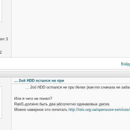
ет 3
2
Войд
0
... 2ой HDD остался не при
... 2ой HDD остался не при делах (как-то сначала не зада
Или я чего не понял?
Raid1-должно быть два абсолютно одинаковых диска.
Можно наверное это почитать
http://teis.org.ua/opensuse-services/