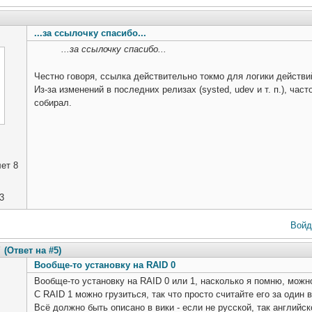
...за ссылочку спасибо...
...за ссылочку спасибо...
Честно говоря, ссылка действительно токмо для логики действи
Из-за изменений в последних релизах (systed, udev и т. п.), част
собирал.
ет 8
3
Войд
7
(Ответ на #5)
Вообще-то установку на RAID 0
Вообще-то установку на RAID 0 или 1, насколько я помню, можн
С RAID 1 можно грузиться, так что просто считайте его за один 
Всё должно быть описано в вики - если не русской, так английск