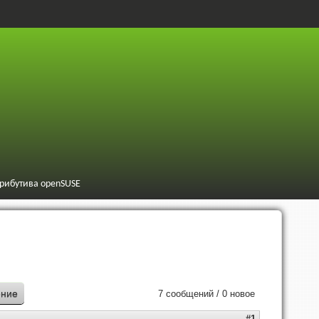
трибутива openSUSE
ение
7 сообщений / 0 новое
#1