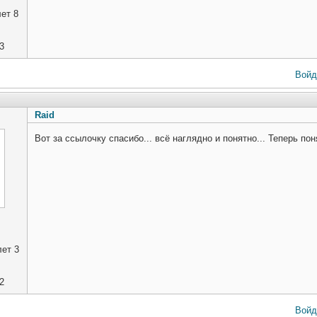
ет 8
3
Войд
Raid
Вот за ссылочку спасибо... всё наглядно и понятно... Теперь по
ет 3
2
Войд