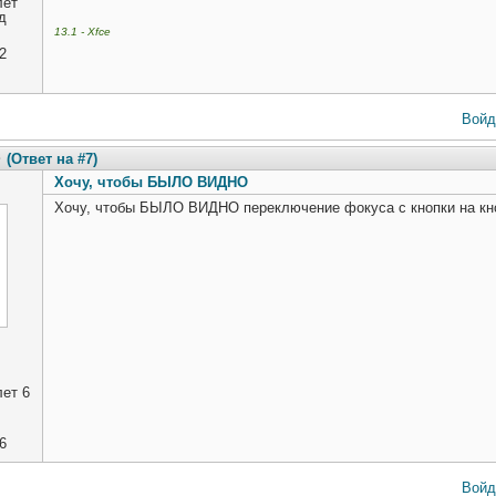
лет
д
13.1 - Xfce
2
Войд
3
(Ответ на #7)
Хочу, чтобы БЫЛО ВИДНО
Хочу, чтобы БЫЛО ВИДНО переключение фокуса с кнопки на кно
ет 6
6
Войд