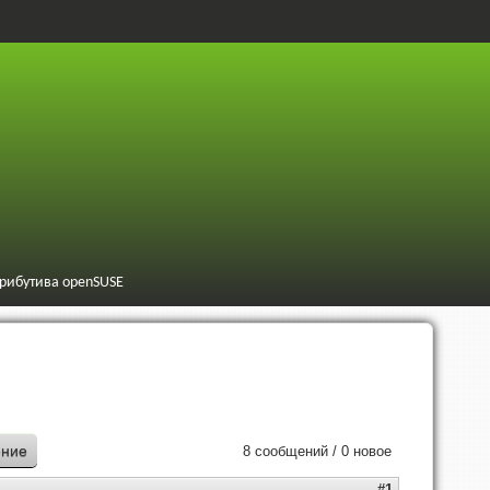
трибутива openSUSE
ение
8 сообщений / 0 новое
#1