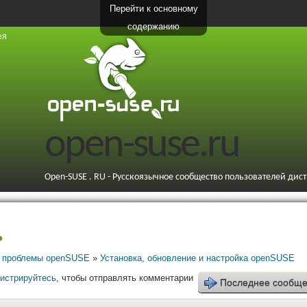
Перейти к основному
содержанию
ея
open-suse.ru
Open-SUSE . RU - Русскоязычное сообщество пользователей дис
ь
 проблемы openSUSE
»
Установка, обновление и настройка openSUSE
гистрируйтесь
, чтобы отправлять комментарии
Последнее сообщ