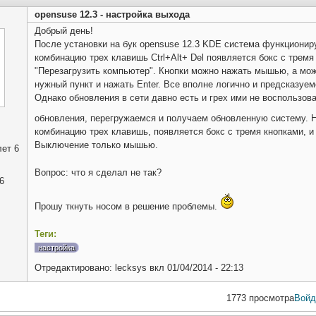
opensuse 12.3 - настройка выхода
Добрый день!
После установки на бук opensuse 12.3 KDE система функционируе
комбинацию трех клавишь Ctrl+Alt+ Del появляется бокс с трем
"Перезагрузить компьютер". Кнопки можно нажать мышью, а мож
нужный пункт и нажать Enter. Все вполне логично и предсказуем
Однако обновления в сети давно есть и грех ими не воспользов
обновления, перегружаемся и получаем обновленную систему.
комбинацию трех клавишь, появляется бокс с тремя кнопками, и
Выключение только мышью.
ет 6
Вопрос: что я сделал не так?
6
Прошу ткнуть носом в решение проблемы.
Теги:
настройка
Отредактировано:
lecksys
вкл
01/04/2014 - 22:13
1773 просмотра
Войд