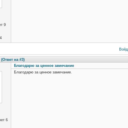
т 9
4
Войд
(Ответ на #3)
Благодарю за ценное замечание
Благодарю за ценное замечание.
ет 6