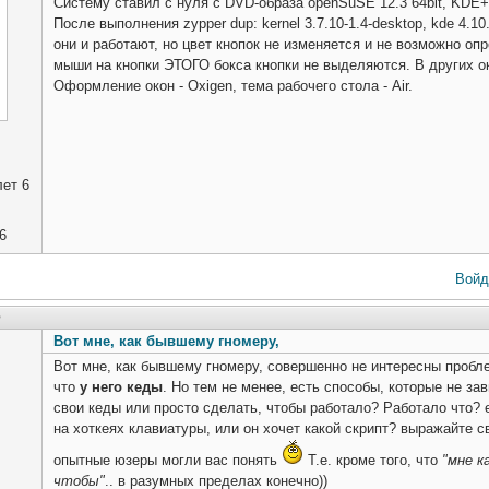
Систему ставил с нуля с DVD-образа openSuSE 12.3 64bit, KD
После выполнения zypper dup: kernel 3.7.10-1.4-desktop, kde 4.1
они и работают, но цвет кнопок не изменяется и не возможно оп
мыши на кнопки ЭТОГО бокса кнопки не выделяются. В других о
Оформление окон - Oxigen, тема рабочего стола - Air.
ет 6
6
Войд
5
Вот мне, как бывшему гномеру,
Вот мне, как бывшему гномеру, совершенно не интересны пробле
что
у него кеды
. Но тем не менее, есть способы, которые не за
свои кеды или просто сделать, чтобы работало? Работало что?
на хоткеях клавиатуры, или он хочет какой скрипт? выражайте 
опытные юзеры могли вас понять
Т.е. кроме того, что
"мне к
чтобы"
.. в разумных пределах конечно))