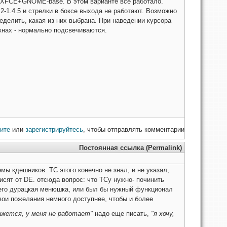
E+XFCE+GNOME-base. В этом варианте все работало.
0.2-1.4.5 и стрелки в боксе выхода не работают. Возможно
ределить, какая из них выбрана. При наведении курсора
кнах - нормально подсвечиваются.
ите
или
зарегистрируйтесь
, чтобы отправлять комментарии
Постоянная ссылка (Permalink)
мы кдешников. ТС этого конечно не знал, и не указал,
висят от DE. отсюда вопрос: что ТСу нужно- починить
 его дурацкая менюшка, или был бы нужный функционал
свои пожелания немного доступнее, чтобы и более
ажется, у меня не работает"
надо еще писать,
"я хочу,