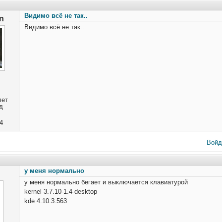
Видимо всё не так..
n
Видимо всё не так..
лет
д
4
Войд
у меня нормально
у меня нормально бегает и выключается клавиатурой
kernel 3.7.10-1.4-desktop
kde 4.10.3.563