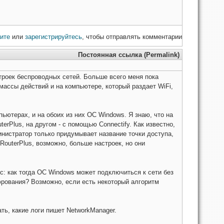
ите
или
зарегистрируйтесь
, чтобы отправлять комментарии
Постоянная ссылка (Permalink)
троек беспроводных сетей. Больше всего меня пока
массы действий и на компьютере, который раздает WiFi,
ьютерах, и на обоих из них ОС Windows. Я знаю, что на
erPlus, на другом - с помощью Connectify. Как известно,
министратор только придумывает название точки доступа,
RouterPlus, возможно, больше настроек, но они
ос: как тогда ОС Windows может подключиться к сети без
фрования? Возможно, если есть некоторый алгоритм
ть, какие логи пишет NetworkManager.