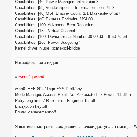
Capabilities: [40] Power Management version 3
Capabilities: [58] Vendor Specific Information: Len=78 >
Capabilities: [48] MSI: Enable- Count=1/1 Maskable- 64bit+
Capabilities: [d0] Express Endpoint, MSI 00
Capabilities: [100] Advanced Error Reporting
Capabilities: [13c] Virtual Channel
Capabilities: [160] Device Serial Number 00-00-d3-ff-ff-50-7c-e9
Capabilities: [16c] Power Budgeting >
Kernel driver in use: bcma-pci-bridge
Интерфейс тоже виден:
#
iwconfig wlan0
wlan0 IEEE 802.11bgn ESSID:off/any
Mode:Managed Access Point: Not-Associated Tx-Power=19 dBm
Retry long limit:7 RTS thr:off Fragment thr:off
Encryption key:off
Power Management:off
Я пытался настроить соединение с точкой доступа с помощью W