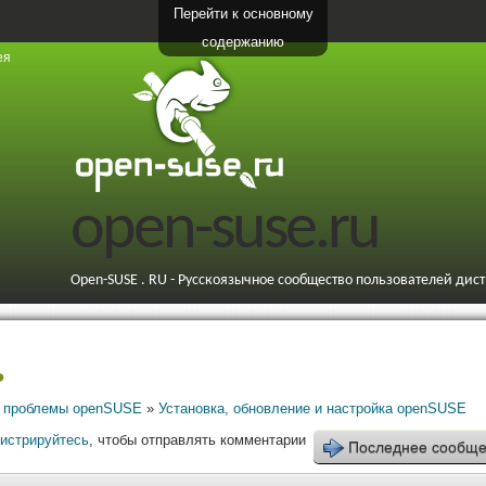
Перейти к основному
содержанию
ея
open-suse.ru
Open-SUSE . RU - Русскоязычное сообщество пользователей дис
ь
 проблемы openSUSE
»
Установка, обновление и настройка openSUSE
гистрируйтесь
, чтобы отправлять комментарии
Последнее сообщ