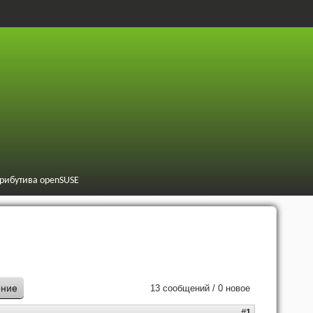
трибутива openSUSE
ение
13 сообщений / 0 новое
#1