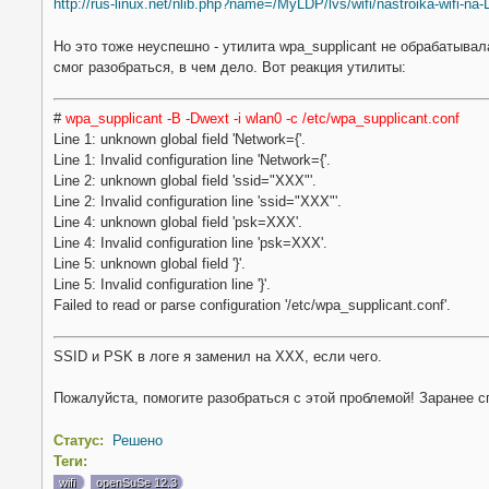
http://rus-linux.net/nlib.php?name=/MyLDP/lvs/wifi/nastroika-wifi-na-L
Но это тоже неуспешно - утилита wpa_supplicant не обрабатывала
смог разобраться, в чем дело. Вот реакция утилиты:
#
wpa_supplicant -B -Dwext -i wlan0 -c /etc/wpa_supplicant.conf
Line 1: unknown global field 'Network={'.
Line 1: Invalid configuration line 'Network={'.
Line 2: unknown global field 'ssid="XXX"'.
Line 2: Invalid configuration line 'ssid="XXX"'.
Line 4: unknown global field 'psk=XXX'.
Line 4: Invalid configuration line 'psk=XXX'.
Line 5: unknown global field '}'.
Line 5: Invalid configuration line '}'.
Failed to read or parse configuration '/etc/wpa_supplicant.conf'.
SSID и PSK в логе я заменил на XXX, если чего.
Пожалуйста, помогите разобраться с этой проблемой! Заранее с
Статус:
Решено
Теги:
wifi
openSuSe 12.3