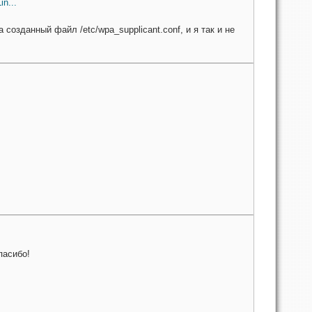
in...
 созданный файл /etc/wpa_supplicant.conf, и я так и не
пасибо!