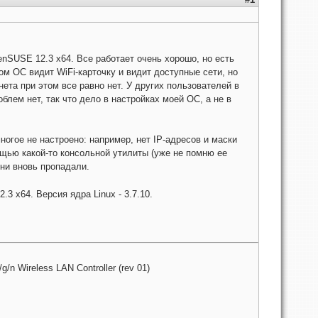
enSUSE 12.3 x64. Все работает очень хорошо, но есть
ом ОС видит WiFi-карточку и видит доступные сети, но
ета при этом все равно нет. У других пользователей в
блем нет, так что дело в настройках моей ОС, а не в
ногое не настроено: например, нет IP-адресов и маски
ощью какой-то консольной утилиты (уже не помню ее
они вновь пропадали.
3 x64. Версия ядра Linux - 3.7.10.
/n Wireless LAN Controller (rev 01)