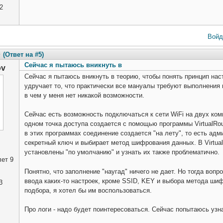
2
Войд
8
(Ответ на #5)
Сейчас я пытаюсь вникнуть в
ov
Сейчас я пытаюсь вникнуть в теорию, чтобы понять принцип нас
удручает то, что практически все мануалы требуют выполнения 
в чем у меня нет никакой возможности.
Сейчас есть возможность подключаться к сети WiFi на двух комп
одном точка доступа создается с помощью программы VirtualRout
в этих программах соединение создается "на лету", то есть ад
секретный ключ и выбирает метод шифрования данных. В Virtual
установлены "по умолчанию" и узнать их также проблематично.
ет 9
Понятно, что заполнение "наугад" ничего не дает. Но тогда вопр
ввода каких-то настроек, кроме SSID, KEY и выбора метода ши
3
подбора, я хотел бы им воспользоваться.
Про логи - надо будет поинтересоваться. Сейчас попытаюсь узна