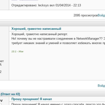
Отредактировано:
lecksys
вкл
01/04/2014 - 22:13
2095 просмотров
Войд
Хороший, грамотно написанный
Хороший, грамотно написанный репорт.
Но! почему вы не настраивали соединение в NetworkManager?? Э
требует никаких знаний и умений и позволяет избежать многих п
13.1 - Xfce
лет
д
2
Войд
(Ответ на #2)
Прошу прощения! Я начал
ov
Прошу прощения! Я начал именно с этого способа, просто это б