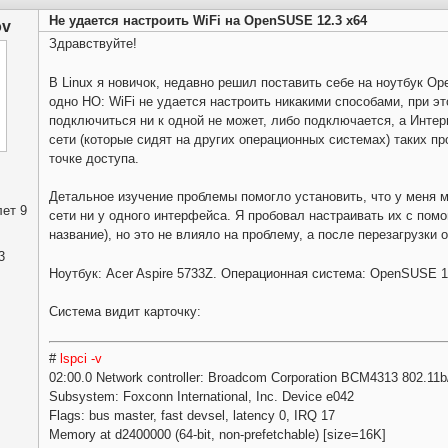
Не удается настроить WiFi на OpenSUSE 12.3 x64
ov
Здравствуйте!
В Linux я новичок, недавно решил поставить себе на ноутбук Op
одно НО: WiFi не удается настроить никакими способами, при эт
подключиться ни к одной не может, либо подключается, а Интерн
сети (которые сидят на других операционных системах) таких про
точке доступа.
Детальное изучение проблемы помогло установить, что у меня м
ет 9
сети ни у одного интерфейса. Я пробовал настраивать их с пом
название), но это не влияло на проблему, а после перезагрузки 
3
Ноутбук: Acer Aspire 5733Z. Операционная система: OpenSUSE 12.
Система видит карточку:
#
lspci -v
02:00.0 Network controller: Broadcom Corporation BCM4313 802.11b/g
Subsystem: Foxconn International, Inc. Device e042
Flags: bus master, fast devsel, latency 0, IRQ 17
Memory at d2400000 (64-bit, non-prefetchable) [size=16K]