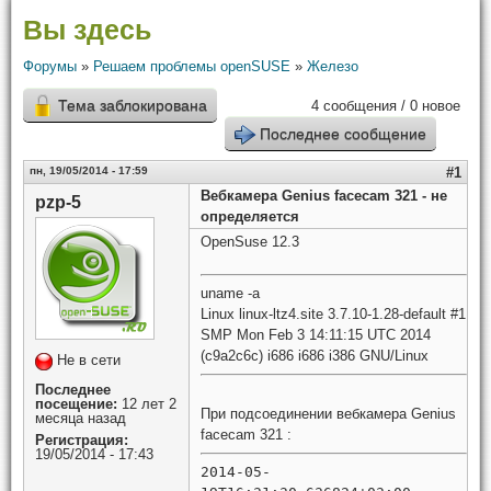
Вы здесь
Форумы
»
Решаем проблемы openSUSE
»
Железо
Тема заблокирована
4 сообщения / 0 новое
Последнее сообщение
пн, 19/05/2014 - 17:59
#1
Вебкамера Genius facecam 321 - не
pzp-5
определяется
OpenSuse 12.3
uname -a
Linux linux-ltz4.site 3.7.10-1.28-default #1
SMP Mon Feb 3 14:11:15 UTC 2014
(c9a2c6c) i686 i686 i386 GNU/Linux
Не в сети
Последнее
посещение:
12 лет 2
При подсоединении вебкамера Genius
месяца назад
facecam 321 :
Регистрация:
19/05/2014 - 17:43
2014-05-