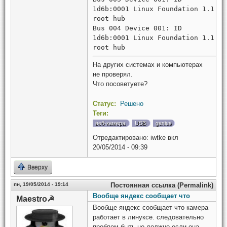
1d6b:0001 Linux Foundation 1.1
root hub
Bus 004 Device 001: ID
1d6b:0001 Linux Foundation 1.1
root hub
На других системах и компьютерах
не проверял.
Что посоветуете?
Статус:
Решено
Теги:
веб-камера
USB
genius
Отредактировано:
iwtke
вкл
20/05/2014 - 09:39
Вверху
пн, 19/05/2014 - 19:14
Постоянная ссылка (Permalink)
Вообще яндекс сообщает что
Maestro☭
Вообще яндекс сообщает что камера
работает в линуксе. следовательно
проблем быть не должно если она