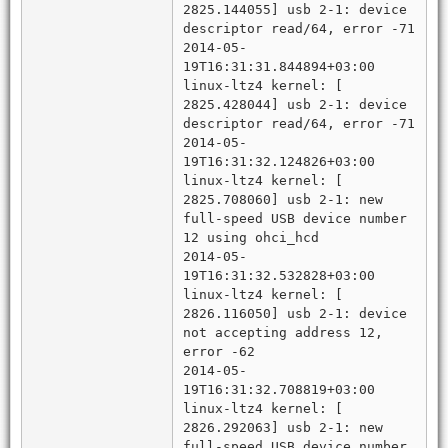
2825.144055] usb 2-1: device
descriptor read/64, error -71
2014-05-
19T16:31:31.844894+03:00
linux-ltz4 kernel: [
2825.428044] usb 2-1: device
descriptor read/64, error -71
2014-05-
19T16:31:32.124826+03:00
linux-ltz4 kernel: [
2825.708060] usb 2-1: new
full-speed USB device number
12 using ohci_hcd
2014-05-
19T16:31:32.532828+03:00
linux-ltz4 kernel: [
2826.116050] usb 2-1: device
not accepting address 12,
error -62
2014-05-
19T16:31:32.708819+03:00
linux-ltz4 kernel: [
2826.292063] usb 2-1: new
full-speed USB device number