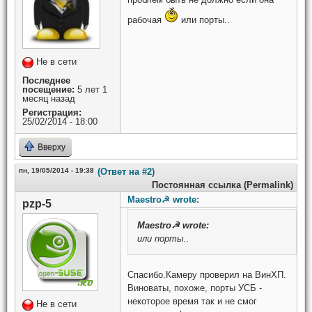
рабочая
или порты..
Не в сети
Последнее
посещение:
5 лет 1
месяц назад
Регистрация:
25/02/2014 - 18:00
Вверху
пн, 19/05/2014 - 19:38
(Ответ на #2)
Постоянная ссылка (Permalink)
Maestro☭ wrote:
pzp-5
Maestro☭
wrote:
или порты..
Спасибо.Камеру проверил на ВинХП.
Виноваты, похоже, порты УСБ -
некоторое время так и не смог
Не в сети