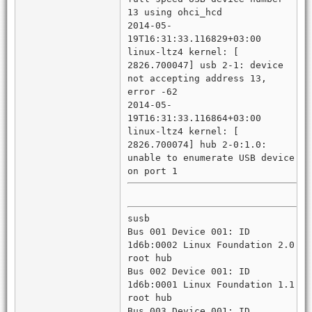
13 using ohci_hcd
2014-05-
19T16:31:33.116829+03:00
linux-ltz4 kernel: [
2826.700047] usb 2-1: device
not accepting address 13,
error -62
2014-05-
19T16:31:33.116864+03:00
linux-ltz4 kernel: [
2826.700074] hub 2-0:1.0:
unable to enumerate USB device
on port 1
susb
Bus 001 Device 001: ID
1d6b:0002 Linux Foundation 2.0
root hub
Bus 002 Device 001: ID
1d6b:0001 Linux Foundation 1.1
root hub
Bus 003 Device 001: ID