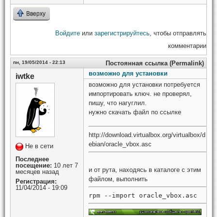
Вверху
Войдите
или
зарегистрируйтесь
, чтобы отправлять
комментарии
пн, 19/05/2014 - 22:13
Постоянная ссылка (Permalink)
возможно для установки
iwtke
возможно для установки потребуется
импортировать ключ. не проверял,
пишу, что нагуглил.
нужно скачать файл по ссылке
http://download.virtualbox.org/virtualbox/d
ebian/oracle_vbox.asc
Не в сети
Последнее
посещение:
10 лет 7
и от рута, находясь в каталоге с этим
месяцев назад
файлом, выполнить
Регистрация:
11/04/2014 - 19:09
rpm --import oracle_vbox.asc