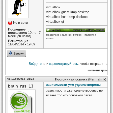
virtualbox
virtualbox-guest-kmp-desktop
virtualbox-host-kmp-desktop
virtualbox-qt
Не в сети
Последнее
посещение:
10 лет 7
Правильно заданный вопрос – половина
месяцев назад
ответа.
Регистрация:
11/04/2014 - 19:09
Вверху
Войдите
или
зарегистрируйтесь
, чтобы отправлять
комментарии
пн, 19/05/2014 - 21:22
Постоянная ссылка (Permalink)
зависимости уже удовлетворены
brain_rus_13
зависимости уже удовлетворены, не
встаёт только основной пакет