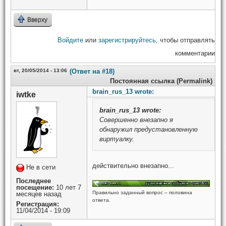
Вверху
Войдите
или
зарегистрируйтесь
, чтобы отправлять
комментарии
вт, 20/05/2014 - 13:06
(Ответ на #18)
Постоянная ссылка (Permalink)
brain_rus_13 wrote:
iwtke
brain_rus_13
wrote:
Совершенно внезапно я
обнаружил предустановленную
виртуалку.
действительно внезапно...
Не в сети
Последнее
посещение:
10 лет 7
Правильно заданный вопрос – половина
месяцев назад
ответа.
Регистрация:
11/04/2014 - 19:09