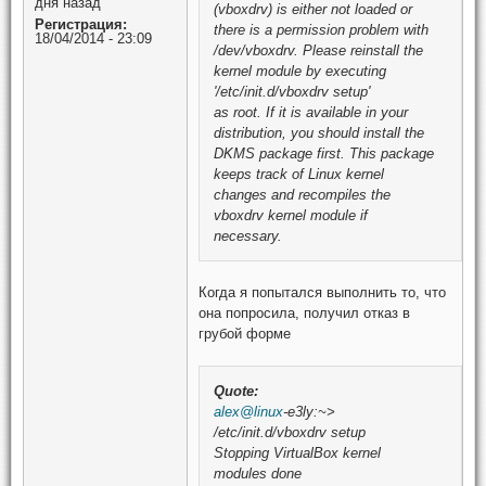
дня назад
(vboxdrv) is either not loaded or
Регистрация:
there is a permission problem with
18/04/2014 - 23:09
/dev/vboxdrv. Please reinstall the
kernel module by executing
'/etc/init.d/vboxdrv setup'
as root. If it is available in your
distribution, you should install the
DKMS package first. This package
keeps track of Linux kernel
changes and recompiles the
vboxdrv kernel module if
necessary.
Когда я попытался выполнить то, что
она попросила, получил отказ в
грубой форме
Quote:
alex@linux
-e3ly:~>
/etc/init.d/vboxdrv setup
Stopping VirtualBox kernel
modules done