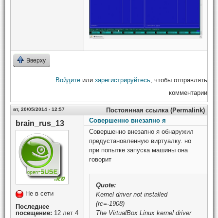
Вверху
Войдите
или
зарегистрируйтесь
, чтобы отправлять
комментарии
вт, 20/05/2014 - 12:57
Постоянная ссылка (Permalink)
Совершенно внезапно я
brain_rus_13
Совершенно внезапно я обнаружил
предустановленную виртуалку. но
при попытке запуска машины она
говорит
Quote:
Не в сети
Kernel driver not installed
(rc=-1908)
Последнее
The VirtualBox Linux kernel driver
посещение:
12 лет 4