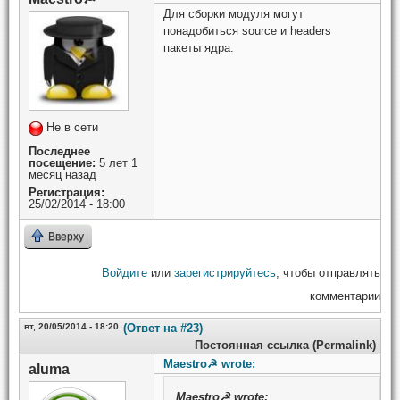
Для сборки модуля могут
понадобиться source и headers
пакеты ядра.
Не в сети
Последнее
посещение:
5 лет 1
месяц назад
Регистрация:
25/02/2014 - 18:00
Вверху
Войдите
или
зарегистрируйтесь
, чтобы отправлять
комментарии
вт, 20/05/2014 - 18:20
(Ответ на #23)
Постоянная ссылка (Permalink)
Maestro☭ wrote:
aluma
Maestro☭
wrote: