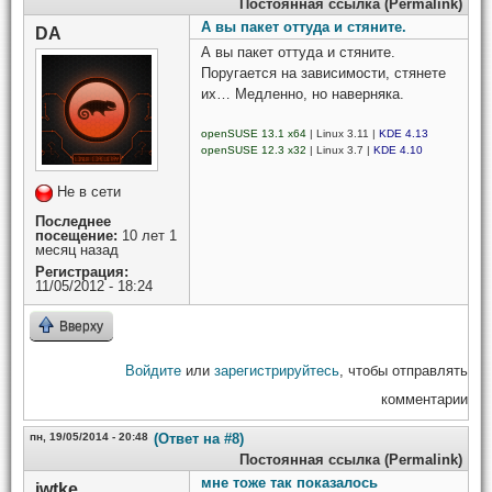
Постоянная ссылка (Permalink)
А вы пакет оттуда и стяните.
DA
А вы пакет оттуда и стяните.
Поругается на зависимости, стянете
их… Медленно, но наверняка.
openSUSE 13.1 x64
| Linux 3.11 |
KDE 4.13
openSUSE 12.3 x32
| Linux 3.7 |
KDE 4.10
Не в сети
Последнее
посещение:
10 лет 1
месяц назад
Регистрация:
11/05/2012 - 18:24
Вверху
Войдите
или
зарегистрируйтесь
, чтобы отправлять
комментарии
пн, 19/05/2014 - 20:48
(Ответ на #8)
Постоянная ссылка (Permalink)
мне тоже так показалось
iwtke