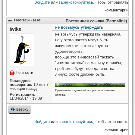
Войдите
или
зарегистрируйтесь
, чтобы отправлять
комментарии
пн, 19/05/2014 - 16:07
Постоянная ссылка (Permalink)
не возьмусь утверждать
iwtke
не возьмусь утверждать наверняка,
но у этого пакета могут быть
зависимости, которые нужно
удовлетворить.
вообще это виндовсвэй таскать
"инсталляторы" на машину с линём,
проблемы будут всегда. инет на
Не в сети
линукс хосте должен быть.
Последнее
посещение:
10 лет 7
месяцев назад
Правильно заданный вопрос – половина
Регистрация:
ответа.
11/04/2014 - 19:09
Вверху
Войдите
или
зарегистрируйтесь
, чтобы отправлять
комментарии