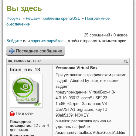
Вы здесь
Форумы
»
Решаем проблемы openSUSE
»
Программное
обеспечение
25 сообщений / 0 новое
Войдите
или
зарегистрируйтесь
, чтобы отправлять комментарии
Последнее сообщение
пн, 19/05/2014 - 12:17
#1
Установка Virtual Box
brain_rus_13
При установке в графическом режиме
выдаёт Aborted by user, в консоли
выдаёт
предупреждение: VirtualBox-4.3-
4.3.10_93012_openSUSE123-
1.x86_64.rpm: Заголовок V4
DSA/SHA1 Signature, key ID
Не в сети
98ab5139: NOKEY
ошибка: распаковка архива не
Последнее
посещение:
12 лет 4
удалась на файле
дня назад
/usr/share/virtualbox/VBoxGuestAdditio
Регистрация: