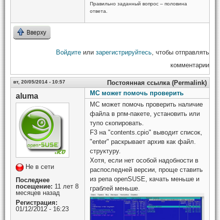
Правильно заданный вопрос – половина
ответа.
Вверху
Войдите
или
зарегистрируйтесь
, чтобы отправлять
комментарии
вт, 20/05/2014 - 10:57
Постоянная ссылка (Permalink)
МС может помочь проверить
aluma
МС может помочь проверить наличие
файла в рпм-пакете, установить или
тупо скопировать.
F3 на "contents.cpio" выводит список,
"enter" раскрывает архив как файл.
структуру.
Хотя, если нет особой надобности в
Не в сети
распоследней версии, проще ставить
из репа openSUSE, качать меньше и
Последнее
посещение:
11 лет 8
граблей меньше.
месяцев назад
Регистрация:
01/12/2012 - 16:23