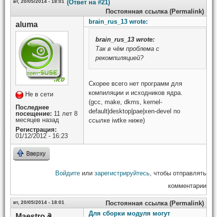
вт, 20/05/2014 - 18:01
(Ответ на #21)
Постоянная ссылка (Permalink)
brain_rus_13 wrote:
aluma
brain_rus_13
wrote:
Так в чём проблема с
рекомпиляцией?
Скорее всего нет программ для
компиляции и исходников ядра.
Не в сети
(gcc, make, dkms, kernel-
Последнее
default|desktop|pae|xen-devel по
посещение:
11 лет 8
месяцев назад
ссылке iwtke ниже)
Регистрация:
01/12/2012 - 16:23
Вверху
Войдите
или
зарегистрируйтесь
, чтобы отправлять
комментарии
вт, 20/05/2014 - 18:01
Постоянная ссылка (Permalink)
Для сборки модуля могут
Maestro☭