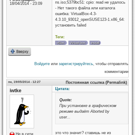
ns.iso;5379bc51: cpio: read не удалось
18/04/2014 - 23:09
- Нет такого файла или каталога
ошибка: VirtualBox-4.3-
4.3.10_93012_openSUSE123-1.x86_64:
установить failed
Теги:
vBox
Virtual box
install
Вверху
Войдите
или
зарегистрируйтесь
, чтобы отправлять
комментарии
пн, 19/05/2014 - 12:27
Постоянная ссылка (Permalink)
Цитата:
iwtke
Quote:
При установке в графическом
режиме выдаёт Aborted by
user...
это что значит? ставишь не из
Не в сети