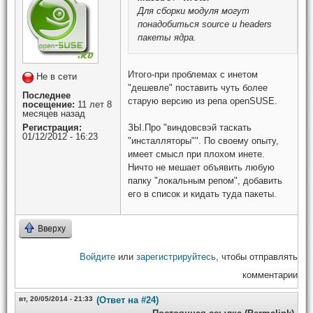
Для сборки модуля могут
понадобиться source и headers
пакеты ядра.
Итого-при проблемах с инетом
Не в сети
"дешевле" поставить чуть более
Последнее
старую версию из репа openSUSE.
посещение:
11 лет 8
месяцев назад
Регистрация:
ЗЫ.Про "виндовсвэй таскать
01/12/2012 - 16:23
"инсталляторы"". По своему опыту,
имеет смысл при плохом инете.
Ничто не мешает объявить любую
папку "локальным репом", добавить
его в список и кидать туда пакеты.
Вверху
Войдите
или
зарегистрируйтесь
, чтобы отправлять
комментарии
вт, 20/05/2014 - 21:33
(Ответ на #24)