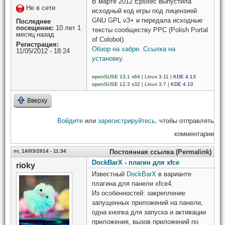
В марте 2012 Epsitec выпустила
Не в сети
исходный код игры под лицензией
GNU GPL v3+ и передала исходные
Последнее
посещение:
10 лет 1
тексты сообществу PPC (Polish Portal
месяц назад
of Colobot).
Регистрация:
Обзор на хабре
.
Ссылка на
11/05/2012 - 18:24
установку
.
openSUSE 13.1 x64
| Linux 3.11 |
KDE 4.13
openSUSE 12.3 x32
| Linux 3.7 |
KDE 4.10
Вверху
Войдите
или
зарегистрируйтесь
, чтобы отправлять
комментарии
пт, 14/03/2014 - 11:34
Постоянная ссылка (Permalink)
DockBarX - плагин для xfce
rioky
Известный
DockBarX
в варианте
плагина для панели xfce4.
Из особенностей: закрепление
запущенных приложений на панели,
одна кнопка для запуска и активации
приложения, вызов приложений по