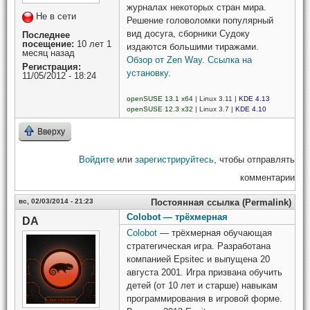
журналах некоторых стран мира.
Не в сети
Решение головоломки популярный
вид досуга, сборники Судоку
Последнее
посещение:
10 лет 1
издаются большими тиражами.
месяц назад
Обзор от Zen Way
.
Ссылка на
Регистрация:
установку
.
11/05/2012 - 18:24
openSUSE 13.1 x64
| Linux 3.11 |
KDE 4.13
openSUSE 12.3 x32
| Linux 3.7 |
KDE 4.10
Вверху
Войдите
или
зарегистрируйтесь
, чтобы отправлять
комментарии
вс, 02/03/2014 - 21:23
Постоянная ссылка (Permalink)
Colobot — трёхмерная
DA
Colobot
— трёхмерная обучающая
стратегическая игра. Разработана
компанией Epsitec и выпущена 20
августа 2001. Игра призвана обучить
детей (от 10 лет и старше) навыкам
программирования в игровой форме.