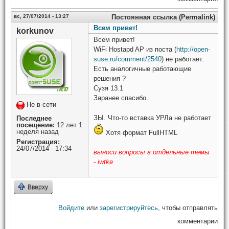
вс, 27/07/2014 - 13:27
Постоянная ссылка (Permalink)
Всем привет!
korkunov
Всем привет!
WiFi Hostapd AP из
поста (
http://open-
suse.ru/comment/2540
) не работает.
Есть аналогичные работающие
решения ?
Сузя 13.1
Заранее спасибо.
Не в сети
ЗЫ. Что-то вставка УРЛа не работает
Последнее
посещение:
12 лет 1
неделя назад
Хотя формат FullHTML
Регистрация:
24/07/2014 - 17:34
выноси вопросы в отдельные темы
- iwtke
Вверху
Войдите
или
зарегистрируйтесь
, чтобы отправлять
комментарии