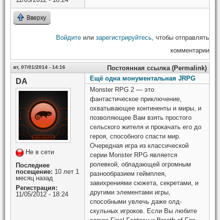
Вверху
Войдите
или
зарегистрируйтесь
, чтобы отправлять
комментарии
вт, 07/01/2014 - 14:16
Постоянная ссылка (Permalink)
Ещё одна монументальная JRPG
DA
Monster RPG 2 — это
фантастическое приключение,
охватывающее континенты и миры, и
позволяющее Вам взять простого
сельского жителя и прокачать его до
героя, способного спасти мир.
Очередная игра из классической
Не в сети
серии Monster RPG является
ролевкой, обладающей огромным
Последнее
посещение:
10 лет 1
разнообразием геймплея,
месяц назад
завихрениями сюжета, секретами, и
Регистрация:
другими элементами игры,
11/05/2012 - 18:24
способными увлечь даже олд-
скульных игроков. Если Вы любите