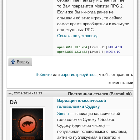
серию Final Fantasy и Breath of Fire,
то Вам понравится Monster RPG 2.
Если же Вы никогда ранее не
слышали об этих играх, то сейчас
самое время приобщиться к культуре
олд-скульных RPG.
Ссылка на установку
.
openSUSE 13.1 x64
| Linux 3.11 |
KDE 4.13
openSUSE 12.3 x32
| Linux 3.7 |
KDE 4.10
Вверху
Войдите
или
зарегистрируйтесь
, чтобы отправлять
комментарии
вс, 23/02/2014 - 13:23
Постоянная ссылка (Permalink)
Вариация классической
DA
головоломки Судоку
Simsu
— вариация классической
головоломки Судоку / Sudoku.
Судоку (одинокое число) —
популярная головоломка с числами,
активно публикуемая в газетах и