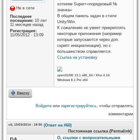
хоткеям Super+«порядковый №
Не в сети
значка»
В общем панель задач в стиле
Последнее
посещение:
10 лет
Unity/Win.
11 месяцев назад
К сожалению не умеет прикреплять
Регистрация:
некоторые приложения (например
11/05/2012 - 13:09
которые запускаются через доп.
скрипт инициализации), но с
большинством справляется.
Ссылка на установку
openSUSE 13.1 x86_64 / Xfce 4.10
Windows 8.1 Pro x64
Вверху
Войдите
или
зарегистрируйтесь
, чтобы отправлять
комментарии
сб, 15/03/2014 - 18:50
(Ответ на #60)
Постоянная ссылка (Permalink)
О, ссылки с вопросительными
DA