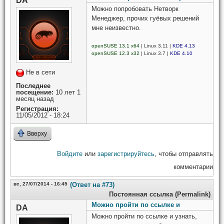
DA
Можно попробовать Нетворк
Менеджер, прочих гуёвых решений
мне неизвестно.
openSUSE 13.1 x64
| Linux 3.11 |
KDE 4.13
openSUSE 12.3 x32
| Linux 3.7 |
KDE 4.10
Не в сети
Последнее
посещение:
10 лет 1
месяц назад
Регистрация:
11/05/2012 - 18:24
Вверху
Войдите
или
зарегистрируйтесь
, чтобы отправлять
комментарии
вс, 27/07/2014 - 16:45
(Ответ на #73)
Постоянная ссылка (Permalink)
Можно пройти по ссылке и
DA
Можно пройти по ссылке и узнать,