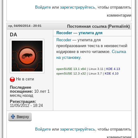
Войдите
или
зарегистрируйтесь
, чтобы отправлять
комментарии
ср, 04/06/2014 - 20:01
Постоянная ссылка (Permalink)
Recoder — утилита для
DA
Recoder
— утилита для
преобразования текста в неизвестной
кодировке в нечто читаемое.
Ссылка
на установку
.
openSUSE 13.1 x64
| Linux 3.11 |
KDE 4.13
openSUSE 12.3 x32
| Linux 3.7 |
KDE 4.10
Не в сети
Последнее
посещение:
10 лет 1
месяц назад
Регистрация:
11/05/2012 - 18:24
Вверху
Войдите
или
зарегистрируйтесь
, чтобы отправлять
комментарии