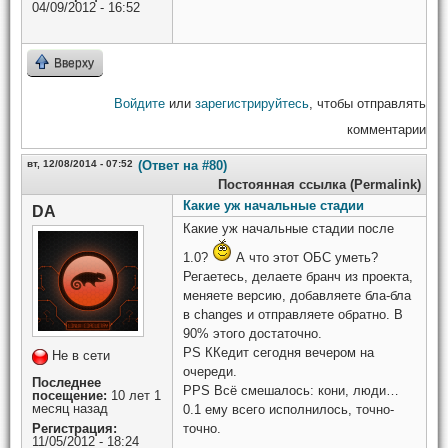
04/09/2012 - 16:52
Вверху
Войдите
или
зарегистрируйтесь
, чтобы отправлять
комментарии
вт, 12/08/2014 - 07:52
(Ответ на #80)
Постоянная ссылка (Permalink)
Какие уж начальные стадии
DA
Какие уж начальные стадии после
1.0?
А что этот ОБС уметь?
Регаетесь, делаете бранч из проекта,
меняете версию, добавляете бла-бла
в changes и отправляете обратно. В
90% этого достаточно.
PS ККедит сегодня вечером на
Не в сети
очереди.
Последнее
PPS Всё смешалось: кони, люди…
посещение:
10 лет 1
месяц назад
0.1 ему всего исполнилось, точно-
Регистрация:
точно.
11/05/2012 - 18:24