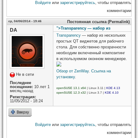
Войдите
или
зарегистрируйтесь
, чтобы отправлять
комментарии
ср, 04/06/2014 - 19:46
Постоянная ссылка (Permalink)
">Transparency — набор из
DA
Transparency
— набор из нескольких
простых QT виджетов для рабочего
стола. Для собственно прозрачности
необходим включенный композитинг
в используемом оконном менеджере.
Обзор от ZenWay
.
Ссылка на
Не в сети
установку
.
Последнее
посещение:
10 лет 1
openSUSE 13.1 x64
| Linux 3.11 |
KDE 4.13
месяц назад
openSUSE 12.3 x32
| Linux 3.7 |
KDE 4.10
Регистрация:
11/05/2012 - 18:24
Вверху
Войдите
или
зарегистрируйтесь
, чтобы отправлять
комментарии