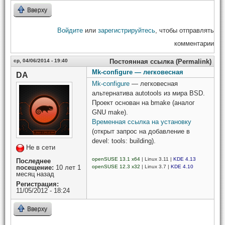
Вверху
Войдите
или
зарегистрируйтесь
, чтобы отправлять
комментарии
ср, 04/06/2014 - 19:40
Постоянная ссылка (Permalink)
Mk-configure — легковесная
DA
Mk-configure
— легковесная
альтернатива autotools из мира BSD.
Проект основан на bmake (аналог
GNU make).
Временная ссылка на установку
(открыт запрос на добавление в
devel: tools: building).
Не в сети
openSUSE 13.1 x64
| Linux 3.11 |
KDE 4.13
Последнее
посещение:
10 лет 1
openSUSE 12.3 x32
| Linux 3.7 |
KDE 4.10
месяц назад
Регистрация:
11/05/2012 - 18:24
Вверху