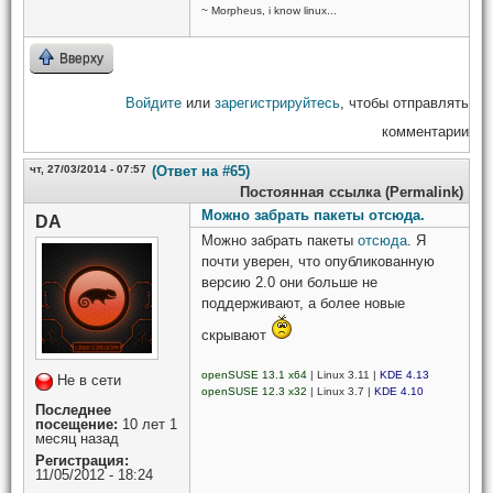
~ Morpheus, i know linux...
Вверху
Войдите
или
зарегистрируйтесь
, чтобы отправлять
комментарии
чт, 27/03/2014 - 07:57
(Ответ на #65)
Постоянная ссылка (Permalink)
Можно забрать пакеты отсюда.
DA
Можно забрать пакеты
отсюда
. Я
почти уверен, что опубликованную
версию 2.0 они больше не
поддерживают, а более новые
скрывают
openSUSE 13.1 x64
| Linux 3.11 |
KDE 4.13
Не в сети
openSUSE 12.3 x32
| Linux 3.7 |
KDE 4.10
Последнее
посещение:
10 лет 1
месяц назад
Регистрация:
11/05/2012 - 18:24