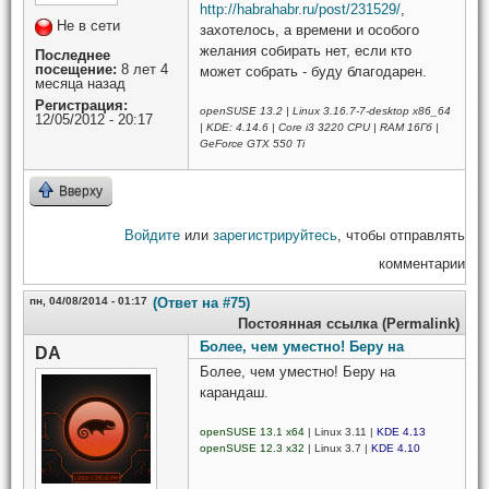
http://habrahabr.ru/post/231529/
,
Не в сети
захотелось, а времени и особого
желания собирать нет, если кто
Последнее
посещение:
8 лет 4
может собрать - буду благодарен.
месяца назад
Регистрация:
openSUSE 13.2 | Linux 3.16.7-7-desktop x86_64
12/05/2012 - 20:17
| KDE: 4.14.6 | Core i3 3220 CPU | RAM 16Гб |
GeForce GTX 550 Ti
Вверху
Войдите
или
зарегистрируйтесь
, чтобы отправлять
комментарии
пн, 04/08/2014 - 01:17
(Ответ на #75)
Постоянная ссылка (Permalink)
Более, чем уместно! Беру на
DA
Более, чем уместно! Беру на
карандаш.
openSUSE 13.1 x64
| Linux 3.11 |
KDE 4.13
openSUSE 12.3 x32
| Linux 3.7 |
KDE 4.10