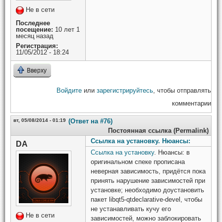
Не в сети
Последнее
посещение:
10 лет 1
месяц назад
Регистрация:
11/05/2012 - 18:24
Вверху
Войдите
или
зарегистрируйтесь
, чтобы отправлять
комментарии
вт, 05/08/2014 - 01:19
(Ответ на #76)
Постоянная ссылка (Permalink)
Ссылка на установку. Нюансы:
DA
Ссылка на установку
. Нюансы: в
оригинальном спеке прописана
неверная зависимость, придётся пока
принять нарушение зависимостей при
установке; необходимо доустановить
пакет libqt5-qtdeclarative-devel, чтобы
не устанавливать кучу его
Не в сети
зависимостей, можно заблокировать