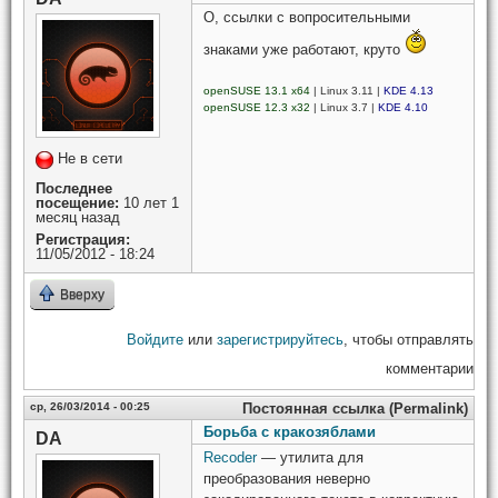
О, ссылки с вопросительными
знаками уже работают, круто
openSUSE 13.1 x64
| Linux 3.11 |
KDE 4.13
openSUSE 12.3 x32
| Linux 3.7 |
KDE 4.10
Не в сети
Последнее
посещение:
10 лет 1
месяц назад
Регистрация:
11/05/2012 - 18:24
Вверху
Войдите
или
зарегистрируйтесь
, чтобы отправлять
комментарии
ср, 26/03/2014 - 00:25
Постоянная ссылка (Permalink)
Борьба с кракозяблами
DA
Recoder
— утилита для
преобразования неверно