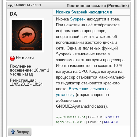
ср, 04/06/2014 - 19:51
Постоянная ссылка (Permalink)
Иконка Syspeek находится в
DA
Иконка
Syspeek
находится в трее.
При нажатии на неё отображается
информация о процессоре,
оперативной памяти, а так же об
использовании жёсткого диска и
сети. Одна из полезных функций
Syspeek - изменение цвета в
Не в сети
зависимости от нагрузки процессора.
Иконка изменяется на каждые 10 %
Последнее
посещение:
10 лет 1
нагрузки на CPU. Когда нагрузка на
месяц назад
процессор становится максимальной,
Регистрация:
то индикатор становится красного
11/05/2012 - 18:24
цвета.
Временная ссылка на
установку
(открыт запрос на
добавление в
GNOME:Ayatana:Indicators).
openSUSE 13.1 x64
| Linux 3.11 |
KDE 4.13
openSUSE 12.3 x32
| Linux 3.7 |
KDE 4.10
Вверху