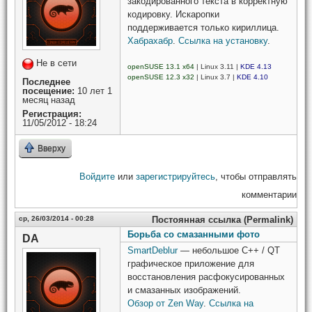
закодированного текста в корректную
кодировку. Искаропки
поддерживается только кириллица.
Хабрахабр
.
Ссылка на установку
.
Не в сети
openSUSE 13.1 x64
| Linux 3.11 |
KDE 4.13
openSUSE 12.3 x32
| Linux 3.7 |
KDE 4.10
Последнее
посещение:
10 лет 1
месяц назад
Регистрация:
11/05/2012 - 18:24
Вверху
Войдите
или
зарегистрируйтесь
, чтобы отправлять
комментарии
ср, 26/03/2014 - 00:28
Постоянная ссылка (Permalink)
Борьба со смазанными фото
DA
SmartDeblur
— небольшое C++ / QT
графическое приложение для
восстановления расфокусированных
и смазанных изображений.
Обзор от Zen Way
.
Ссылка на