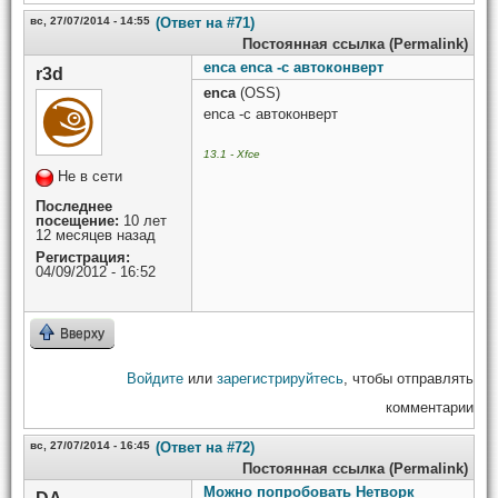
вс, 27/07/2014 - 14:55
(Ответ на #71)
Постоянная ссылка (Permalink)
enca enca -c автоконверт
r3d
enca
(OSS)
enca -c автоконверт
13.1 - Xfce
Не в сети
Последнее
посещение:
10 лет
12 месяцев назад
Регистрация:
04/09/2012 - 16:52
Вверху
Войдите
или
зарегистрируйтесь
, чтобы отправлять
комментарии
вс, 27/07/2014 - 16:45
(Ответ на #72)
Постоянная ссылка (Permalink)
Можно попробовать Нетворк