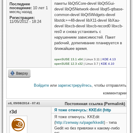
пакеты libQt5Core-devel libQt5Gui-
Последнее
посещение:
10 лет 1
devel libQt5Network-devel libqt5-qtbase-
месяц назад
common-devel libQt5Widgets-devel
Регистрация:
libstdc++48-devel libX11-devel libXau-
11/05/2012 - 18:24
devel libxcb-devel libxcb-record0 libxcb-
res0 и снова установить с
нарушением зависимостей. Пакет
рабочий, допиливание планируется в
ближайшее время.
openSUSE 13.1 x64
| Linux 3.11 |
KDE 4.13
openSUSE 12.3 x32
| Linux 3.7 |
KDE 4.10
Вверху
Войдите
или
зарегистрируйтесь
, чтобы отправлять
комментарии
сб, 09/08/2014 - 07:41
Постоянная ссылка (Permalink)
Я тоже отмечусь: KKEdit (http
r3d
Я тоже отмечусь: KKEdit
(
http://zenway.ru/page/kkedit
) - типа
Gedit но без привязки к какому-либо