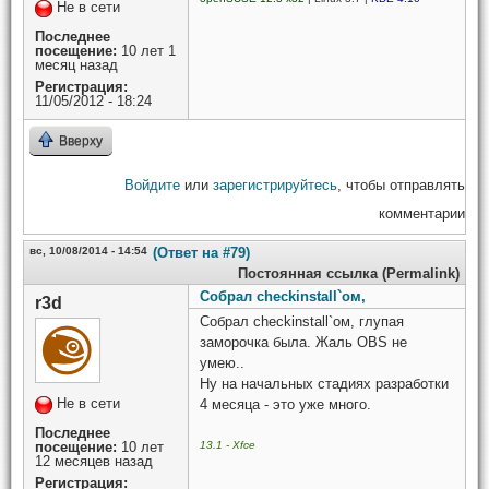
Не в сети
Последнее
посещение:
10 лет 1
месяц назад
Регистрация:
11/05/2012 - 18:24
Вверху
Войдите
или
зарегистрируйтесь
, чтобы отправлять
комментарии
вс, 10/08/2014 - 14:54
(Ответ на #79)
Постоянная ссылка (Permalink)
Собрал checkinstall`ом,
r3d
Собрал checkinstall`ом, глупая
заморочка была. Жаль OBS не
умею..
Ну на начальных стадиях разработки
Не в сети
4 месяца - это уже много.
Последнее
13.1 - Xfce
посещение:
10 лет
12 месяцев назад
Регистрация: