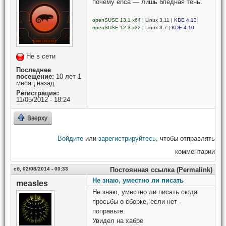
почему enca — лишь бледная тень.
openSUSE 13.1 x64
| Linux 3.11 |
KDE 4.13
openSUSE 12.3 x32
| Linux 3.7 |
KDE 4.10
Не в сети
Последнее
посещение:
10 лет 1
месяц назад
Регистрация:
11/05/2012 - 18:24
Вверху
Войдите
или
зарегистрируйтесь
, чтобы отправлять
комментарии
сб, 02/08/2014 - 00:33
Постоянная ссылка (Permalink)
Не знаю, уместно ли писать
measles
Не знаю, уместно ли писать сюда
просьбы о сборке, если нет -
поправьте.
Увидел на хабре