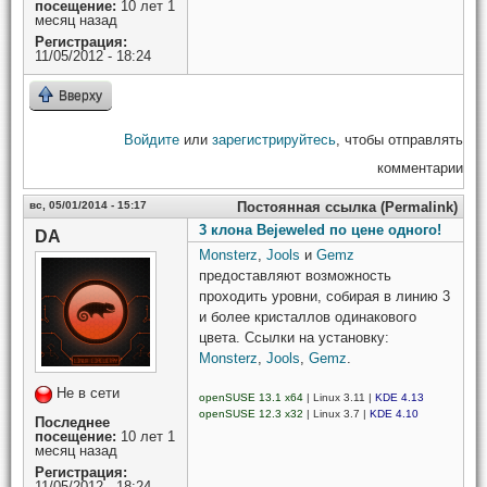
посещение:
10 лет 1
месяц назад
Регистрация:
11/05/2012 - 18:24
Вверху
Войдите
или
зарегистрируйтесь
, чтобы отправлять
комментарии
вс, 05/01/2014 - 15:17
Постоянная ссылка (Permalink)
3 клона Bejeweled по цене одного!
DA
Monsterz
,
Jools
и
Gemz
предоставляют возможность
проходить уровни, собирая в линию 3
и более кристаллов одинакового
цвета. Ссылки на установку:
Monsterz
,
Jools
,
Gemz
.
Не в сети
openSUSE 13.1 x64
| Linux 3.11 |
KDE 4.13
openSUSE 12.3 x32
| Linux 3.7 |
KDE 4.10
Последнее
посещение:
10 лет 1
месяц назад
Регистрация:
11/05/2012 - 18:24