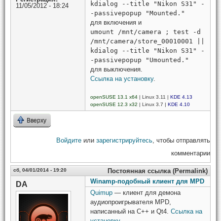
kdialog --title "Nikon S31" -
11/05/2012 - 18:24
-passivepopup "Mounted."
для включения и
umount /mnt/camera ; test -d
/mnt/camera/store_00010001 ||
kdialog --title "Nikon S31" -
-passivepopup "Umounted."
для выключения.
Ссылка на установку
.
openSUSE 13.1 x64
| Linux 3.11 |
KDE 4.13
openSUSE 12.3 x32
| Linux 3.7 |
KDE 4.10
Вверху
Войдите
или
зарегистрируйтесь
, чтобы отправлять
комментарии
сб, 04/01/2014 - 19:20
Постоянная ссылка (Permalink)
Winamp-подобный клиент для MPD
DA
Quimup
— клиент для демона
аудиопроигрывателя MPD,
написанный на C++ и Qt4.
Ссылка на
установку
.