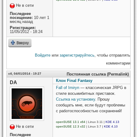
Не в сети
Последнее
посещение:
10 лет 1
месяц назад
Регистрация:
11/05/2012 - 18:24
Вверху
Войдите
или
зарегистрируйтесь
, чтобы отправлять
комментарии
сб, 04/01/2014 - 19:27
Постоянная ссылка (Permalink)
Клон Final Fantasy
DA
Fall of Imiryn
— классическая JRPG в
стиле восьмибитных приставок.
Ссылка на установку
. Прошу
сообщать мне, если будут проблемы
с работоспособностью сохранений!
openSUSE 13.1 x64
| Linux 3.11 |
KDE 4.13
Не в сети
openSUSE 12.3 x32
| Linux 3.7 |
KDE 4.10
Последнее