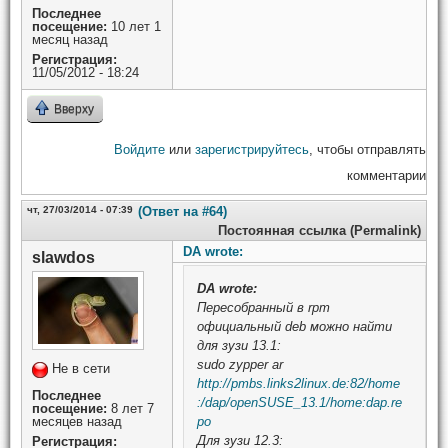
Последнее
посещение:
10 лет 1
месяц назад
Регистрация:
11/05/2012 - 18:24
Вверху
Войдите
или
зарегистрируйтесь
, чтобы отправлять
комментарии
чт, 27/03/2014 - 07:39
(Ответ на #64)
Постоянная ссылка (Permalink)
DA wrote:
slawdos
DA
wrote:
Пересобранный в rpm
официальный deb можно найти
для зузи 13.1:
sudo zypper ar
Не в сети
http://pmbs.links2linux.de:82/home
Последнее
:/dap/openSUSE_13.1/home:dap.re
посещение:
8 лет 7
месяцев назад
po
Для зузи 12.3:
Регистрация: