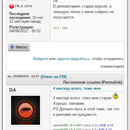
DE.
Не в сети
В репозиториях старая версия, а
текущую лично у меня собрать не
Последнее
получается.
посещение:
10 лет
12 месяцев назад
Регистрация:
13.1 - Xfce
04/09/2012 - 16:52
Вверху
Войдите
или
зарегистрируйтесь
, чтобы отправлять
комментарии
вс, 10/08/2014 - 12:37
(Ответ на #78)
Постоянная ссылка (Permalink)
4 месяца всего, тоже мне
DA
4 месяца всего, тоже мне старая
Хорошо, обновим.
PS Должно быть в этой теме, так что
в рекламе не нуждается.
openSUSE 13.1 x64
| Linux 3.11 |
KDE 4.13
openSUSE 12.3 x32
| Linux 3.7 |
KDE 4.10