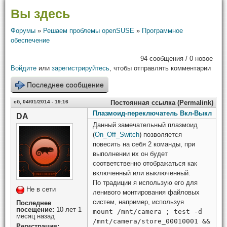
Вы здесь
Форумы
»
Решаем проблемы openSUSE
»
Программное
обеспечение
94 сообщения / 0 новое
Войдите
или
зарегистрируйтесь
, чтобы отправлять комментарии
Последнее сообщение
сб, 04/01/2014 - 19:16
Постоянная ссылка (Permalink)
Плазмоид-переключатель Вкл-Выкл
DA
Данный замечательный плазмоид
(
On_Off_Switch
) позволяется
повесить на себя 2 команды, при
выполнении их он будет
соответственно отображаться как
включенный или выключенный.
По традиции я использую его для
Не в сети
ленивого монтирования файловых
систем, например, используя
Последнее
посещение:
10 лет 1
mount /mnt/camera ; test -d
месяц назад
/mnt/camera/store_00010001 &&
Регистрация: