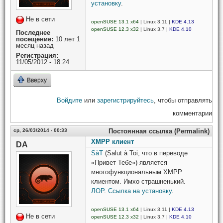
установку
.
Не в сети
openSUSE 13.1 x64
| Linux 3.11 |
KDE 4.13
openSUSE 12.3 x32
| Linux 3.7 |
KDE 4.10
Последнее
посещение:
10 лет 1
месяц назад
Регистрация:
11/05/2012 - 18:24
Вверху
Войдите
или
зарегистрируйтесь
, чтобы отправлять
комментарии
ср, 26/03/2014 - 00:33
Постоянная ссылка (Permalink)
XMPP клиент
DA
SàT
(Salut à Toi, что в переводе
«Привет Тебе») является
многофункциональным XMPP
клиентом. Имхо страшненький.
ЛОР
.
Ссылка на установку
.
openSUSE 13.1 x64
| Linux 3.11 |
KDE 4.13
Не в сети
openSUSE 12.3 x32
| Linux 3.7 |
KDE 4.10