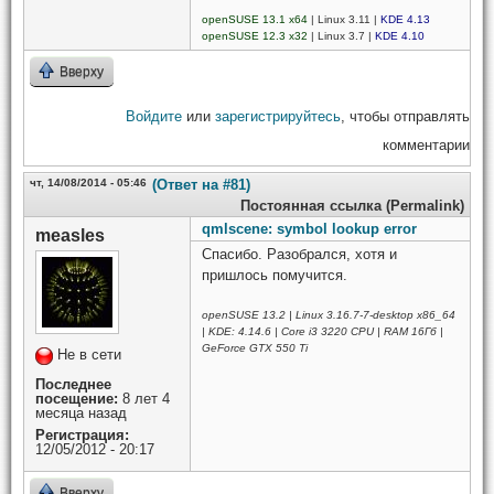
openSUSE 13.1 x64
| Linux 3.11 |
KDE 4.13
openSUSE 12.3 x32
| Linux 3.7 |
KDE 4.10
Вверху
Войдите
или
зарегистрируйтесь
, чтобы отправлять
комментарии
чт, 14/08/2014 - 05:46
(Ответ на #81)
Постоянная ссылка (Permalink)
qmlscene: symbol lookup error
measles
Спасибо. Разобрался, хотя и
пришлось помучится.
openSUSE 13.2 | Linux 3.16.7-7-desktop x86_64
| KDE: 4.14.6 | Core i3 3220 CPU | RAM 16Гб |
GeForce GTX 550 Ti
Не в сети
Последнее
посещение:
8 лет 4
месяца назад
Регистрация:
12/05/2012 - 20:17
Вверху