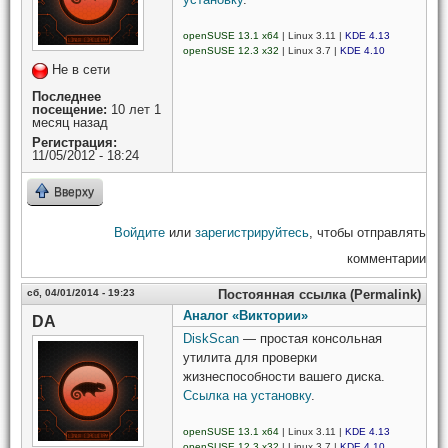
openSUSE 13.1 x64
| Linux 3.11 |
KDE 4.13
openSUSE 12.3 x32
| Linux 3.7 |
KDE 4.10
Не в сети
Последнее
посещение:
10 лет 1
месяц назад
Регистрация:
11/05/2012 - 18:24
Вверху
Войдите
или
зарегистрируйтесь
, чтобы отправлять
комментарии
сб, 04/01/2014 - 19:23
Постоянная ссылка (Permalink)
Аналог «Виктории»
DA
DiskScan
— простая консольная
утилита для проверки
жизнеспособности вашего диска.
Ссылка на установку
.
openSUSE 13.1 x64
| Linux 3.11 |
KDE 4.13
openSUSE 12.3 x32
| Linux 3.7 |
KDE 4.10