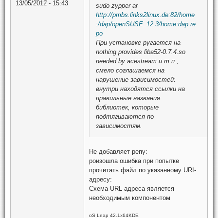
13/05/2012 - 15:43
sudo zypper ar
http://pmbs.links2linux.de:82/home
:/dap/openSUSE_12.3/home:dap.re
po
При установке ругается на
nothing provides liba52-0.7.4.so
needed by acestream
и т.п.,
смело соглашаемся на
нарушение зависимостей:
внутри находятся ссылки на
правильные названия
библиотек, которые
подтягиваются по
зависимостям.
Не добавляет репу:
роизошла ошибка при попытке
прочитать файл по указанному URI-
адресу:
Схема URL адреса является
необходимым компонентом
oS Leap 42.1x64KDE