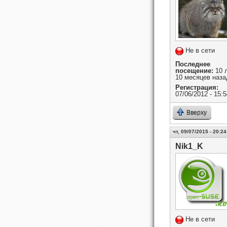
Не в сети
Последнее
посещение:
10 
10 месяцев наза
Регистрация:
07/06/2012 - 15:5
Вверху
чт, 09/07/2015 - 20:24
Nik1_K
Не в сети