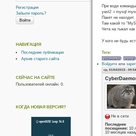
При воде команды
Регистрация
yast2 -i mysql mysq
Забыли пароль?
Пакет не находит.
Там какой то "MyS
Чета на тыкал как
У кого ни будь ес
НАВИГАЦИЯ
Последние публикации
Теги:
Архив старого сайта
установка
mysql
Войдите
или
заре
ср, 01/04/2015 - 09:5
СЕЙЧАС НА САЙТЕ
CyberDaemo
Пользователей онлайн: 0.
КОГДА НОВАЯ ВЕРСИЯ?
Не в сети
Последнее
посещение:
10 
10 месяцев наза