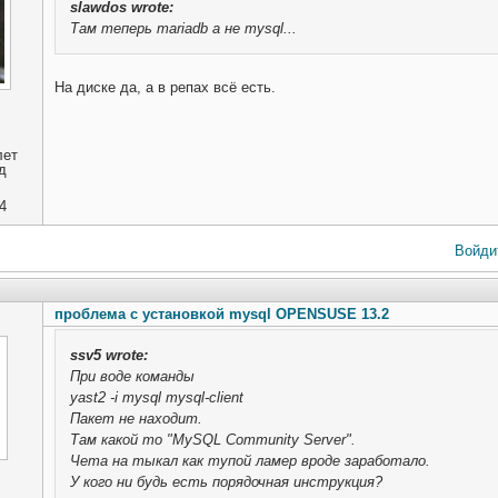
slawdos
wrote:
Там теперь mariadb а не mysql...
На диске да, а в репах всё есть.
лет
д
4
Войди
проблема с установкой mysql OPENSUSE 13.2
ssv5
wrote:
При воде команды
yast2 -i mysql mysql-client
Пакет не находит.
Там какой то "MySQL Community Server".
Чета на тыкал как тупой ламер вроде заработало.
У кого ни будь есть порядочная инструкция?