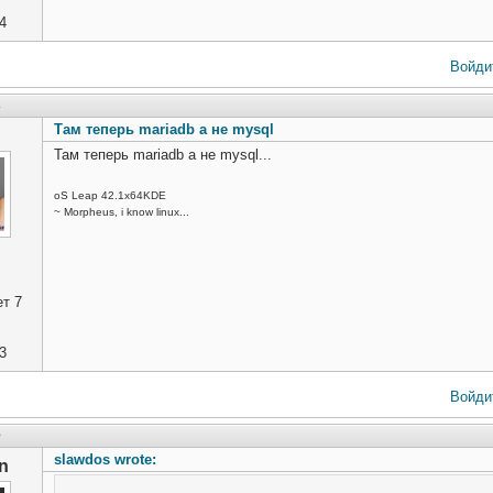
4
Войди
2
Там теперь mariadb а не mysql
Там теперь mariadb а не mysql...
oS Leap 42.1x64KDE
~ Morpheus, i know linux...
т 7
3
Войди
5
slawdos wrote:
n