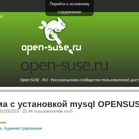
Перейти к основному
содержанию
ея
open-suse.ru
Open-SUSE . RU - Русскоязычное сообщество пользователей дис
а с установкой mysql OPENSUS
 31/03/2015 - 22:44
пользователем
ssv5
рия:
а. Администрирование