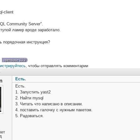
l-client
QL Community Server".
 тупой ламер вроде заработало.
ть порядочная инструкция?
opensuse 13.2
гистрируйтесь
, чтобы отправлять комментарии
4
Есть.
n
Есть.
1. Запустить yast2
2. Найти mysql
3. Читать что написано в описании.
4. поставить галочку с нужным пакетом.
5. Радоваться.
лет
д