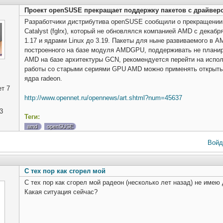
Проект openSUSE прекращает поддержку пакетов с драйверо
Разработчики дистрибутива openSUSE сообщили о прекращении
Catalyst (fglrx), который не обновлялся компанией AMD с декабр
1.17 и ядрами Linux до 3.19. Пакеты для ныне развиваемого в
построенного на базе модуля AMDGPU, поддерживать не планир
AMD на базе архитектуры GCN, рекомендуется перейти на исп
работы со старыми сериями GPU AMD можно применять открытые
ядра radeon.
т 7
http://www.opennet.ru/opennews/art.shtml?num=45637
3
Теги:
amd
openSUSE
Войд
С тех пор как сгорел мой
С тех пор как сгорел мой радеон (несколько лет назад) не име
Какая ситуация сейчас?