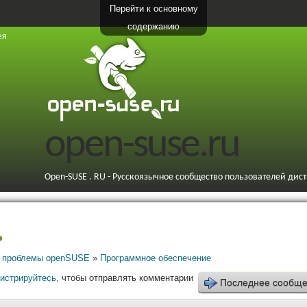
Перейти к основному
содержанию
ея
open-suse.ru
Open-SUSE . RU - Русскоязычное сообщество пользователей дис
ь
 проблемы openSUSE
»
Программное обеспечение
гистрируйтесь
, чтобы отправлять комментарии
Последнее сообщ