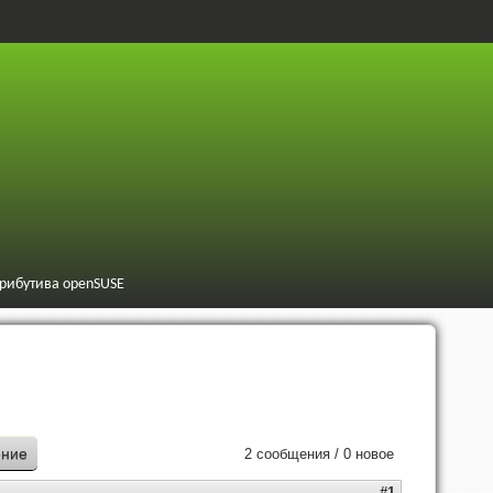
трибутива openSUSE
ение
2 сообщения / 0 новое
#1