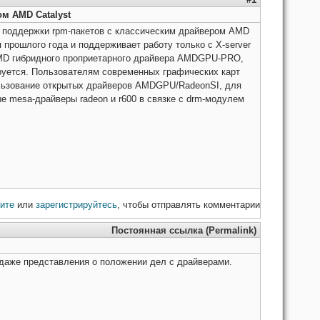
м AMD Catalyst
 поддержки rpm-пакетов с классическим драйвером AMD
я прошлого года и поддерживает работу только с X-server
 AMD гибридного проприетарного драйвера AMDGPU-PRO,
уется. Пользователям современных графических карт
ользование открытых драйверов AMDGPU/RadeonSI, для
 mesa-драйверы radeon и r600 в связке с drm-модулем
ите
или
зарегистрируйтесь
, чтобы отправлять комментарии
Постоянная ссылка (Permalink)
ю даже представления о положении дел с драйверами.