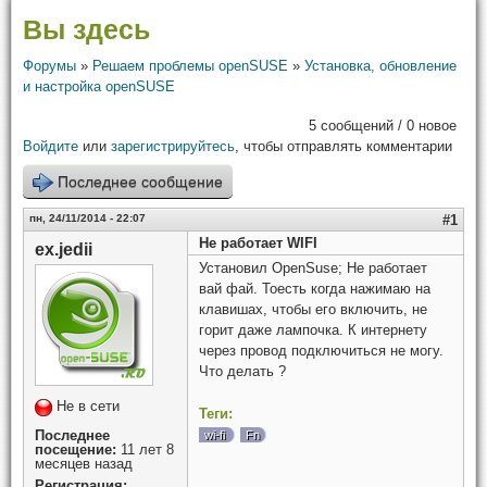
Вы здесь
Форумы
»
Решаем проблемы openSUSE
»
Установка, обновление
и настройка openSUSE
5 сообщений / 0 новое
Войдите
или
зарегистрируйтесь
, чтобы отправлять комментарии
Последнее сообщение
пн, 24/11/2014 - 22:07
#1
Не работает WIFI
ex.jedii
Установил OpenSuse; Не работает
вай фай. Тоесть когда нажимаю на
клавишах, чтобы его включить, не
горит даже лампочка. К интернету
через провод подключиться не могу.
Что делать ?
Не в сети
Теги:
Последнее
wi-fi
Fn
посещение:
11 лет 8
месяцев назад
Регистрация: