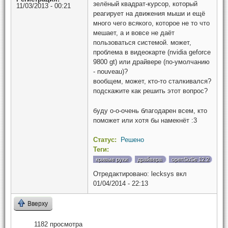
зелёный квадрат-курсор, который
11/03/2013 - 00:21
реагирует на движения мыши и ещё
много чего всякого, которое не то что
мешает, а и вовсе не даёт
пользоваться системой. может,
проблема в видеокарте (nvidia geforce
9800 gt) или драйвере (по-умолчанию
- nouveau)?
вообщем, может, кто-то сталкивался?
подскажите как решить этот вопрос?
буду о-о-очень благодарен всем, кто
поможет или хотя бы намекнёт :3
Статус:
Решено
Теги:
кривые руки
драйвера
openSuSe 12.2
Отредактировано:
lecksys
вкл
01/04/2014 - 22:13
Вверху
1182 просмотра