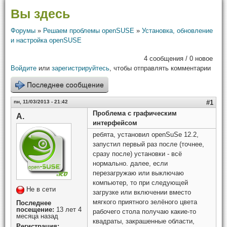
Вы здесь
Форумы
»
Решаем проблемы openSUSE
»
Установка, обновление
и настройка openSUSE
4 сообщения / 0 новое
Войдите
или
зарегистрируйтесь
, чтобы отправлять комментарии
Последнее сообщение
пн, 11/03/2013 - 21:42
#1
Проблема с графическим
А.
интерфейсом
ребята, установил openSuSe 12.2,
запустил первый раз после (точнее,
сразу после) установки - всё
нормально. далее, если
перезагружаю или выключаю
компьютер, то при следующей
Не в сети
загрузке или включении вместо
мягкого приятного зелёного цвета
Последнее
посещение:
13 лет 4
рабочего стола получаю какие-то
месяца назад
квадраты, закрашенные области,
Регистрация: