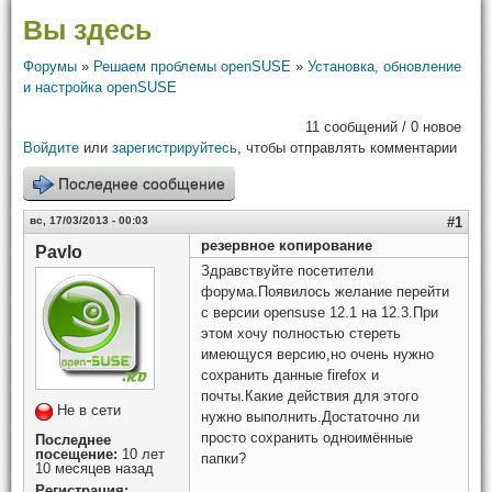
Вы здесь
Форумы
»
Решаем проблемы openSUSE
»
Установка, обновление
и настройка openSUSE
11 сообщений / 0 новое
Войдите
или
зарегистрируйтесь
, чтобы отправлять комментарии
Последнее сообщение
вс, 17/03/2013 - 00:03
#1
резервное копирование
Pavlo
Здравствуйте посетители
форума.Появилось желание перейти
с версии opensuse 12.1 на 12.3.При
этом хочу полностью стереть
имеющуся версию,но очень нужно
сохранить данные firefox и
почты.Какие действия для этого
Не в сети
нужно выполнить.Достаточно ли
просто сохранить одноимённые
Последнее
посещение:
10 лет
папки?
10 месяцев назад
Регистрация: