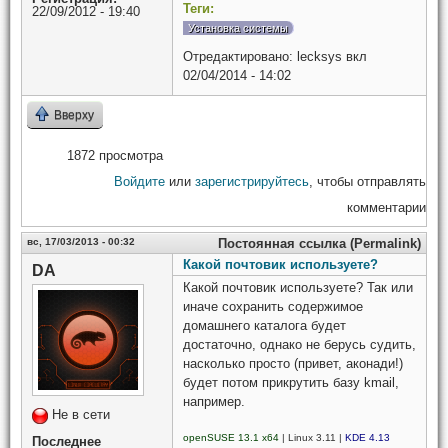
Теги:
22/09/2012 - 19:40
Установка системы
Отредактировано:
lecksys
вкл
02/04/2014 - 14:02
Вверху
1872 просмотра
Войдите
или
зарегистрируйтесь
, чтобы отправлять
комментарии
вс, 17/03/2013 - 00:32
Постоянная ссылка (Permalink)
Какой почтовик используете?
DA
Какой почтовик используете? Так или
иначе сохранить содержимое
домашнего каталога будет
достаточно, однако не берусь судить,
насколько просто (привет, аконади!)
будет потом прикрутить базу kmail,
например.
Не в сети
openSUSE 13.1 x64
| Linux 3.11 |
KDE 4.13
Последнее