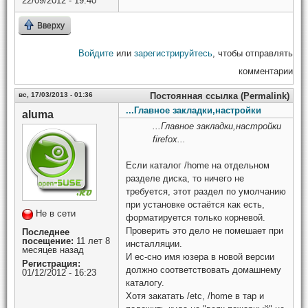
22/09/2012 - 19:40
Вверху
Войдите
или
зарегистрируйтесь
, чтобы отправлять
комментарии
вс, 17/03/2013 - 01:36
Постоянная ссылка (Permalink)
...Главное закладки,настройки
aluma
...Главное закладки,настройки
firefox...
Если каталог /home на отдельном
разделе диска, то ничего не
требуется, этот раздел по умолчанию
при установке остаётся как есть,
Не в сети
форматируется только корневой.
Проверить это дело не помешает при
Последнее
посещение:
11 лет 8
инсталляции.
месяцев назад
И ес-сно имя юзера в новой версии
Регистрация:
должно соответствовать домашнему
01/12/2012 - 16:23
каталогу.
Хотя закатать /etc, /home в тар и