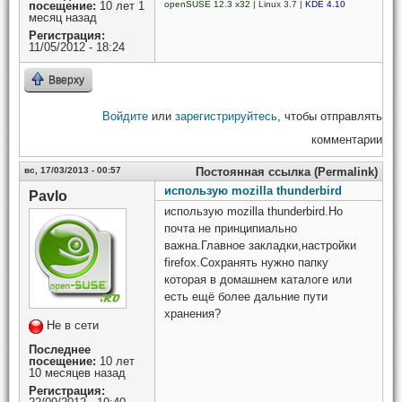
посещение:
10 лет 1
openSUSE 12.3 x32
| Linux 3.7 |
KDE 4.10
месяц назад
Регистрация:
11/05/2012 - 18:24
Вверху
Войдите
или
зарегистрируйтесь
, чтобы отправлять
комментарии
вс, 17/03/2013 - 00:57
Постоянная ссылка (Permalink)
использую mozilla thunderbird
Pavlo
использую mozilla thunderbird.Но
почта не принципиально
важна.Главное закладки,настройки
firefox.Сохранять нужно папку
которая в домашнем каталоге или
есть ещё более дальние пути
хранения?
Не в сети
Последнее
посещение:
10 лет
10 месяцев назад
Регистрация: