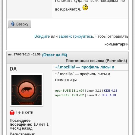
положить куда на "всяк пожарный" не
возбраняется.
Вверху
Войдите
или
зарегистрируйтесь
, чтобы отправлять
комментарии
вс, 17/03/2013 - 01:59
(Ответ на #4)
Постоянная ссылка (Permalink)
~/.mozilla/ — профиль лисы и
DA
~/.mozilla/ — профиль лисы и
громоптицы.
openSUSE 13.1 x64
| Linux 3.11 |
KDE 4.13
openSUSE 12.3 x32
| Linux 3.7 |
KDE 4.10
Не в сети
Последнее
посещение:
10 лет 1
месяц назад
Регистрация: