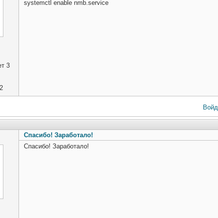
systemctl enable nmb.service
т 3
2
Войд
Спасибо! Заработало!
Спасибо! Заработало!