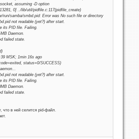
 socket, assuming -D option
1, 0] ../lib/util/pidfile.c:117(pidfile_create)
/run/samba/smbd.pid: Error was No such file or directory
.pid not readable (yet?) after start.
its PID file. Failing.
a SMB Daemon.
 failed state.
d)
26:39 MSK; 1min 16s ago
code=exited, status=0/SUCCESS)
Daemon...
.pid not readable (yet?) after start.
its PID file. Failing.
a NMB Daemon.
 failed state.
, что в ней селится pid-файл.
ет.