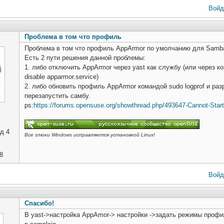
Войд
Проблема в том что профиль
Проблема в том что профиль AppArmor по умолчанию для Samba 
Есть 2 пути решения данной проблемы:
1. либо отключить AppArmor через yast как службу (или через кон
disable apparmor.service)
2. либо обновить профиль AppArmor командой sudo logprof и ра
перезапустить самбу.
ps:
https://forums.opensuse.org/showthread.php/493647-Cannot-Start
д 4
Все глюки Windows исправляются установкой Linux!
8
Войд
Cпасибо!
В yast->настройка AppAmor-> настройки ->задать режимы профил