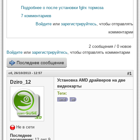
Подробнее
о после установки fglrx тормоза
7 комментариев
Войдите
или
зарегистрируйтесь
, чтобы отправлять
комментарии
2 сообщения / 0 новое
Войдите
или
зарегистрируйтесь
, чтобы отправлять комментарии
Последнее сообщение
сб, 26/10/2013 - 12:57
#1
Установка AMD драйверов на две
Dziro_12
видеокарты
Теги:
amd
ati
Не в сети
Последнее
посещение:
12 лет 9