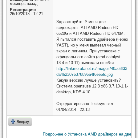
месяцев назад
Регистрация:
26/10/2013 - 12:21
Здравствуйте. У меня две
видеокарты. ATI AMD Radeon HD
6520G и ATI AMD Radeon HD 6470M.
Я пытался поставить драйвера (через
YAST), но у меня вылезал черный
экран с логином. При установке с
официального сайта (amd catalyst
13.4 и 13.11) вылезали ошибки:
http://linkme.ufanet.ru/images/40ae8f33
da4623076378896a4f6ee5fd.jpg
Какую версию лучше установить?
Система opensuse 12.3 x86 3.7.10-1.1-
desktop, KDE 4.10
Отредактировано:
lecksys
вкл
01/04/2014 - 22:13
Вверху
Подробнее
о Установка AMD драйверов на две