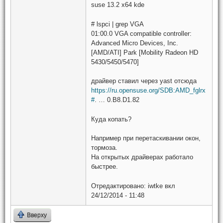
suse 13.2 x64 kde
# lspci | grep VGA
01:00.0 VGA compatible controller:
Advanced Micro Devices, Inc.
[AMD/ATI] Park [Mobility Radeon HD
5430/5450/5470]
драйвер ставил через yast отсюда
https://ru.opensuse.org/SDB:AMD_fglrx
#
. … 0.B8.D1.82
Куда копать?
Например при перетаскивании окон,
тормоза.
На открытых драйверах работало
быстрее.
Отредактировано:
iwtke
вкл
24/12/2014 - 11:48
Вверху