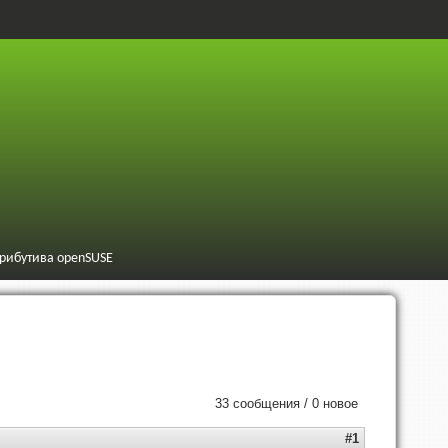
трибутива openSUSE
33 сообщения / 0 новое
#1