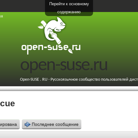
Перейти к основному
содержанию
ея
open-suse.ru
Open-SUSE . RU - Русскоязычное сообщество пользователей дис
scue
кирована
Последнее сообщение