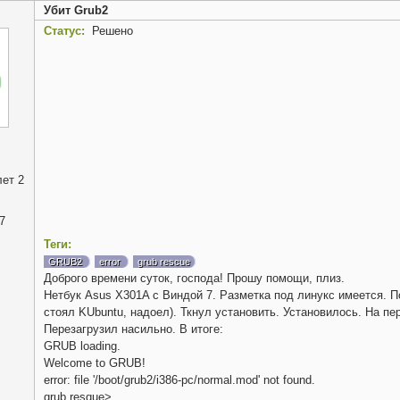
Убит Grub2
Статус:
Решено
ет 2
7
Теги:
GRUB2
error
grub rescue
Доброго времени суток, господа! Прошу помощи, плиз.
Нетбук Asus X301A с Виндой 7. Разметка под линукс имеется. П
стоял KUbuntu, надоел). Ткнул установить. Установилось. На пер
Перезагрузил насильно. В итоге:
GRUB loading.
Welcome to GRUB!
error: file '/boot/grub2/i386-pc/normal.mod' not found.
grub resque>