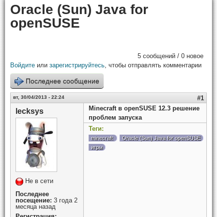
Oracle (Sun) Java for
openSUSE
5 сообщений / 0 новое
Войдите
или
зарегистрируйтесь
, чтобы отправлять комментарии
Последнее сообщение
вт, 30/04/2013 - 22:24
#1
Minecraft в openSUSE 12.3 решение
lecksys
проблем запуска
Теги:
minecraft
Oracle (Sun) Java for openSUSE
игры
Не в сети
Последнее
посещение:
3 года 2
месяца назад
Регистрация: