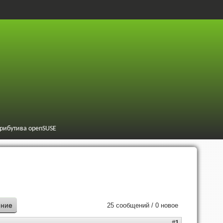
трибутива openSUSE
ение
25 сообщений / 0 новое
#1