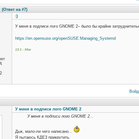
7
(Ответ на #7)
:)
У меня в подписи лого GNOME 2– было бы крайне затруднитель
https://en.opensuse.org/openSUSE:Managing_Systemd
13.1 - Xfce
лет
д
2
Войд
8
У меня в подписи лого GNOME 2
У меня в подписи лого GNOME 2...
Дык, мало-ли чего написано...
Я пытаюсь КДЕ3 прикрутить.