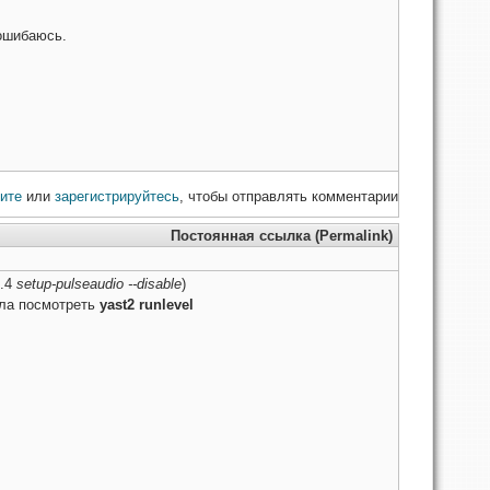
 ошибаюсь.
ите
или
зарегистрируйтесь
, чтобы отправлять комментарии
Постоянная ссылка (Permalink)
1.4
setup-pulseaudio --disable
)
ала посмотреть
yast2 runlevel