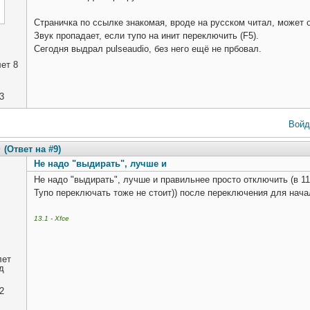
Страничка по ссылке знакомая, вроде на русском читал, может
Звук пропадает, если тупо на инит переключить (F5).
Сегодня выдрал pulseaudio, без него ещё не прбовал.
ет 8
3
Войд
6
(Ответ на #9)
Не надо "выдирать", лучше и
Не надо "выдирать", лучше и правильнее просто отключить (в 1
Тупо переключать тоже не стоит)) после переключения для нач
13.1 - Xfce
лет
д
2