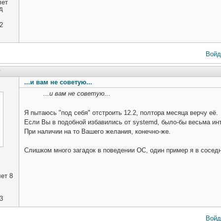
лет
д
2
Войд
9
...и вам не советую...
...и вам не советую...
Я пытаюсь "под себя" отстроить 12.2, полтора месяца верчу её.
Если Вы в подобной избавились от systemd, было-бы весьма ин
При наличии на то Вашего желания, конечно-же.
Слишком много загадок в поведении ОС, один пример я в соседн
ет 8
3
Войд