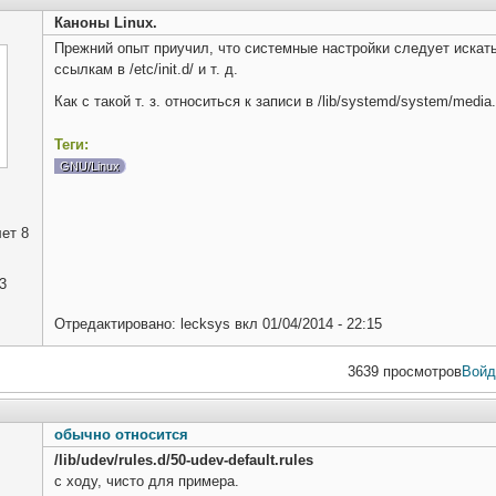
Каноны Linux.
Прежний опыт приучил, что системные настройки следует искать
ссылкам в /etc/init.d/ и т. д.
Как с такой т. з. относиться к записи в /lib/systemd/system/med
Теги:
GNU/Linux
ет 8
3
Отредактировано:
lecksys
вкл
01/04/2014 - 22:15
3639 просмотров
Войд
обычно относится
/lib/udev/rules.d/50-udev-default.rules
с ходу, чисто для примера.