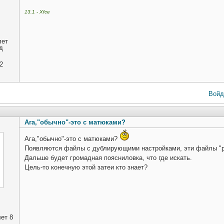
13.1 - Xfce
лет
д
2
Войд
Ага,"обычно"-это с матюками?
Ага,"обычно"-это с матюками?
Появляются файлы с дублирующими настройками, эти файлы "р
Дальше будет громадная поясниловка, что где искать.
Цель-то конечную этой затеи кто знает?
ет 8