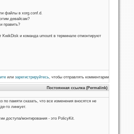
ли файлы в xorg.conf.d.
к этим девайсам?
 и править?
т KwikDisk и команда umount в терминале отмонтируют
ите
или
зарегистрируйтесь
, чтобы отправлять комментарии
Постоянная ссылка (Permalink)
о по памяти сказать, что все изменения вносятся не
де-то линкует.
ии доступа/монтирования - это PolicyKit.