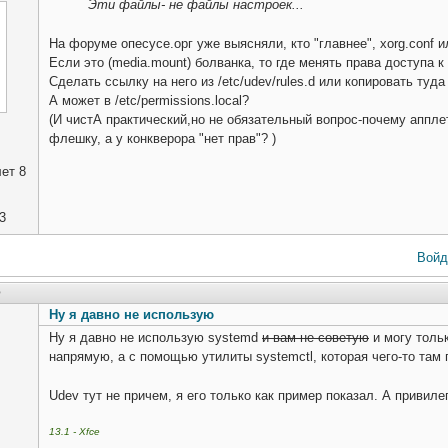
Эти файлы- не файлы настроек...
На форуме опесусе.орг уже выясняли, кто "главнее", xorg.conf и
Если это (media.mount) болванка, то где менять права доступа 
Сделать ссылку на него из /etc/udev/rules.d или копировать туда
А может в /etc/permissions.local?
(И чистА практический,но не обязательный вопрос-почему аппле
флешку, а у конкверора "нет прав"? )
ет 8
3
Войд
5
Ну я давно не использую
Ну я давно не использую systemd
и вам не советую
и могу тольк
напрямую, а с помощью утилиты systemctl, которая чего-то там г
Udev тут не причем, я его только как пример показал. А привилег
13.1 - Xfce