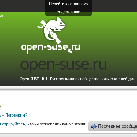
Перейти к основному
содержанию
ея
open-suse.ru
Open-SUSE . RU - Русскоязычное сообщество пользователей дис
ь
а
»
Поговорим?
гистрируйтесь
, чтобы отправлять комментарии
Последнее сообщ