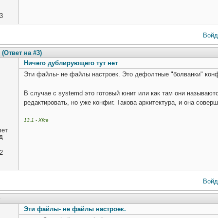
3
Войд
(Ответ на #3)
Ничего дублирующего тут нет
Эти файлы- не файлы настроек. Это дефолтные "болванки" конф
В случае с systemd это готовый юнит или как там они называютс
редактировать, но уже конфиг. Такова архитектура, и она совер
13.1 - Xfce
лет
д
2
Войд
3
Эти файлы- не файлы настроек.