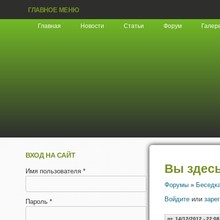
ГЛАВНОЕ МЕНЮ
Главная
Новости
Статьи
Форум
Галер
ВХОД НА САЙТ
Вы здес
Имя пользователя
*
Форумы
»
Беседк
Войдите
или
заре
Пароль
*
пт, 14/12/2012 - 22:08