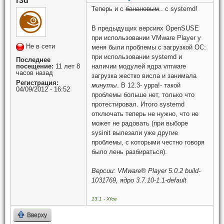
r3d
Теперь и с
банановым
.. с systemd!
В предыдущих версиях OpenSUSE
при использовании VMware Player у
Не в сети
меня были проблемы с загрузкой ОС:
при использовании systemd и
Последнее
наличии модулей ядра vmware
посещение:
11 лет 8
часов назад
загрузка жестко висла и занимала
Регистрация:
минуты
. В 12.3- урра!- такой
04/09/2012 - 16:52
проблемы больше нет, только что
протестировал. Итого systemd
отключать теперь не нужно, что не
может не радовать (при выборе
sysinit вылезали уже другие
проблемы, с которыми честно говоря
было лень разбираться).
Версии: VMware® Player 5.0.2 build-
1031769, ядро 3.7.10-1.1-default
13.1 - Xfce
Вверху