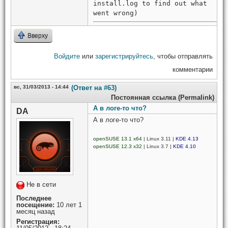
install.log to find out what
went wrong)
Вверху
Войдите
или
зарегистрируйтесь
, чтобы отправлять
комментарии
вс, 31/03/2013 - 14:44
(Ответ на #63)
Постоянная ссылка (Permalink)
А в логе-то что?
DA
А в логе-то что?
openSUSE 13.1 x64
| Linux 3.11 |
KDE 4.13
openSUSE 12.3 x32
| Linux 3.7 |
KDE 4.10
Не в сети
Последнее
посещение:
10 лет 1
месяц назад
Регистрация: