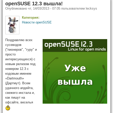
openSUSE 12.3 вышла!
Опубликовано
чт, 14/03/2013 - 07:05
пользователем
lecksys
Категория:
Новости openSUSE
Поздравляю всех
сусеводов
("пионеров", "гуру" и
просто
интересующихся) с
новым релизом под
номером 12.3 с
кодовым именем
«Dartmouth»
(Дартмут). Всем
удачного апдейта,
свежего инстала и,
как пишут на
офсайте, веселья