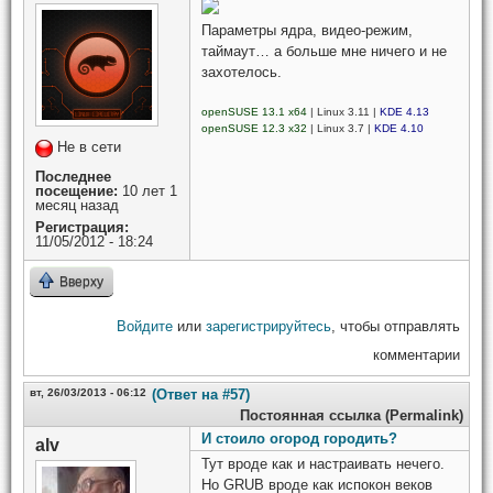
Параметры ядра, видео-режим,
таймаут… а больше мне ничего и не
захотелось.
openSUSE 13.1 x64
| Linux 3.11 |
KDE 4.13
openSUSE 12.3 x32
| Linux 3.7 |
KDE 4.10
Не в сети
Последнее
посещение:
10 лет 1
месяц назад
Регистрация:
11/05/2012 - 18:24
Вверху
Войдите
или
зарегистрируйтесь
, чтобы отправлять
комментарии
вт, 26/03/2013 - 06:12
(Ответ на #57)
Постоянная ссылка (Permalink)
И стоило огород городить?
alv
Тут вроде как и настраивать нечего.
Но GRUB вроде как испокон веков