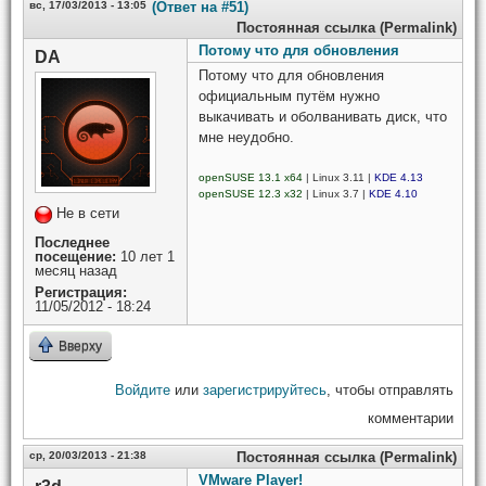
вс, 17/03/2013 - 13:05
(Ответ на #51)
Постоянная ссылка (Permalink)
Потому что для обновления
DA
Потому что для обновления
официальным путём нужно
выкачивать и оболванивать диск, что
мне неудобно.
openSUSE 13.1 x64
| Linux 3.11 |
KDE 4.13
openSUSE 12.3 x32
| Linux 3.7 |
KDE 4.10
Не в сети
Последнее
посещение:
10 лет 1
месяц назад
Регистрация:
11/05/2012 - 18:24
Вверху
Войдите
или
зарегистрируйтесь
, чтобы отправлять
комментарии
ср, 20/03/2013 - 21:38
Постоянная ссылка (Permalink)
VMware Player!