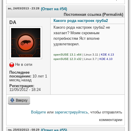
вс, 24/03/2013 - 23:28
(Ответ на #54)
Постоянная ссылка (Permalink)
Какого рода настроек груба2
DA
Какого рода настроек груба2 не
хватает? Моим скромным
потребностям Яст вполне
удовлетворил.
openSUSE 13.1 x64
| Linux 3.11 |
KDE 4.13
openSUSE 12.3 x32
| Linux 3.7 |
KDE 4.10
Не в сети
Последнее
посещение:
10 лет 1
месяц назад
Регистрация:
11/05/2012 - 18:24
Вверху
Войдите
или
зарегистрируйтесь
, чтобы отправлять
комментарии
пн, 25/03/2013 - 08:29
(Ответ на #55)