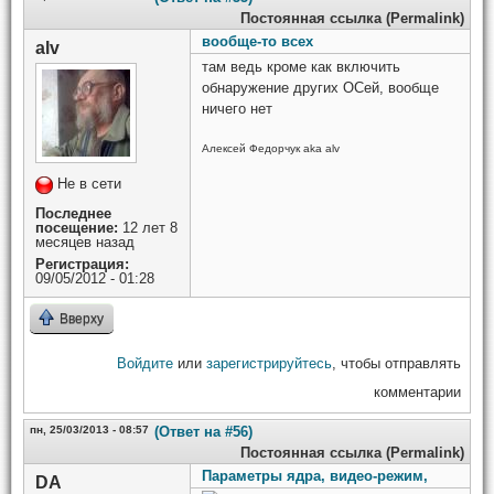
Постоянная ссылка (Permalink)
вообще-то всех
alv
там ведь кроме как включить
обнаружение других ОСей, вообще
ничего нет
Алексей Федорчук aka alv
Не в сети
Последнее
посещение:
12 лет 8
месяцев назад
Регистрация:
09/05/2012 - 01:28
Вверху
Войдите
или
зарегистрируйтесь
, чтобы отправлять
комментарии
пн, 25/03/2013 - 08:57
(Ответ на #56)
Постоянная ссылка (Permalink)
Параметры ядра, видео-режим,
DA