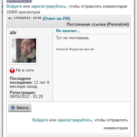
openSuSe 12.3
Войдите
или
зарегистрируйтесь
, чтобы отправлять комментарии
16968 просмотров
вс, 17/03/2013 - 10:59
(Ответ на #50)
Постоянная ссылка (Permalink)
Не хватает...
alv
Тут не поспоришь
Алексей Федорчук aka alv
Не в сети
Последнее
посещение:
12 лет 8
месяцев назад
Регистрация:
09/05/2012 - 01:28
Вверху
Войдите
или
зарегистрируйтесь
, чтобы отправлять
комментарии