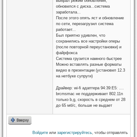
выбрал режим обновления,
обновился с диска...система
заработала...
После этого опять яст и обновление
по сети, перезагрузил система
работает...
Был приятно удивлен, что
сохранились все настройки оперы
(после повторной переустановки) и
файрфокса
Система грузится намного быстрее
Можно вставлять разные форматы
видео в презентации (установил 12.3
на нетбуке супруги)
Драйвер: wi-fi адаптера 94:39:E5: ....
brcmsmac не поддерживает 802.11n
только b,g, скорость в среднем от 28
до 65 мб/с, больше не выдает
Вверху
Войдите
или
зарегистрируйтесь
, чтобы отправлять