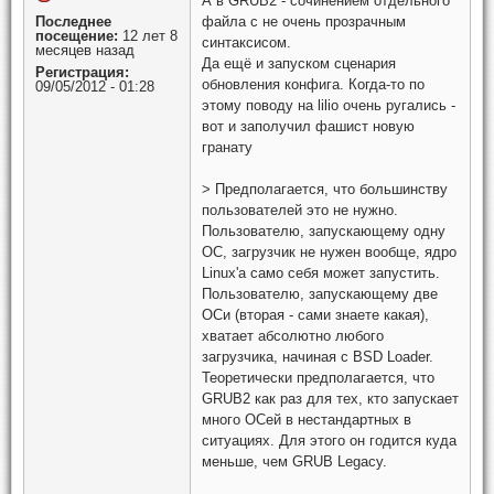
А в GRUB2 - сочинением отдельного
Последнее
файла с не очень прозрачным
посещение:
12 лет 8
синтаксисом.
месяцев назад
Да ещё и запуском сценария
Регистрация:
обновления конфига. Когда-то по
09/05/2012 - 01:28
этому поводу на lilio очень ругались -
вот и заполучил фашист новую
гранату
> Предполагается, что большинству
пользователей это не нужно.
Пользователю, запускающему одну
ОС, загрузчик не нужен вообще, ядро
Linux'а само себя может запустить.
Пользователю, запускающему две
ОСи (вторая - сами знаете какая),
хватает абсолютно любого
загрузчика, начиная с BSD Loader.
Теоретически предполагается, что
GRUB2 как раз для тех, кто запускает
много ОСей в нестандартных в
ситуациях. Для этого он годится куда
меньше, чем GRUB Legacy.