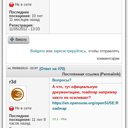
Не в сети
Последнее
посещение:
10 лет
11 месяцев назад
Регистрация:
11/05/2012 - 13:03
Вверху
Войдите
или
зарегистрируйтесь
, чтобы отправлять
комментарии
пт, 09/08/2013 - 22:07
(Ответ на #70)
Постоянная ссылка (Permalink)
Вопросы?
r3d
А что, тут официальную
документацию, roadmap например
никто не осиливает?
https://en.opensuse.org/openSUSE:R
Не в сети
oadmap
Последнее
13.1 - Xfce
посещение:
11 лет 8
часов назад