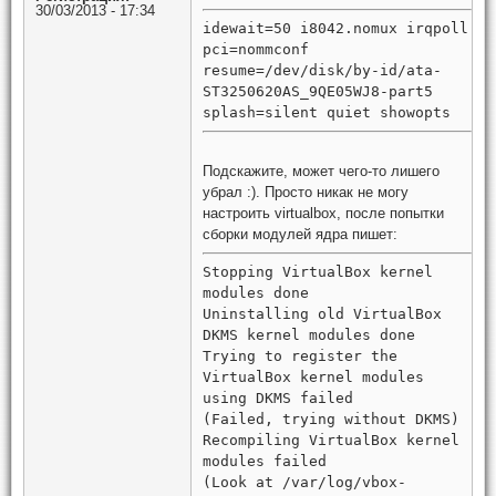
30/03/2013 - 17:34
idewait=50 i8042.nomux irqpoll
pci=nommconf
resume=/dev/disk/by-id/ata-
ST3250620AS_9QE05WJ8-part5
splash=silent quiet showopts
Подскажите, может чего-то лишего
убрал :). Просто никак не могу
настроить virtualbox, после попытки
сборки модулей ядра пишет:
Stopping VirtualBox kernel
modules done
Uninstalling old VirtualBox
DKMS kernel modules done
Trying to register the
VirtualBox kernel modules
using DKMS failed
(Failed, trying without DKMS)
Recompiling VirtualBox kernel
modules failed
(Look at /var/log/vbox-