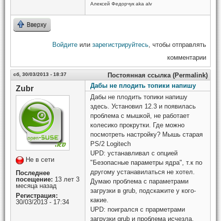
Алексей Федорчук aka alv
Вверху
Войдите
или
зарегистрируйтесь
, чтобы отправлять
комментарии
сб, 30/03/2013 - 18:37
Постоянная ссылка (Permalink)
Дабы не плодить топики напишу
Zubr
Дабы не плодить топики напишу
здесь. Установил 12.3 и появилась
проблема с мышкой, не работает
колесико прокрутки. Где можно
посмотреть настройку? Мышь старая
PS/2 Logitech
UPD: устанавливал с опцией
Не в сети
"Безопасные параметры ядра", т.к по
другому устанавилаться не хотел.
Последнее
посещение:
13 лет 3
Думаю проблема с параметрами
месяца назад
загрузки в grub, подскажите у кого-
Регистрация:
какие.
30/03/2013 - 17:34
UPD: поигрался с прарметрами
загрузки grub и проблема исчезла.