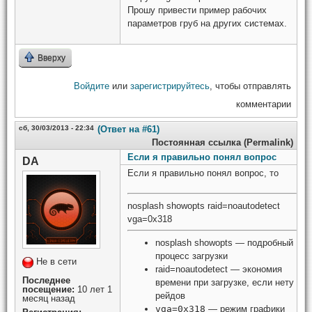
Прошу привести пример рабочих
параметров груб на других системах.
Вверху
Войдите
или
зарегистрируйтесь
, чтобы отправлять
комментарии
сб, 30/03/2013 - 22:34
(Ответ на #61)
Постоянная ссылка (Permalink)
Если я правильно понял вопрос
DA
Если я правильно понял вопрос, то
nosplash showopts raid=noautodetect
vga=0x318
nosplash showopts — подробный
процесс загрузки
Не в сети
raid=noautodetect — экономия
Последнее
времени при загрузке, если нету
посещение:
10 лет 1
рейдов
месяц назад
vga=0x318
— режим графики