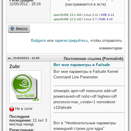
Регистрация:
11/05/2012 - 18:24
(настраивается в ясте)
openSUSE 13.1 x64
| Linux 3.11 |
KDE 4.13
openSUSE 12.3 x32
| Linux 3.7 |
KDE 4.10
Вверху
Войдите
или
зарегистрируйтесь
, чтобы отправлять
комментарии
вс, 31/03/2013 - 12:50
Постоянная ссылка (Permalink)
Вот мои параметры в Failsafe
Zubr
Вот мои параметры в Failsafe Kernel
Command Line Parameter.
showopts apm=off noresume edd=off
powersaved=off nohz=off highres=off
processor.max_cstate=1 nomodeset
x11failsafe
Не в сети
Последнее
посещение:
13 лет 3
Вот в "Необязательные параметры
месяца назад
командной строки для ядра"
Регистрация: