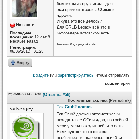
был мультизагрузчиком - для
экспериментаторов с ОСями и
ядрами.
И куда это всё делось?
Не в сети
Для GRUB Legacy всё это в
Последнее
бутлоадере ястовском есть
посещение:
12 лет 8
месяцев назад
Алексей Федорчук aka alv
Регистрация:
09/05/2012 - 01:28
Вверху
Войдите
или
зарегистрируйтесь
, чтобы отправлять
комментарии
вт, 26/03/2013 - 14:58
(Ответ на #58)
Постоянная ссылка (Permalink)
Так Grub2 должен
salsergey
Так Grub2 должен автоматически
находить все ОСи и ядра, по крайней
мере у меня находит всё, что есть.
Если нужно что-то совсем
необычное, то, наверное, придётся