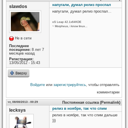
напугали, думал релиз проспал
slawdos
напугали, думал релиз проспал...
oS Leap 42.1x64KDE
~ Morpheus, i know linux...
Не в сети
Последнее
посещение:
8 лет 7
месяцев назад
Регистрация:
13/05/2012 - 15:43
Вверху
Войдите
или
зарегистрируйтесь
, чтобы отправлять
комментарии
чт, 08/08/2013 - 00:29
Постоянная ссылка (Permalink)
релиз в ноябре, так что спим
lecksys
релиз в ноябре, так что спим дальше
)))