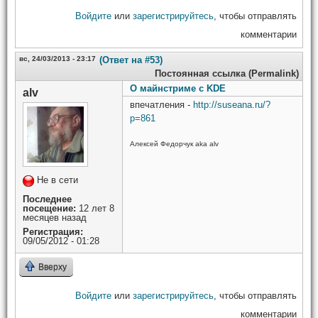
Войдите
или
зарегистрируйтесь
, чтобы отправлять
комментарии
вс, 24/03/2013 - 23:17
(Ответ на #53)
Постоянная ссылка (Permalink)
О майнстриме с KDE
alv
впечатления -
http://suseana.ru/?
p=861
Алексей Федорчук aka alv
Не в сети
Последнее
посещение:
12 лет 8
месяцев назад
Регистрация:
09/05/2012 - 01:28
Вверху
Войдите
или
зарегистрируйтесь
, чтобы отправлять
комментарии