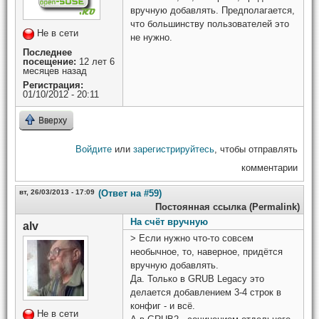
вручную добавлять. Предполагается,
что большинству пользователей это
Не в сети
не нужно.
Последнее
посещение:
12 лет 6
месяцев назад
Регистрация:
01/10/2012 - 20:11
Вверху
Войдите
или
зарегистрируйтесь
, чтобы отправлять
комментарии
вт, 26/03/2013 - 17:09
(Ответ на #59)
Постоянная ссылка (Permalink)
На счёт вручную
alv
> Если нужно что-то совсем
необычное, то, наверное, придётся
вручную добавлять.
Да. Только в GRUB Legacy это
делается добавлением 3-4 строк в
конфиг - и всё.
Не в сети