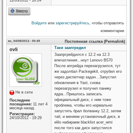
11/05/2012 - 18:24
Вверху
Войдите
или
зарегистрируйтесь
, чтобы отправлять
комментарии
вс, 04/08/2013 - 00:49
Постоянная ссылка (Permalink)
Таки заапгредил
ovli
Заапргрейдился с 12.2 на 12.3
впечатления...ноут Lenovo B570
После апгрейда перезагрузился, тут
же задолбал Packegekit, отрубил его
через диспетчер задач...Запустил
обновления в Yast, снова
перезагрузил и получил панику
Не в сети
ядра...Пришлось записать
официальный диск, с ним тоже
Последнее
посещение:
11 лет 4
проблема, чтобы его нормально
месяца назад
запустить брал болванку 12.2, затем
Регистрация:
таб, и меняем установочный диск, в
24/10/2012 - 19:29
elilo набираем blacklist acer_wmi
после того как диск запустился