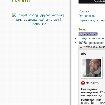
ПАРТНЁРЫ
Ссылки:
Офновость
Страница для загр
Теги:
openSuSe 12.3
Войдите
или
заре
16968 просмотров
вс, 17/03/2013 - 10:5
alv
Не в сети
Последнее
посещение:
12 л
месяцев назад
Регистрация:
09/05/2012 - 01:2