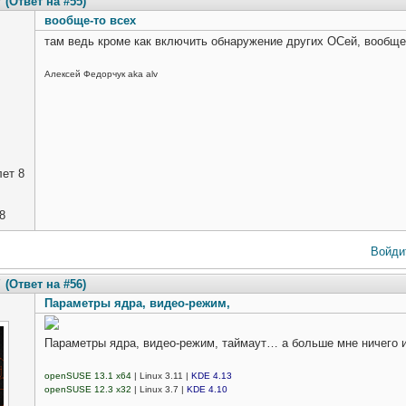
(Ответ на #55)
вообще-то всех
там ведь кроме как включить обнаружение других ОСей, вообще
Алексей Федорчук aka alv
ет 8
8
Войди
7
(Ответ на #56)
Параметры ядра, видео-режим,
Параметры ядра, видео-режим, таймаут… а больше мне ничего и
openSUSE 13.1 x64
| Linux 3.11 |
KDE 4.13
openSUSE 12.3 x32
| Linux 3.7 |
KDE 4.10