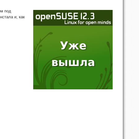
ом под
нстала и, как