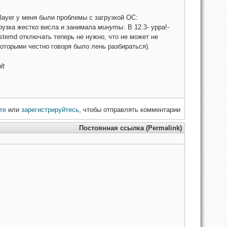
yer у меня были проблемы с загрузкой ОС:
рузка жестко висла и занимала
минуты
. В 12.3- урра!-
stemd отключать теперь не нужно, что не может не
которыми честно говоря было лень разбираться).
lt
те
или
зарегистрируйтесь
, чтобы отправлять комментарии
Постоянная ссылка (Permalink)