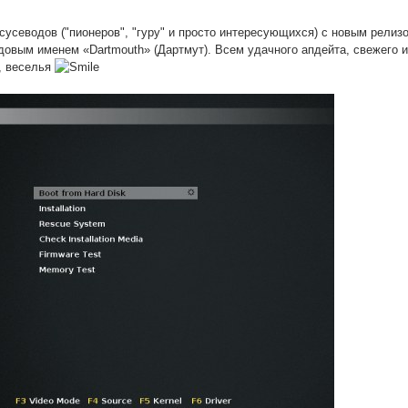
усеводов ("пионеров", "гуру" и просто интересующихся) с новым релиз
довым именем «Dartmouth» (Дартмут). Всем удачного апдейта, свежего и
, веселья