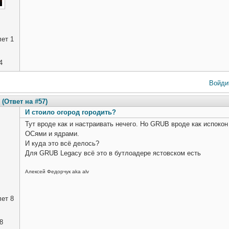
ет 1
4
Войди
(Ответ на #57)
И стоило огород городить?
Тут вроде как и настраивать нечего. Но GRUB вроде как испокон
ОСями и ядрами.
И куда это всё делось?
Для GRUB Legacy всё это в бутлоадере ястовском есть
Алексей Федорчук aka alv
ет 8
8