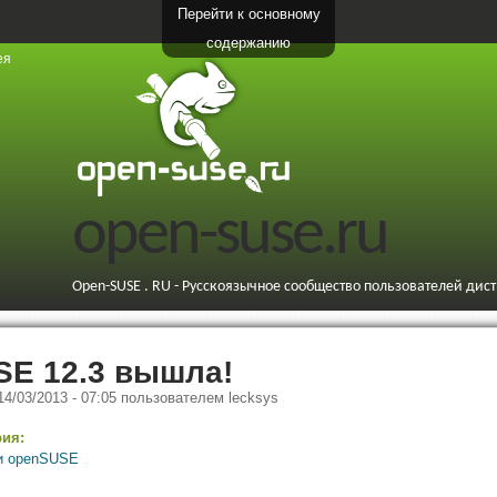
Перейти к основному
содержанию
ея
open-suse.ru
Open-SUSE . RU - Русскоязычное сообщество пользователей дис
SE 12.3 вышла!
 14/03/2013 - 07:05
пользователем
lecksys
рия:
и openSUSE