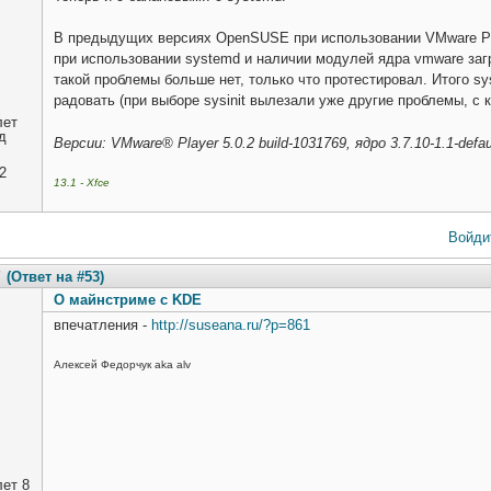
В предыдущих версиях OpenSUSE при использовании VMware Pla
при использовании systemd и наличии модулей ядра vmware заг
такой проблемы больше нет, только что протестировал. Итого sy
радовать (при выборе sysinit вылезали уже другие проблемы, с 
лет
д
Версии: VMware® Player 5.0.2 build-1031769, ядро 3.7.10-1.1-defau
2
13.1 - Xfce
Войди
7
(Ответ на #53)
О майнстриме с KDE
впечатления -
http://suseana.ru/?p=861
Алексей Федорчук aka alv
ет 8