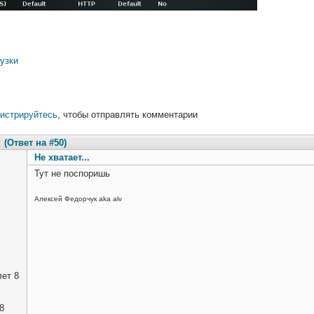
узки
гистрируйтесь
, чтобы отправлять комментарии
9
(Ответ на #50)
Не хватает...
Тут не поспоришь
Алексей Федорчук aka alv
ет 8
8