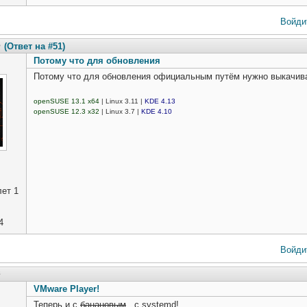
Войди
5
(Ответ на #51)
Потому что для обновления
Потому что для обновления официальным путём нужно выкачиват
openSUSE 13.1 x64
| Linux 3.11 |
KDE 4.13
openSUSE 12.3 x32
| Linux 3.7 |
KDE 4.10
ет 1
4
Войди
8
VMware Player!
Теперь и с
банановым
.. с systemd!