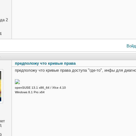
да 2
4
Войд
8
предположу что кривые права
предположу что кривые права доступа "где-то", инфы для диагно
openSUSE 13.1 x86_64 / Xfce 4.10
Windows 8.1 Pro x64
лет
д
9