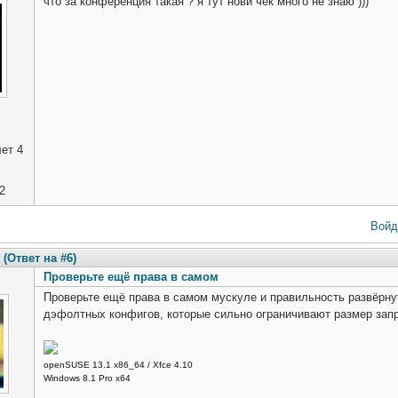
что за конференция такая ? я тут нови чек много не знаю )))
ет 4
2
Войд
(Ответ на #6)
Проверьте ещё права в самом
Проверьте ещё права в самом мускуле и правильность развёрнут
дэфолтных конфигов, которые сильно ограничивают размер зап
openSUSE 13.1 x86_64 / Xfce 4.10
Windows 8.1 Pro x64