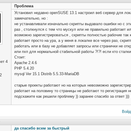
Проблема
Установил недавно openSUSE 13.1 настроил веб сервер для лока
замечательно, но :
не устанавливали изначально скрипты выдавало ошибки но с эти
раз , столкнулся с тем что мускул или не правильно работает и
возможно зарегистрироваться , скрипты полностью рабочие так к
работает просто на ура, а у меня в локалке все через раз, скр
работать или в базу не добавляет запросы или странички не от
или пхп для нормальной стабильной работы ?!?! если кто сталки
Стоит:
ет 4
Apache 2.4.6
PHP 5.4.20
mysql Ver 15.1 Distrib 5.5.33-MariaDB
2
старые проекты работают но на которых невозможно зарегистрир
работает на половину то страницы не работают то регистрация н
подскажите как решили проблему )) заранее спасибо за ответ )))
Войд
0
да спасибо всем за быстрый