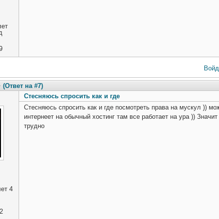
лет
д
9
Войд
4
(Ответ на #7)
Стесняюсь спросить как и где
Стесняюсь спросить как и где посмотреть права на мускул )) мож
интернеет на обычный хостинг там все работает на ура )) Значи
трудно
ет 4
2