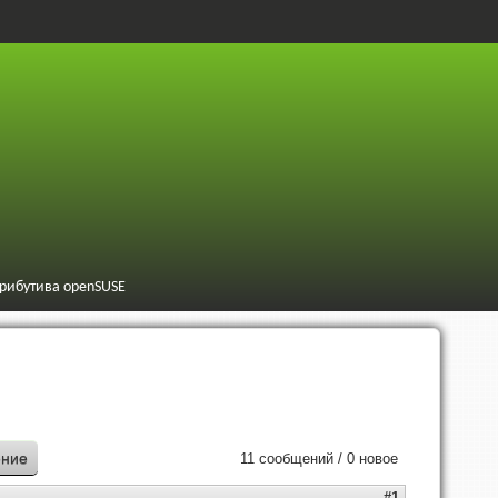
трибутива openSUSE
ение
11 сообщений / 0 новое
#1