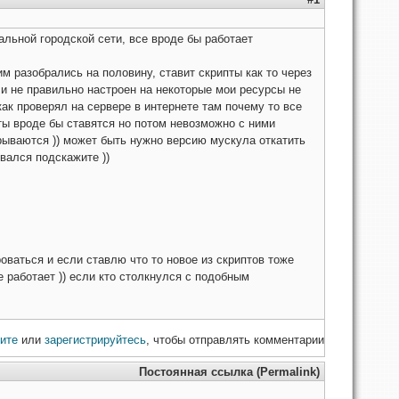
льной городской сети, все вроде бы работает
м разобрались на половину, ставит скрипты как то через
ли не правильно настроен на некоторые мои ресурсы не
ак проверял на сервере в интернете там почему то все
ипты вроде бы ставятся но потом невозможно с ними
крываются )) может быть нужно версию мускула откатить
вался подскажите ))
оваться и если ставлю что то новое из скриптов тоже
е работает )) если кто столкнулся с подобным
ите
или
зарегистрируйтесь
, чтобы отправлять комментарии
Постоянная ссылка (Permalink)