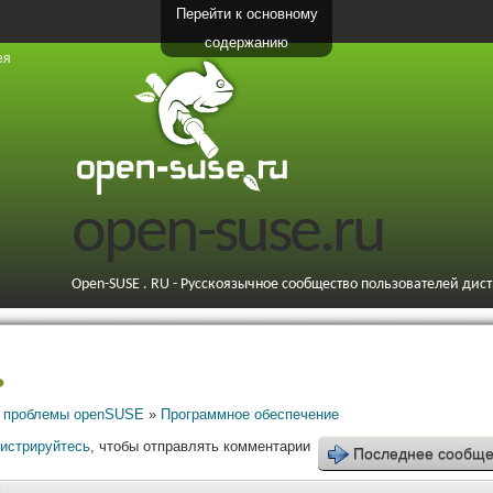
Перейти к основному
содержанию
ея
open-suse.ru
Open-SUSE . RU - Русскоязычное сообщество пользователей дис
ь
 проблемы openSUSE
»
Программное обеспечение
гистрируйтесь
, чтобы отправлять комментарии
Последнее сообщ
7