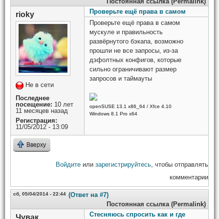
Постоянная ссылка (Permalink)
Проверьте ещё права в самом
rioky
Проверьте ещё права в самом
мускуле и правильность
развёрнутого бэкапа, возможно
прошли не все запросы, из-за
дэфолтных конфигов, которые
сильно ограничивают размер
запросов и таймауты
Не в сети
Последнее
посещение:
10 лет
openSUSE 13.1 x86_64 / Xfce 4.10
11 месяцев назад
Windows 8.1 Pro x64
Регистрация:
11/05/2012 - 13:09
Вверху
Войдите
или
зарегистрируйтесь
, чтобы отправлять
комментарии
сб, 05/04/2014 - 22:44
(Ответ на #7)
Постоянная ссылка (Permalink)
Стесняюсь спросить как и где
Чувак