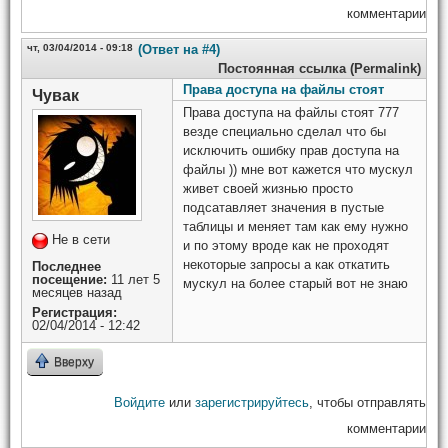
комментарии
чт, 03/04/2014 - 09:18
(Ответ на #4)
Постоянная ссылка (Permalink)
Права доступа на файлы стоят
Чувак
Права доступа на файлы стоят 777
везде специально сделал что бы
исключить ошибку прав доступа на
файлы )) мне вот кажется что мускул
живет своей жизнью просто
подсатавляет значения в пустые
таблицы и меняет там как ему нужно
Не в сети
и по этому вроде как не проходят
некоторые запросы а как откатить
Последнее
посещение:
11 лет 5
мускул на более старый вот не знаю
месяцев назад
Регистрация:
02/04/2014 - 12:42
Вверху
Войдите
или
зарегистрируйтесь
, чтобы отправлять
комментарии