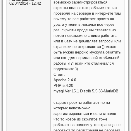
возможно зарегистрироваться ,
02/04/2014 - 12:42
скрипты полностью рабочие так как
проверял на сервере в интернете там
почему то все работает просто на
ура, а у меня в локалке все через
раз, скрипты вроде бы ставятся но
потом невозможно с ними работать
или в базу не добавляет запросы или
странички не открываются )) может
быть нужно версию мускула откатить
или пхп для нормальной стабильной
работы ?!?! если кто сталкивался
подскажите ))
Стоит:
Apache 2.4.6
PHP 5.4.20
mysql Ver 15.1 Distrib 5.5.33-MariaDB
старые проекты работают но на
которых невозможно
зарегистрироваться и если ставлю
что то новое из скриптов тоже
работает на половину то страницы не
работают то регистрация не работает