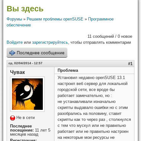
Вы здесь
Форумы
»
Решаем проблемы openSUSE
»
Программное
обеспечение
11 сообщений / 0 новое
Войдите
или
зарегистрируйтесь
, чтобы отправлять комментарии
Последнее сообщение
ср, 02/04/2014 - 12:57
#1
Проблема
Чувак
Установил недавно openSUSE 13.1
настроил веб сервер для локальной
городской сети, все вроде бы
работает замечательно, но :
не устанавливали изначально
скрипты выдавало ошибки но с этим
разобрались на половину, ставит
Не в сети
скрипты как то через раз , столкнулся
с тем что мускул или не правильно
Последнее
посещение:
11 лет 5
работает или не правильно настроен
месяцев назад
на некоторые мои ресурсы не
Регистрация: