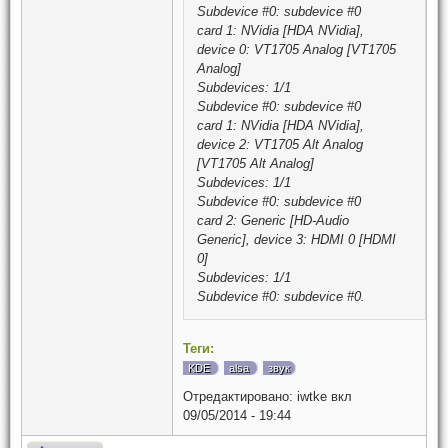
Subdevice #0: subdevice #0
card 1: NVidia [HDA NVidia],
device 0: VT1705 Analog [VT1705
Analog]
Subdevices: 1/1
Subdevice #0: subdevice #0
card 1: NVidia [HDA NVidia],
device 2: VT1705 Alt Analog
[VT1705 Alt Analog]
Subdevices: 1/1
Subdevice #0: subdevice #0
card 2: Generic [HD-Audio
Generic], device 3: HDMI 0 [HDMI
0]
Subdevices: 1/1
Subdevice #0: subdevice #0.
Теги:
KDE
alsa
звук
Отредактировано:
iwtke
вкл
09/05/2014 - 19:44