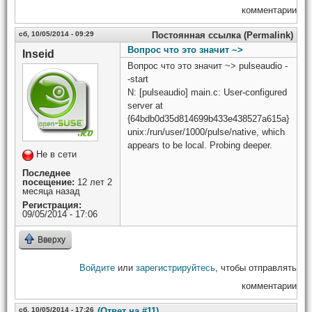
комментарии
сб, 10/05/2014 - 09:29
Постоянная ссылка (Permalink)
Вопрос что это значит ~>
Inseid
Вопрос что это значит ~> pulseaudio -
-start
N: [pulseaudio] main.c: User-configured
server at
{64bdb0d35d814699b433e438527a615a}
unix:/run/user/1000/pulse/native, which
appears to be local. Probing deeper.
Не в сети
Последнее
посещение:
12 лет 2
месяца назад
Регистрация:
09/05/2014 - 17:06
Вверху
Войдите
или
зарегистрируйтесь
, чтобы отправлять
комментарии
сб, 10/05/2014 - 17:26
(Ответ на #11)