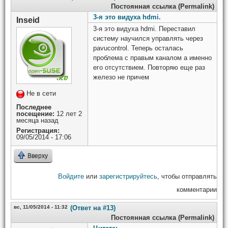
Постоянная ссылка (Permalink)
3-я это видуха hdmi.
Inseid
3-я это видуха hdmi. Переставил
систему научился управлять через
pavucontrol. Теперь осталась
проблема с правым каналом а именно
его отсутствием. Повторяю еще раз
железо не причем
Не в сети
Последнее
посещение:
12 лет 2
месяца назад
Регистрация:
09/05/2014 - 17:06
Вверху
Войдите
или
зарегистрируйтесь
, чтобы отправлять
комментарии
вс, 11/05/2014 - 11:32
(Ответ на #13)
Постоянная ссылка (Permalink)