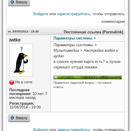
Вверху
Войдите
или
зарегистрируйтесь
, чтобы отправлять
комментарии
пт, 09/05/2014 - 19:46
Постоянная ссылка (Permalink)
Параметры системы >
iwtke
Параметры системы >
Мультимедиа > Настройка видео и
аудио
в списке нужная карта есть? а лучше
скриншот оттуда покажи.
Не в сети
Правильно заданный вопрос – половина
ответа.
Последнее
посещение:
10 лет 7
месяцев назад
Регистрация:
11/04/2014 - 19:09
Вверху
Войдите
или
зарегистрируйтесь
, чтобы отправлять