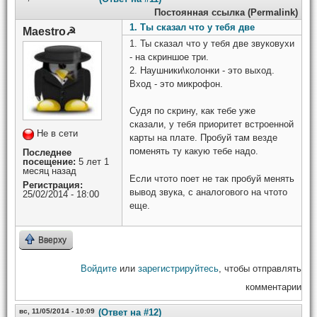
Постоянная ссылка (Permalink)
1. Ты сказал что у тебя две
Maestro☭
1. Ты сказал что у тебя две звуковухи
- на скриншое три.
2. Наушники\колонки - это выход.
Вход - это микрофон.
Судя по скрину, как тебе уже
сказали, у тебя приоритет встроенной
Не в сети
карты на плате. Пробуй там везде
поменять ту какую тебе надо.
Последнее
посещение:
5 лет 1
месяц назад
Если чтото поет не так пробуй менять
Регистрация:
вывод звука, с аналогового на чтото
25/02/2014 - 18:00
еще.
Вверху
Войдите
или
зарегистрируйтесь
, чтобы отправлять
комментарии
вс, 11/05/2014 - 10:09
(Ответ на #12)