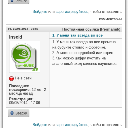
Войдите
или
зарегистрируйтесь
, чтобы отправлять
комментарии
сб, 10/05/2014 - 08:56
Постоянная ссылка (Permalink)
1. У меня так всегда во все
Inseid
1. У меня так всегда во все времена
на бубунте стояло и форточке.
2. А можно поподробней или скрин.
3.Как можно цифру пустить на
аналоговый вход колонок наушников
Не в сети
Последнее
посещение:
12 лет 2
месяца назад
Регистрация:
09/05/2014 - 17:06
Вверху
Войдите
или
зарегистрируйтесь
, чтобы отправлять