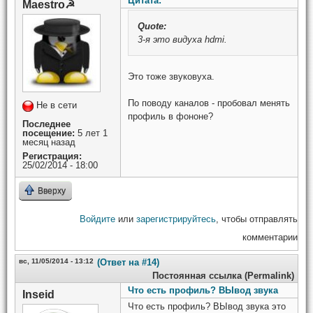
Цитата:
Maestro☭
Quote:
3-я это видуха hdmi.
Это тоже звуковуха.
По поводу каналов - пробовал менять
Не в сети
профиль в фононе?
Последнее
посещение:
5 лет 1
месяц назад
Регистрация:
25/02/2014 - 18:00
Вверху
Войдите
или
зарегистрируйтесь
, чтобы отправлять
комментарии
вс, 11/05/2014 - 13:12
(Ответ на #14)
Постоянная ссылка (Permalink)
Что есть профиль? ВЫвод звука
Inseid
Что есть профиль? ВЫвод звука это