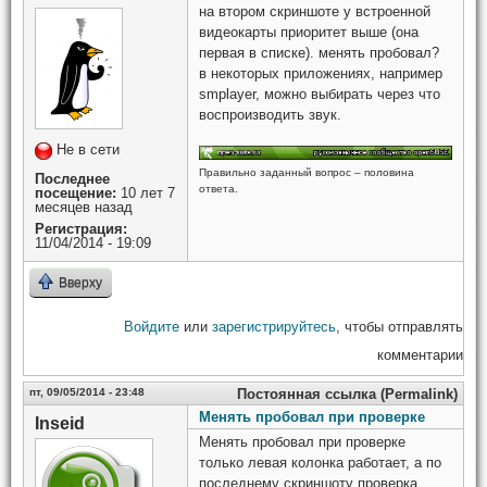
на втором скриншоте у встроенной
видеокарты приоритет выше (она
первая в списке). менять пробовал?
в некоторых приложениях, например
smplayer, можно выбирать через что
воспроизводить звук.
Не в сети
Правильно заданный вопрос – половина
Последнее
ответа.
посещение:
10 лет 7
месяцев назад
Регистрация:
11/04/2014 - 19:09
Вверху
Войдите
или
зарегистрируйтесь
, чтобы отправлять
комментарии
пт, 09/05/2014 - 23:48
Постоянная ссылка (Permalink)
Менять пробовал при проверке
Inseid
Менять пробовал при проверке
только левая колонка работает, а по
последнему скриншоту проверка