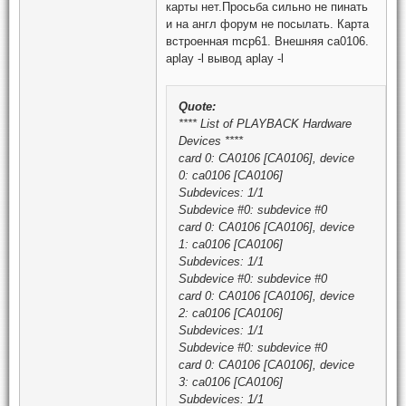
карты нет.Просьба сильно не пинать
и на англ форум не посылать. Карта
встроенная mcp61. Внешняя ca0106.
aplay -l вывод aplay -l
Quote:
**** List of PLAYBACK Hardware
Devices ****
card 0: CA0106 [CA0106], device
0: ca0106 [CA0106]
Subdevices: 1/1
Subdevice #0: subdevice #0
card 0: CA0106 [CA0106], device
1: ca0106 [CA0106]
Subdevices: 1/1
Subdevice #0: subdevice #0
card 0: CA0106 [CA0106], device
2: ca0106 [CA0106]
Subdevices: 1/1
Subdevice #0: subdevice #0
card 0: CA0106 [CA0106], device
3: ca0106 [CA0106]
Subdevices: 1/1