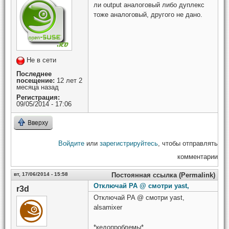
ли output аналоговый либо дуплекс
тоже аналоговый, другого не дано.
Не в сети
Последнее
посещение:
12 лет 2
месяца назад
Регистрация:
09/05/2014 - 17:06
Вверху
Войдите
или
зарегистрируйтесь
, чтобы отправлять
комментарии
вт, 17/06/2014 - 15:58
Постоянная ссылка (Permalink)
Отключай PA @ смотри yast,
r3d
Отключай PA @ смотри yast,
alsamixer
*кедопроблемы*