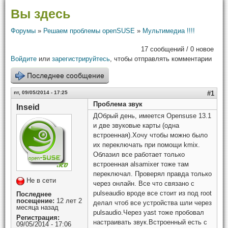
Вы здесь
Форумы
»
Решаем проблемы openSUSE
»
Мультимедиа !!!!
17 сообщений / 0 новое
Войдите
или
зарегистрируйтесь
, чтобы отправлять комментарии
Последнее сообщение
пт, 09/05/2014 - 17:25
#1
Проблема звук
Inseid
ДОбрый день, имеется Opensuse 13.1
и две звуковые карты (одна
встроенная).Хочу чтобы можно было
их переключать при помощи kmix.
Облазил все работает только
встроенная alsamixer тоже там
переключал. Проверял правда только
Не в сети
через онлайн. Все что связано с
pulseaudio вроде все стоит из под root
Последнее
посещение:
12 лет 2
делал чтоб все устройства шли через
месяца назад
pulsaudio.Через yast тоже пробовал
Регистрация:
настраивать звук.Встроенный есть с
09/05/2014 - 17:06