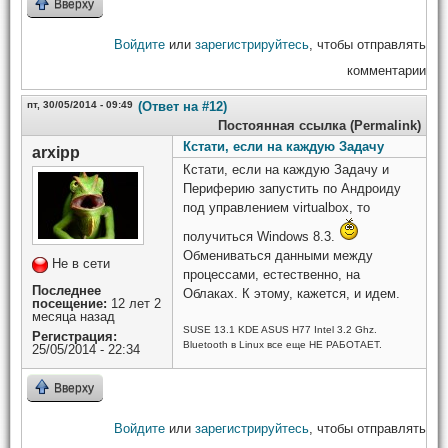
Вверху
Войдите
или
зарегистрируйтесь
, чтобы отправлять
комментарии
пт, 30/05/2014 - 09:49
(Ответ на #12)
Постоянная ссылка (Permalink)
Кстати, если на каждую Задачу
arxipp
Кстати, если на каждую Задачу и
Периферию запустить по Андроиду
под управлением virtualbox, то
получиться Windows 8.3.
Обмениваться данными между
Не в сети
процессами, естественно, на
Последнее
Облаках. К этому, кажется, и идем.
посещение:
12 лет 2
месяца назад
SUSE 13.1 KDE ASUS H77 Intel 3.2 Ghz.
Регистрация:
Bluetooth в Linux все еще НЕ РАБОТАЕТ.
25/05/2014 - 22:34
Вверху
Войдите
или
зарегистрируйтесь
, чтобы отправлять