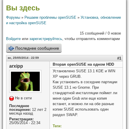
Вы здесь
Форумы
»
Решаем проблемы openSUSE
»
Установка, обновление
и настройка openSUSE
15 сообщений / 0 новое
Войдите
или
зарегистрируйтесь
, чтобы отправлять комментарии
Последнее сообщение
вс, 25/05/2014 - 22:59
#1
Вторая openSUSE на одном HDD
arxipp
Установлено SUSE 13.1 KDE и WIN
XP через GRUB.
Как установить в соседние партиции
SUSE 13.1 но Gnome. При
стандартной инсталляции поймет ли
Не в сети
меня один Grub или еще копия
встанет, и можно ли на обе разные
Последнее
копии SUSE использовать один
посещение:
12 лет 2
месяца назад
раздел SWAP.
Регистрация:
25/05/2014 - 22:34
Теги: