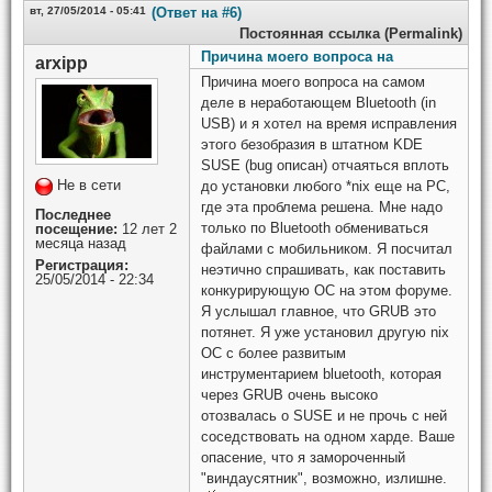
вт, 27/05/2014 - 05:41
(Ответ на #6)
Постоянная ссылка (Permalink)
Причина моего вопроса на
arxipp
Причина моего вопроса на самом
деле в неработающем Bluetooth (in
USB) и я хотел на время исправления
этого безобразия в штатном KDE
SUSE (bug описан) отчаяться вплоть
Не в сети
до установки любого *nix еще на PC,
где эта проблема решена. Мне надо
Последнее
только по Bluetooth обмениваться
посещение:
12 лет 2
месяца назад
файлами с мобильником. Я посчитал
Регистрация:
неэтично спрашивать, как поставить
25/05/2014 - 22:34
конкурирующую ОС на этом форуме.
Я услышал главное, что GRUB это
потянет. Я уже установил другую nix
OC с более развитым
инструментарием bluetooth, которая
через GRUB очень высоко
отозвалась о SUSE и не прочь с ней
соседствовать на одном харде. Ваше
опасение, что я замороченный
"виндаусятник", возможно, излишне.