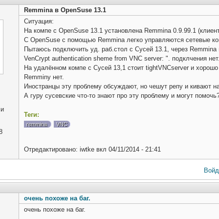
Remmina в OpenSuse 13.1
Ситуация:
На компе с OpenSuse 13.1 установлена Remmina 0.9.99.1 (клие
С OpenSuse с помощью Remmina легко управляются сетевые ко
Пытаюсь подключить уд. раб.стол с Сусей 13.1, через Remmina
VenCrypt authentication sheme from VNC server: ". подклчения нет
На удалённом компе с Сусей 13,1 стоит tightVNCserver и хорошо
Remminу нет.
Иностранцы эту проблему обсуждают, но чешут репу и кивают на ра
А гуру сусевские что-то знают про эту проблему и могут помочь
ли
Теги:
remmina
VNC
8
Отредактировано:
iwtke
вкл
04/11/2014 - 21:41
Войд
очень похоже на баг.
очень похоже на баг.