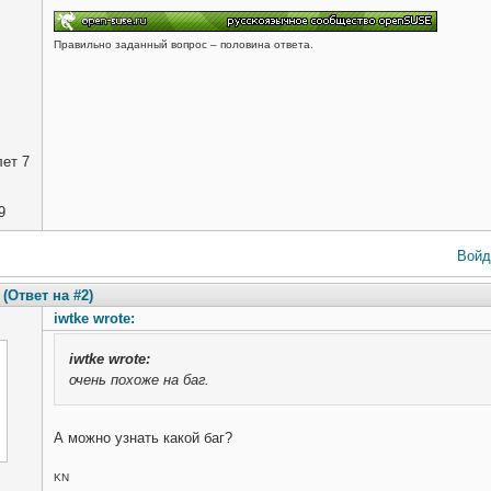
Правильно заданный вопрос – половина ответа.
ет 7
9
Войд
(Ответ на #2)
iwtke wrote:
iwtke
wrote:
очень похоже на баг.
А можно узнать какой баг?
KN