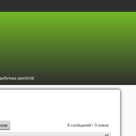
трибутива openSUSE
ение
8 сообщений / 0 новое
#1