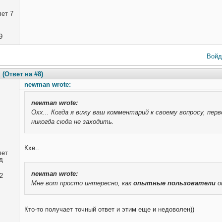
ет 7
9
Войд
(Ответ на #8)
newman wrote:
newman
wrote:
Охх... Когда я вижу ваш комментарий к своему вопросу, пер
никогда сюда не заходить.
Кхе..
лет
д
newman
wrote:
2
Мне вот просто интересно, как
опытные пользователи
о
Кто-то получает точный ответ и этим еще и недоволен))