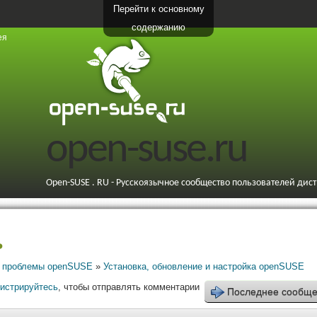
Перейти к основному
содержанию
ея
open-suse.ru
Open-SUSE . RU - Русскоязычное сообщество пользователей дис
ь
 проблемы openSUSE
»
Установка, обновление и настройка openSUSE
гистрируйтесь
, чтобы отправлять комментарии
Последнее сообщ