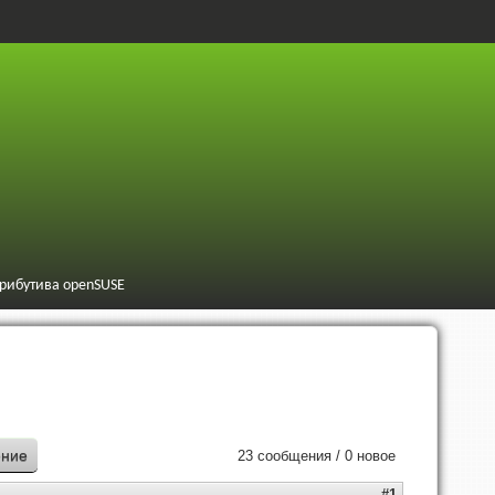
трибутива openSUSE
ение
23 сообщения / 0 новое
#1