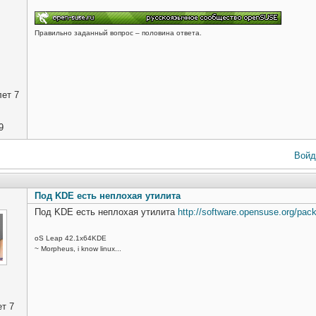
Правильно заданный вопрос – половина ответа.
ет 7
9
Войд
Под KDE есть неплохая утилита
Под KDE есть неплохая утилита
http://software.opensuse.org/pa
oS Leap 42.1x64KDE
~ Morpheus, i know linux...
т 7