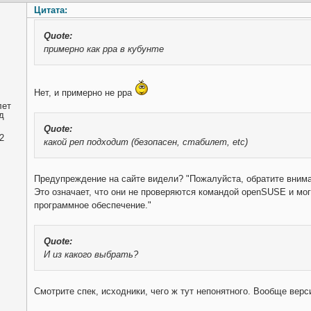
Цитата:
Quote:
примерно как ppa в кубунте
Нет, и примерно не ppa
лет
д
Quote:
2
какой реп подходит (безопасен, стабилет, etc)
Предупреждение на сайте видели? "Пожалуйста, обратите внима
Это означает, что они не проверяются командой openSUSE и мо
программное обеспечение."
Quote:
И из какого выбрать?
Смотрите спек, исходники, чего ж тут непонятного. Вообще вер