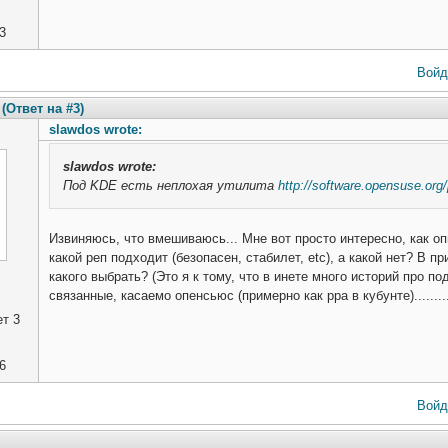
3
Войд
(Ответ на #3)
slawdos wrote:
slawdos
wrote:
Под KDE есть неплохая утилита
http://software.opensuse.or
Извиняюсь, что вмешиваюсь... Мне вот просто интересно, как 
какой реп подходит (безопасен, стабилет, etc), а какой нет? В 
какого выбрать? (Это я к тому, что в инете много историй про 
связанные, касаемо опенсьюс (примерно как ppa в кубунте)..........
т 3
6
Войд