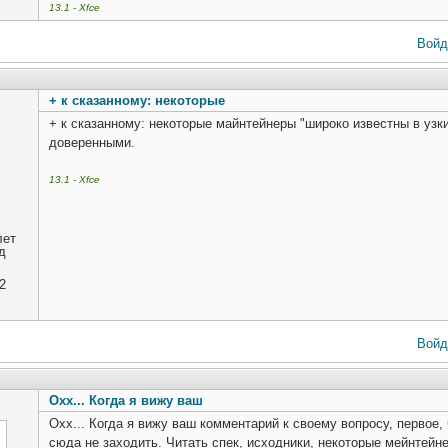
13.1 - Xfce
Войд
+ к сказанному: некоторые
+ к сказанному: некоторые майнтейнеры "широко известны в узки
доверенными.
13.1 - Xfce
лет
д
2
Войд
Охх... Когда я вижу ваш
Охх... Когда я вижу ваш комментарий к своему вопросу, первое, 
сюда не заходить. Читать спек, исходники, некоторые мейнтейнеры и