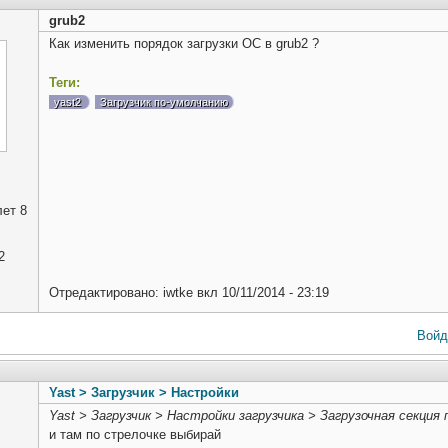
grub2
Как изменить порядок загрузки ОС в grub2 ?
Теги:
yast2
Загрузчик по-умолчанию
ет 8
2
Отредактировано:
iwtke
вкл
10/11/2014 - 23:19
Войд
Yast > Загрузчик > Настройки
Yast > Загрузчик > Настройки загрузчика > Загрузочная секция
и там по стрелочке выбирай