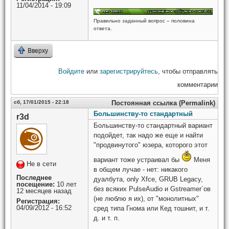
11/04/2014 - 19:09
Правильно заданный вопрос – половина
ответа.
Вверху
Войдите
или
зарегистрируйтесь
, чтобы отправлять
комментарии
сб, 17/01/2015 - 22:18
Постоянная ссылка (Permalink)
Большинству-то стандартный
r3d
Большинству-то стандартный вариант
подойдет, так надо же еще и найти
"продвинутого" юзера, которого этот
вариант тоже устраивал бы
Меня
Не в сети
в общем лучае - нет: никакого
Последнее
дуалбута, only Xfce, GRUB Legacy,
посещение:
10 лет
без всяких PulseAudio и Gstreamer`ов
12 месяцев назад
(не люблю я их), от "монолитных"
Регистрация:
04/09/2012 - 16:52
сред типа Гнома или Кед тошнит, и т.
д. и т. п.