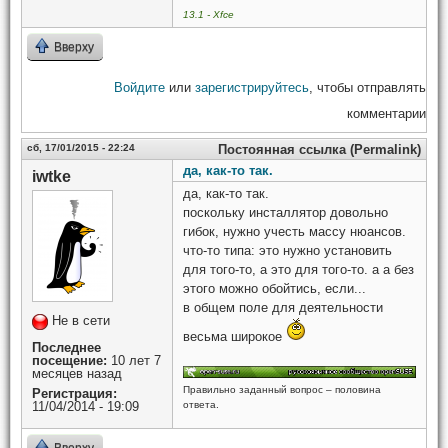
13.1 - Xfce
Вверху
Войдите
или
зарегистрируйтесь
, чтобы отправлять
комментарии
сб, 17/01/2015 - 22:24
Постоянная ссылка (Permalink)
да, как-то так.
iwtke
да, как-то так.
поскольку инсталлятор довольно
гибок, нужно учесть массу нюансов.
что-то типа: это нужно установить
для того-то, а это для того-то. а а без
этого можно обойтись, если...
в общем поле для деятельности
Не в сети
весьма широкое
Последнее
посещение:
10 лет 7
месяцев назад
Правильно заданный вопрос – половина
Регистрация:
11/04/2014 - 19:09
ответа.
Вверху