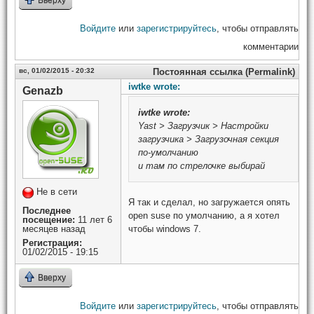
Войдите
или
зарегистрируйтесь
, чтобы отправлять
комментарии
вс, 01/02/2015 - 20:32
Постоянная ссылка (Permalink)
iwtke wrote:
Genazb
iwtke
wrote:
Yast > Загрузчик > Настройки
загрузчика > Загрузочная секция
по-умолчанию
и там по стрелочке выбирай
Не в сети
Я так и сделал, но загружается опять
Последнее
open suse по умолчанию, а я хотел
посещение:
11 лет 6
месяцев назад
чтобы windows 7.
Регистрация:
01/02/2015 - 19:15
Вверху
Войдите
или
зарегистрируйтесь
, чтобы отправлять