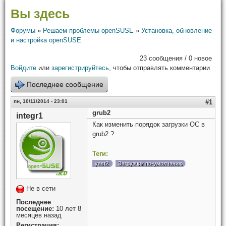
Вы здесь
Форумы
»
Решаем проблемы openSUSE
»
Установка, обновление
и настройка openSUSE
23 сообщения / 0 новое
Войдите
или
зарегистрируйтесь
, чтобы отправлять комментарии
Последнее сообщение
пн, 10/11/2014 - 23:01
#1
grub2
integr1
Как изменить порядок загрузки ОС в
grub2 ?
Теги:
yast2
Загрузчик по-умолчанию
Не в сети
Последнее
посещение:
10 лет 8
месяцев назад
Регистрация: