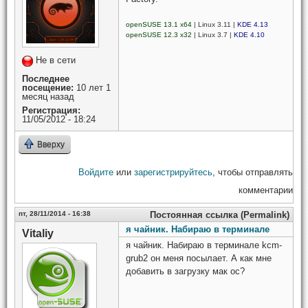
openSUSE 13.1 x64
| Linux 3.11 |
KDE 4.13
openSUSE 12.3 x32
| Linux 3.7 |
KDE 4.10
Не в сети
Последнее
посещение:
10 лет 1
месяц назад
Регистрация:
11/05/2012 - 18:24
Вверху
Войдите
или
зарегистрируйтесь
, чтобы отправлять
комментарии
пт, 28/11/2014 - 16:38
Постоянная ссылка (Permalink)
я чайник. Набираю в терминале
Vitaliy
я чайник. Набираю в терминале kcm-
grub2 он меня посылает. А как мне
добавить в загрузку мак ос?