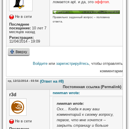
ломается apt. и да, это
оффтоп
.
Не в сети
Правильно заданный вопрос – половина
ответа.
Последнее
посещение:
10 лет 7
месяцев назад
Регистрация:
11/04/2014 - 19:09
Вверху
Войдите
или
зарегистрируйтесь
, чтобы отправлять
комментарии
ср, 12/11/2014 - 03:54
(Ответ на #8)
Постоянная ссылка (Permalink)
newman wrote:
r3d
newman
wrote:
Охх... Когда я вижу ваш
комментарий к своему вопросу,
первое, что мне хочется --
Не в сети
закрыть страницу и больше
Последнее