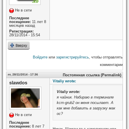
Не в сети
Последнее
посещение:
11 лет 8
месяцев назад
Регистрация:
28/11/2014 - 15:54
Вверху
Войдите
или
зарегистрируйтесь
, чтобы отправлять
комментарии
пт, 28/11/2014 - 17:36
Постоянная ссылка (Permalink)
Vitaliy wrote:
slawdos
Vitaliy
wrote:
я чайник. Набираю в терминале
kcm-grub2 он меня посылает. А
как мне добавить в загрузку мак
ос?
Не в сети
Последнее
посещение:
8 лет 7
Никак. Шаманьте с хамелионом или