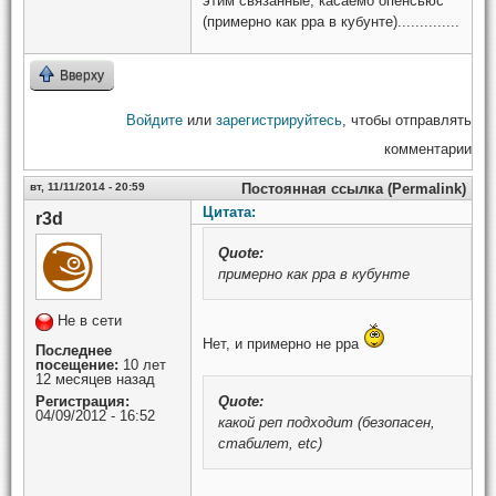
этим связанные, касаемо опенсьюс
(примерно как ppa в кубунте)..............
Вверху
Войдите
или
зарегистрируйтесь
, чтобы отправлять
комментарии
вт, 11/11/2014 - 20:59
Постоянная ссылка (Permalink)
Цитата:
r3d
Quote:
примерно как ppa в кубунте
Не в сети
Нет, и примерно не ppa
Последнее
посещение:
10 лет
12 месяцев назад
Регистрация:
Quote:
04/09/2012 - 16:52
какой реп подходит (безопасен,
стабилет, etc)