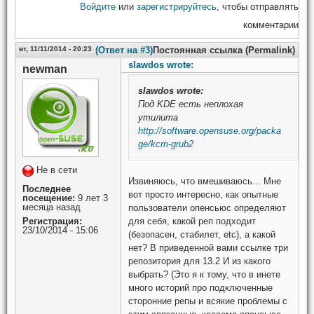
Войдите
или
зарегистрируйтесь
, чтобы отправлять
комментарии
вт, 11/11/2014 - 20:23
(Ответ на #3)
Постоянная ссылка (Permalink)
slawdos wrote:
newman
slawdos
wrote:
Под KDE есть неплохая
утилита
http://software.opensuse.org/packa
ge/kcm-grub2
Не в сети
Извиняюсь, что вмешиваюсь... Мне
Последнее
вот просто интересно, как опытные
посещение:
9 лет 3
месяца назад
пользователи опенсьюс определяют
для себя, какой реп подходит
Регистрация:
23/10/2014 - 15:06
(безопасен, стабилет, etc), а какой
нет? В приведенной вами ссылке три
репозитория для 13.2 И из какого
выбрать? (Это я к тому, что в инете
много историй про подключенные
сторонние репы и всякие проблемы с