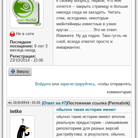
к своему вопросу, первое, что мне
хочется -- закрыть страницу и больше
никогда сюда не заходить. Читать
спек, исходники, некоторые
мейнтейнеры известные в узких
кругах................... Это не ответ.
Не в сети
Извините. Ну да ладно. Таки гугль не
сноб, всегда ответит просто и
Последнее
посещение:
9 лет 3
инвариантно.
месяца назад
Регистрация:
23/10/2014 - 15:06
Вверху
Войдите
или
зарегистрируйтесь
, чтобы отправлять
комментарии
вт, 11/11/2014 - 21:31
(Ответ на #7)
Постоянная ссылка (Permalink)
обычно такие истории имеют
iwtke
обычно такие истории имеют вполне
реальную предысторию - смешивание
репозоториев для разных версий
дистрибутива. в результате, обычно,