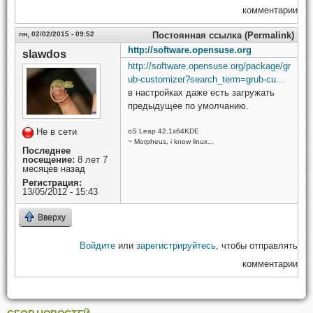
комментарии
пн, 02/02/2015 - 09:52
Постоянная ссылка (Permalink)
http://software.opensuse.org
slawdos
http://software.opensuse.org/package/gr
ub-customizer?search_term=grub-cu...
в настройках даже есть загружать
предыдущее по умолчанию.
Не в сети
oS Leap 42.1x64KDE
~ Morpheus, i know linux...
Последнее
посещение:
8 лет 7
месяцев назад
Регистрация:
13/05/2012 - 15:43
Вверху
Войдите
или
зарегистрируйтесь
, чтобы отправлять
комментарии