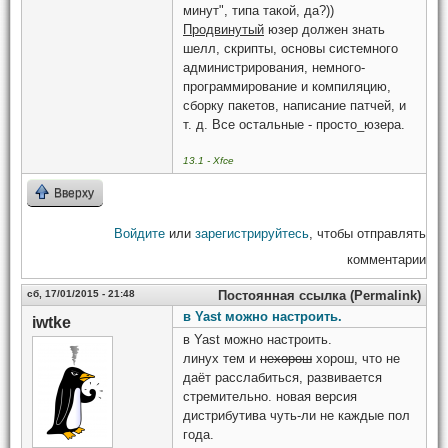
минут", типа такой, да?))
Продвинутый
юзер должен знать
шелл, скрипты, основы системного
администрирования, немного-
программирование и компиляцию,
сборку пакетов, написание патчей, и
т. д. Все остальные - просто_юзера.
13.1 - Xfce
Вверху
Войдите
или
зарегистрируйтесь
, чтобы отправлять
комментарии
сб, 17/01/2015 - 21:48
Постоянная ссылка (Permalink)
в Yast можно настроить.
iwtke
в Yast можно настроить.
линух тем и
нехорош
хорош, что не
даёт расслабиться, развивается
стремительно. новая версия
дистрибутива чуть-ли не каждые пол
года.