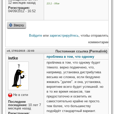
12 месяцев назад
13.1 - Xfce
Регистрация:
04/09/2012 - 16:52
Вверху
Войдите
или
зарегистрируйтесь
, чтобы отправлять
комментарии
сб, 17/01/2015 - 22:03
Постоянная ссылка (Permalink)
проблема в том, что одному
iwtke
проблема в том, что одному будет
тяжело. верно подмечено, что,
например, установка дистрибутива
весьма не сложна, если бездумно
жмакать "далее". и она, установка,
вероятнее всего будет успешной. но
в то же время нюансов, там
Не в сети
предостаточно и осветить их
самостоятельно крайне не просто.
Последнее
посещение:
10 лет 7
тем более, что большинству
месяцев назад
подойдёт стандартный вариант.
Регистрация: