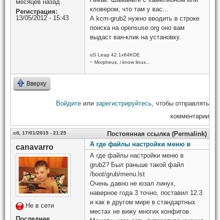
месяцев назад
кловером, что там у вас...
Регистрация:
13/05/2012 - 15:43
А kcm-grub2 нужно вводить в строке
поиска на opensuse.org оно вам
выдаст ван-клик на установку.
oS Leap 42.1x64KDE
~ Morpheus, i know linux...
Вверху
Войдите
или
зарегистрируйтесь
, чтобы отправлять
комментарии
сб, 17/01/2015 - 21:25
Постоянная ссылка (Permalink)
А где файлы настройки меню в
canavarro
А где файлы настройки меню в
grub2? Был раньше такой файл
/boot/grub/menu.lst
Очень давно не юзал линух,
наверное года 3 точно, поставил 12.3
и как в другом мире в стандартных
Не в сети
местах не вижу многих конфигов.
Последнее