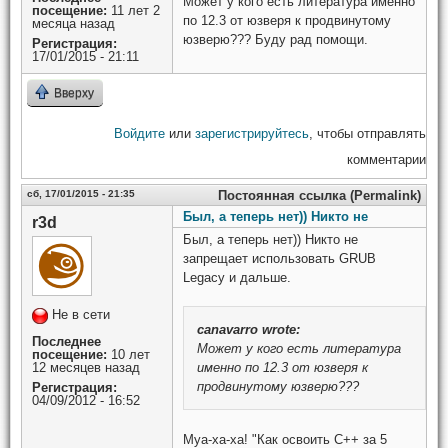
Может у кого есть литература именно
посещение:
11 лет 2
по 12.3 от юзверя к продвинутому
месяца назад
юзверю??? Буду рад помощи.
Регистрация:
17/01/2015 - 21:11
Вверху
Войдите
или
зарегистрируйтесь
, чтобы отправлять
комментарии
сб, 17/01/2015 - 21:35
Постоянная ссылка (Permalink)
Был, а теперь нет)) Никто не
r3d
Был, а теперь нет)) Никто не
запрещает использовать GRUB
Legacy и дальше.
Не в сети
canavarro
wrote:
Последнее
Может у кого есть литература
посещение:
10 лет
12 месяцев назад
именно по 12.3 от юзверя к
продвинутому юзверю???
Регистрация:
04/09/2012 - 16:52
Муа-ха-ха! "Как освоить C++ за 5