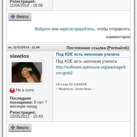
Регистрация:
11/04/2014 - 19:09
Вверху
Войдите
или
зарегистрируйтесь
, чтобы отправлять
комментарии
вт, 11/11/2014 - 11:48
Постоянная ссылка (Permalink)
Под KDE есть неплохая утилита
slawdos
Под KDE есть неплохая утилита
http://software.opensuse.org/package/k
cm-grub2
oS Leap 42.1x64KDE
~ Morpheus, i know linux...
Не в сети
Последнее
посещение:
8 лет 7
месяцев назад
Регистрация:
13/05/2012 - 15:43
Вверху