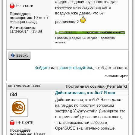
а идея создания
руководства для
Не в сети
новичков
литературы витает в
воздухе уже давно. кто бы
Последнее
посещение:
10 лет 7
месяцев назад
реализовал?
Регистрация:
11/04/2014 - 19:09
Правильно заданный вопрос – половина
ответа.
Вверху
Войдите
или
зарегистрируйтесь
, чтобы отправлять
комментарии
сб, 17/01/2015 - 21:56
Постоянная ссылка (Permalink)
Действительно, кто бы? Я вон
r3d
Действительно, кто бы? Я вон даже
на гайдах по простым вопросам
застрял)) Убунту-стайл ("наберите это
в терминале") у нас не прокатывает,
Не в сети
т. к. возможностей выбора в
OpenSUSE значительно больше.
Последнее
посещение:
10 лет