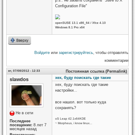
p.s.: не забыть сохранить "Save to X
Configuration File"
openSUSE 13.1 x86_64 / Xfce 4.10
Windows 8.1 Pro x64
Вверху
Войдите
или
зарегистрируйтесь
, чтобы отправлять
комментарии
вт, 07/08/2012 - 12:33
Постоянная ссылка (Permalink)
хех, буду поискать где такие
slawdos
хех, буду поискать где такие
настройки...
все нашол. вот только куда
сохранять?
Не в сети
oS Leap 42.1x64KDE
Последнее
~ Morpheus, i know linux...
посещение:
8 лет 7
месяцев назад
Регистрация: