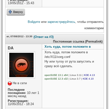
13/05/2012 - 15:43
Вверху
Войдите
или
зарегистрируйтесь
, чтобы отправлять
комментарии
вт, 07/08/2012 - 13:30
(Ответ на #3)
Постоянная ссылка (Permalink)
Хоть куда, потом положите в
DA
Хоть куда, потом положите в
/etc/X11/xorg.conf
Ну или тулзу от рута запустить и
сразу всё сделать.
openSUSE 13.1 x64
| Linux 3.11 |
KDE 4.13
openSUSE 12.3 x32
| Linux 3.7 |
KDE 4.10
Не в сети
Последнее
посещение:
10 лет 1
месяц назад
Регистрация:
11/05/2012 - 18:24