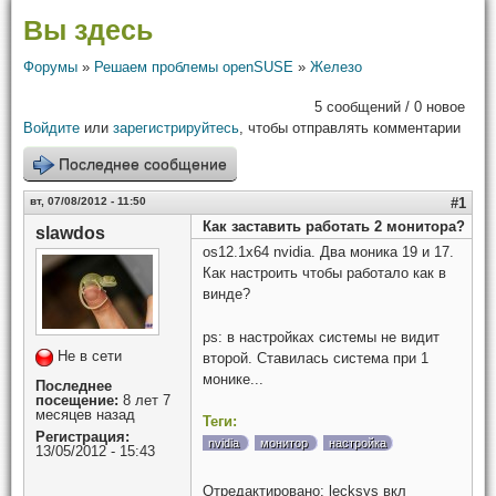
Вы здесь
Форумы
»
Решаем проблемы openSUSE
»
Железо
5 сообщений / 0 новое
Войдите
или
зарегистрируйтесь
, чтобы отправлять комментарии
Последнее сообщение
вт, 07/08/2012 - 11:50
#1
Как заставить работать 2 монитора?
slawdos
os12.1x64 nvidia. Два моника 19 и 17.
Как настроить чтобы работало как в
винде?
ps: в настройках системы не видит
Не в сети
второй. Ставилась система при 1
монике...
Последнее
посещение:
8 лет 7
месяцев назад
Теги:
Регистрация:
nvidia
монитор
настройка
13/05/2012 - 15:43
Отредактировано:
lecksys
вкл