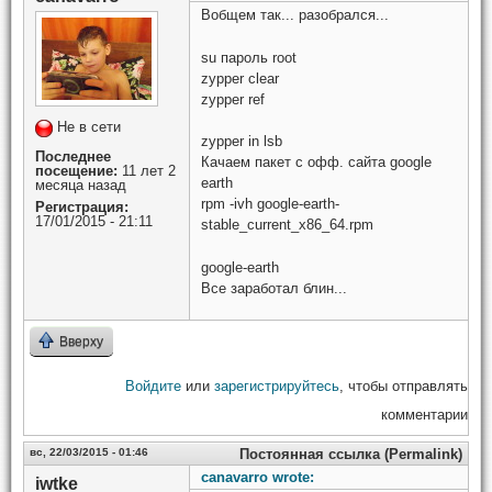
Вобщем так... разобрался...
su пароль root
zypper clear
zypper ref
Не в сети
zypper in lsb
Последнее
Качаем пакет с офф. сайта google
посещение:
11 лет 2
earth
месяца назад
rpm -ivh google-earth-
Регистрация:
17/01/2015 - 21:11
stable_current_x86_64.rpm
google-earth
Все заработал блин...
Вверху
Войдите
или
зарегистрируйтесь
, чтобы отправлять
комментарии
вс, 22/03/2015 - 01:46
Постоянная ссылка (Permalink)
canavarro wrote:
iwtke