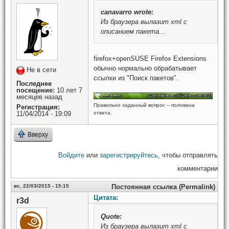
canavarro
wrote:
Из браузера вылазит xml c
описанием пакета...
firefox+openSUSE Firefox Extensions
обычно нормально обрабатывает
Не в сети
ссылки из "Поиск пакетов".
Последнее
посещение:
10 лет 7
месяцев назад
Правильно заданный вопрос – половина
Регистрация:
ответа.
11/04/2014 - 19:09
Вверху
Войдите
или
зарегистрируйтесь
, чтобы отправлять
комментарии
вс, 22/03/2015 - 15:15
Постоянная ссылка (Permalink)
Цитата:
r3d
Quote:
Из браузера вылазит xml c