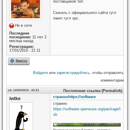
поставщиков 'lsb'.
Скачать с официального сайта гугл
пакет гугл эрс.
Не в сети
Последнее
посещение:
11 лет 2
месяца назад
Регистрация:
17/01/2015 - 21:11
Вверху
Войдите
или
зарегистрируйтесь
, чтобы отправлять
комментарии
сб, 14/02/2015 - 22:21
Постоянная ссылка (Permalink)
странноhttps://software
iwtke
странно
https://software.opensuse.org/package/l
sb
Правильно заданный вопрос – половина