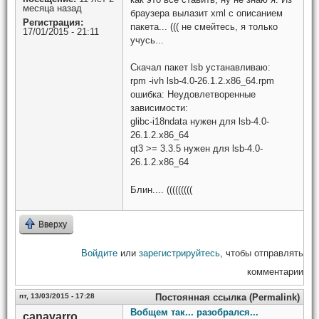
месяца назад
браузера вылазит xml c описанием
Регистрация:
пакета... ((( не смейтесь, я только
17/01/2015 - 21:11
учусь...
Скачал пакет lsb устанавливаю:
rpm -ivh lsb-4.0-26.1.2.x86_64.rpm
ошибка: Неудовлетворенные
зависимости:
glibc-i18ndata нужен для lsb-4.0-
26.1.2.x86_64
qt3 >= 3.3.5 нужен для lsb-4.0-
26.1.2.x86_64
Блин.... (((((((((
Вверху
Войдите
или
зарегистрируйтесь
, чтобы отправлять
комментарии
пт, 13/03/2015 - 17:28
Постоянная ссылка (Permalink)
Вобщем так... разобрался...
canavarro