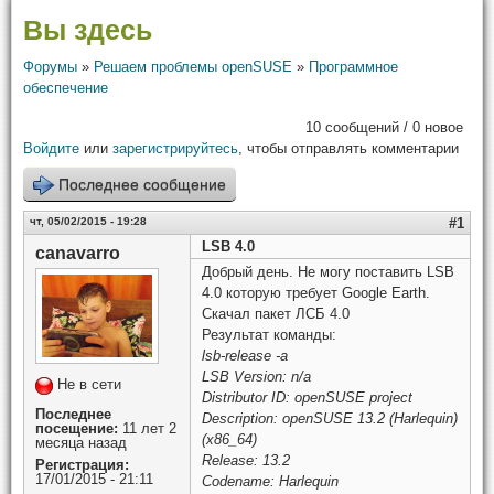
Вы здесь
Форумы
»
Решаем проблемы openSUSE
»
Программное
обеспечение
10 сообщений / 0 новое
Войдите
или
зарегистрируйтесь
, чтобы отправлять комментарии
Последнее сообщение
чт, 05/02/2015 - 19:28
#1
LSB 4.0
canavarro
Добрый день. Не могу поставить LSB
4.0 которую требует Google Earth.
Скачал пакет ЛСБ 4.0
Результат команды:
lsb-release -a
LSB Version: n/a
Не в сети
Distributor ID: openSUSE project
Последнее
Description: openSUSE 13.2 (Harlequin)
посещение:
11 лет 2
(x86_64)
месяца назад
Release: 13.2
Регистрация:
17/01/2015 - 21:11
Codename: Harlequin