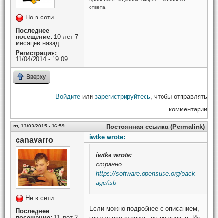
ответа.
Не в сети
Последнее
посещение:
10 лет 7
месяцев назад
Регистрация:
11/04/2014 - 19:09
Вверху
Войдите
или
зарегистрируйтесь
, чтобы отправлять
комментарии
пт, 13/03/2015 - 16:59
Постоянная ссылка (Permalink)
iwtke wrote:
canavarro
iwtke
wrote:
странно
https://software.opensuse.org/pack
age/lsb
Не в сети
Если можно подробнее с описанием,
Последнее
посещение:
11 лет 2
как это все ставить, ну не знаю я. Из