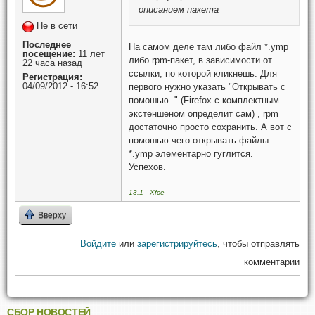
описанием пакета
Не в сети
Последнее
На самом деле там либо файл *.ymp
посещение:
11 лет
либо rpm-пакет, в зависимости от
22 часа назад
ссылки, по которой кликнешь. Для
Регистрация:
04/09/2012 - 16:52
первого нужно указать "Открывать с
помошью.." (Firefox с комплектным
экстеншеном определит сам) , rpm
достаточно просто сохранить. А вот с
помошью чего открывать файлы
*.ymp элементарно гуглится.
Успехов.
13.1 - Xfce
Вверху
Войдите
или
зарегистрируйтесь
, чтобы отправлять
комментарии
СБОР НОВОСТЕЙ