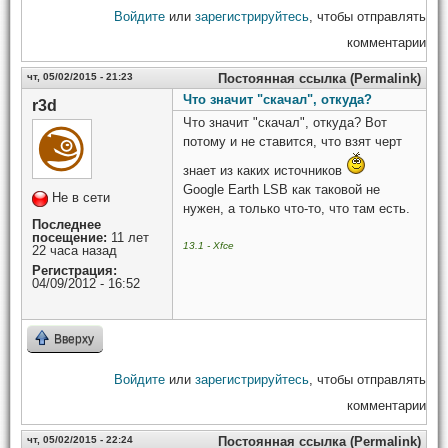
Войдите
или
зарегистрируйтесь
, чтобы отправлять
комментарии
чт, 05/02/2015 - 21:23
Постоянная ссылка (Permalink)
Что значит "скачал", откуда?
r3d
Что значит "скачал", откуда? Вот
потому и не ставится, что взят черт
знает из каких источников
Google Earth LSB как таковой не
Не в сети
нужен, а только что-то, что там есть.
Последнее
посещение:
11 лет
13.1 - Xfce
22 часа назад
Регистрация:
04/09/2012 - 16:52
Вверху
Войдите
или
зарегистрируйтесь
, чтобы отправлять
комментарии
чт, 05/02/2015 - 22:24
Постоянная ссылка (Permalink)