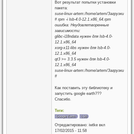
Вот результат попытки установки
пакета:
suse-linux-artem:/home/artem/Загрузки
# rpm -i lsb-4.0-12.1.x86_64.rpm
ошибка: Неудовлетворенные
зависимости:
glibc-i18ndata нужен для lsb-4.0-
12.1.x86_64
xorg-x11-libs нужен для lsb-4.0-
12.1.x86_64
qt3 >= 3.3.5 нужен для lsb-4.0-
12.1.x86_64
suse-linux-artem:/home/artem/Загрузки
#
Как поставить эту библиотеку и
запустить google earth???
Спасибо.
Теги:
Google Earth
LSB
Отредактировано:
iwtke
вкл
17/02/2015 - 11:58