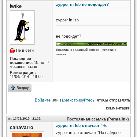
zypper in lsb не подойдёт?
iwtke
zypper in lsb
не подойдёт?
Правильно заданный вопрос – половина
Не в сети
ответа.
Последнее
посещение:
10 лет 7
месяцев назад
Регистрация:
11/04/2014 - 19:09
Вверху
Войдите
или
зарегистрируйтесь
, чтобы отправлять
комментарии
пт, 13/02/2015 - 21:31
Постоянная ссылка (Permalink)
zypper in lsb отвечает "Не
canavarro
zypper in lsb отвечает "Не найдено