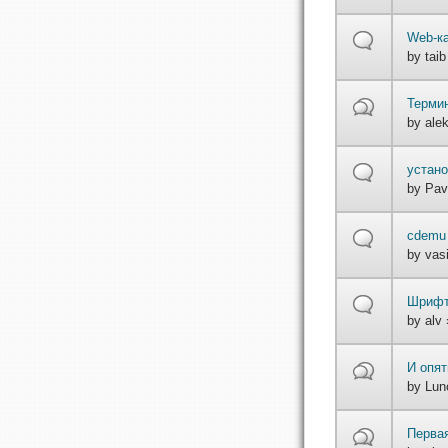
Web-к
by
taib
Терми
by
ale
устано
by
Pav
cdemu
by
vasi
Шрифт
by
alv
»
И опят
by
Lun
Перва