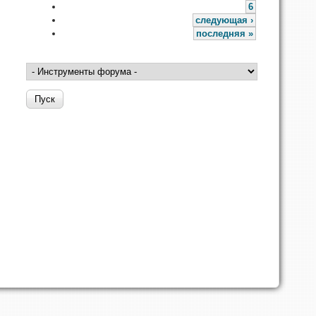
6
следующая ›
последняя »