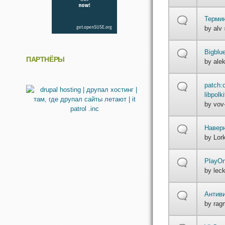
Терми
by
alv
Bigblu
ПАРТНЁРЫ
by
ale
patch:
libpolk
by
vov
Наверн
by
Lor
PlayOn
by
lec
Антив
by
rag