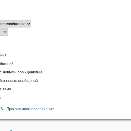
ния
общений
 с новыми сообщениями
 без новых сообщений
я тема
а