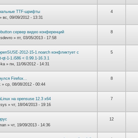
нальные TTF-шрифты
4
» вс, 09/09/2012 - 13:31
ebutton сервер видео конференций
8
ksdevro
» пт, 03/05/2013 - 17:58
openSUSE-2012-15-1.noarch конфликтует с
5
it-qt-1-1.i586 < 0.99.1-16.3.1
-ka
» пн, 11/06/2012 - 14:31
улся Firefox...
8
k
» ср, 08/08/2012 - 00:44
Linux на opensuse 12.3 x64
7
ksys
» чт, 18/04/2013 - 19:16
ирус
12
man
» чт, 19/09/2013 - 14:36