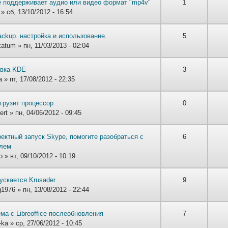
е поддерживает аудио или видео формат "mp4v"
1
» сб, 13/10/2012 - 16:54
ackup. настройка и использование.
5
katum
» пн, 11/03/2013 - 02:04
овка KDE
3
a
» пт, 17/08/2012 - 22:35
грузит процессор
0
ert
» пн, 04/06/2012 - 09:45
ектный запуск Skype, помогите разобраться с
6
лем
o
» вт, 09/10/2012 - 10:19
ускается Krusader
9
1976
» пн, 13/08/2012 - 22:44
ма с Libreoffice послеобновления
7
-ka
» ср, 27/06/2012 - 10:45