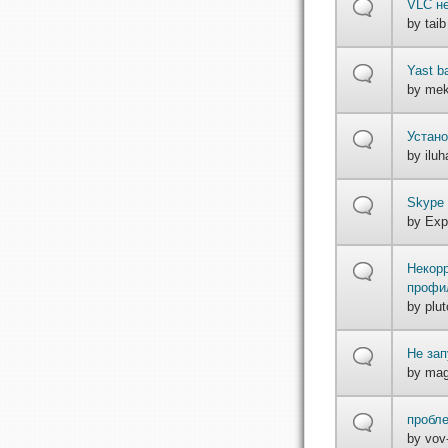
VLC н
by
taib
Yast b
by
me
Устан
by
iluh
Skype 
by
Exp
Некорр
профи
by
plut
Не зап
by
mag
пробле
by
vov