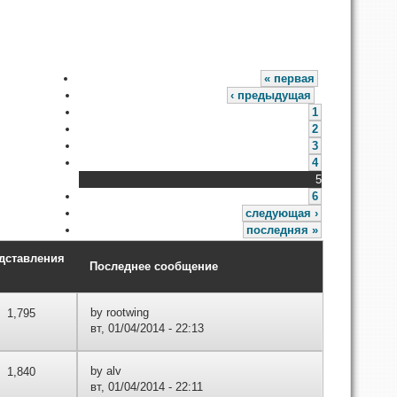
« первая
‹ предыдущая
1
2
3
4
5
6
следующая ›
последняя »
дставления
Последнее сообщение
by
rootwing
1,795
вт, 01/04/2014 - 22:13
by
alv
1,840
вт, 01/04/2014 - 22:11