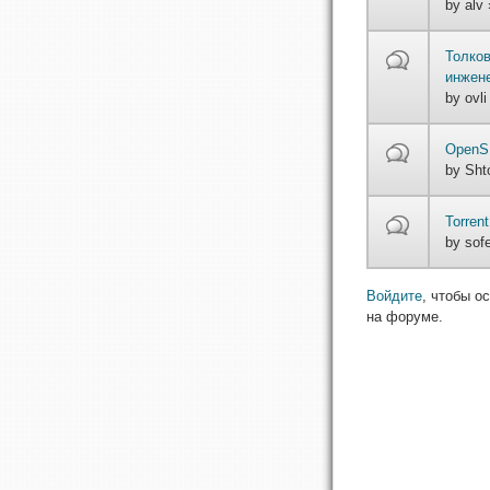
by
alv
»
Толков
инжен
by
ovli
OpenSU
by
Sht
Torren
by
sof
Войдите
, чтобы о
на форуме.