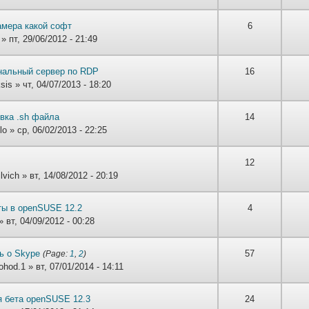
амера какой софт
6
» пт, 29/06/2012 - 21:49
нальный сервер по RDP
16
ksis
» чт, 04/07/2013 - 18:20
вка .sh файла
14
lo
» ср, 06/02/2013 - 22:25
12
lvich
» вт, 14/08/2012 - 20:19
ы в openSUSE 12.2
4
 вт, 04/09/2012 - 00:28
ь о Skype
57
(Page:
1
,
2
)
ohod.1
» вт, 07/01/2014 - 14:11
я бета openSUSE 12.3
24