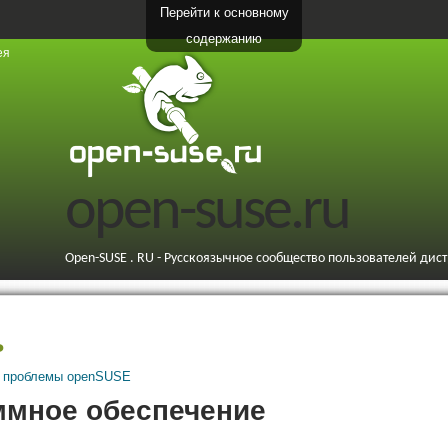
Перейти к основному
содержанию
ея
open-suse.ru
Open-SUSE . RU - Русскоязычное сообщество пользователей дис
ь
 проблемы openSUSE
ммное обеспечение