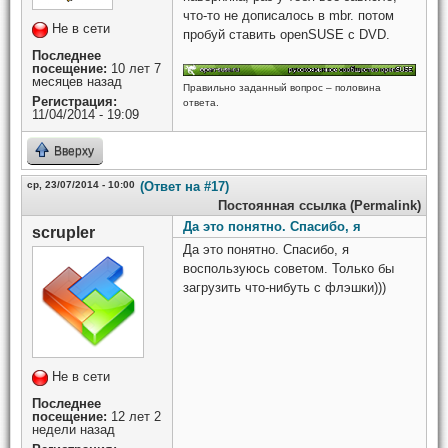
что-то не дописалось в mbr. потом
Не в сети
пробуй ставить openSUSE с DVD.
Последнее
посещение:
10 лет 7
месяцев назад
Правильно заданный вопрос – половина
Регистрация:
ответа.
11/04/2014 - 19:09
Вверху
ср, 23/07/2014 - 10:00
(Ответ на #17)
Постоянная ссылка (Permalink)
Да это понятно. Спасибо, я
scrupler
Да это понятно. Спасибо, я
воспользуюсь советом. Только бы
загрузить что-нибуть с флэшки)))
Не в сети
Последнее
посещение:
12 лет 2
недели назад