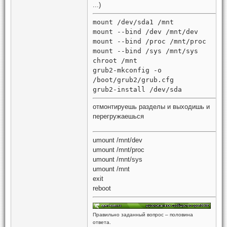
...)
mount /dev/sda1 /mnt
mount --bind /dev /mnt/dev
mount --bind /proc /mnt/proc
mount --bind /sys /mnt/sys
chroot /mnt
grub2-mkconfig -o
/boot/grub2/grub.cfg
grub2-install /dev/sda
отмонтируешь разделы и выходишь и
перегружаешься
umount /mnt/dev
umount /mnt/proc
umount /mnt/sys
umount /mnt
exit
reboot
Правильно заданный вопрос – половина
ответа.