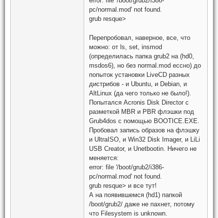
error: file '/boot/grub2/i386-
pc/normal.mod' not found.
grub resque>
Перепробовал, наверное, все, что
можно: от ls, set, insmod
(определилась папка grub2 на (hd0,
msdos6), но без normal.mod ессно) до
попыток установки LiveCD разных
дистрибов - и Ubuntu, и Debian, и
AltLinux (да чего только не было!).
Попытался Acronis Disk Director с
разметкой MBR и PBR флэшки под
Grub4dos с помощью BOOTICE.EXE.
Пробовал запись образов на флэшку
и UltraISO, и Win32 Disk Imager, и LiLi
USB Creator, и Unetbootin. Ничего не
меняется:
error: file '/boot/grub2/i386-
pc/normal.mod' not found.
grub resque> и все тут!
А на появившемся (hd1) папкой
/boot/grub2/ даже не пахнет, потому
что Filesystem is unknown.