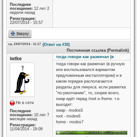
Последнее
посещение:
12 лет 2
недели назад
Регистрация:
22/07/2014 - 15:57
Вверху
ср, 23/07/2014 - 11:17
(Ответ на #30)
Постоянная ссылка (Permalink)
тогда говори как размечал (в
iwtke
тогда говори как размечал (в ручную
или воспользовался вариантом
предложенным инсталлятором) и в
каком порядке располагаются
разделы для линукса. если разметка
"по-умолчанию", то, скорее всего,
swap идёт перед /root и /home. т.е.
Не в сети
выходит:
swap - msdos5
Последнее
посещение:
10 лет 7
root - msdos6
месяцев назад
home - msdos7
Регистрация:
11/04/2014 - 19:09