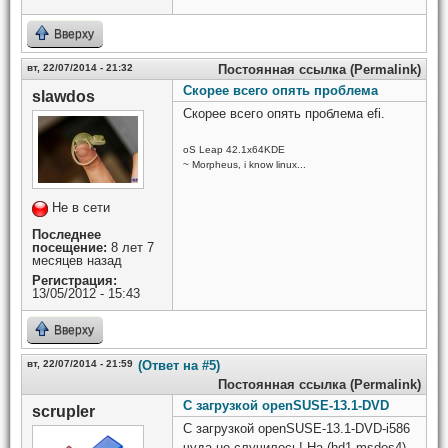
Вверху
вт, 22/07/2014 - 21:32
Постоянная ссылка (Permalink)
Скорее всего опять проблема
slawdos
Скорее всего опять проблема efi.
oS Leap 42.1x64KDE
~ Morpheus, i know linux...
Не в сети
Последнее
посещение:
8 лет 7
месяцев назад
Регистрация:
13/05/2012 - 15:43
Вверху
вт, 22/07/2014 - 21:59
(Ответ на #5)
Постоянная ссылка (Permalink)
С загрузкой openSUSE-13.1-DVD
scrupler
С загрузкой openSUSE-13.1-DVD-i586
чуда не случилось! На (hd1,msdos4)