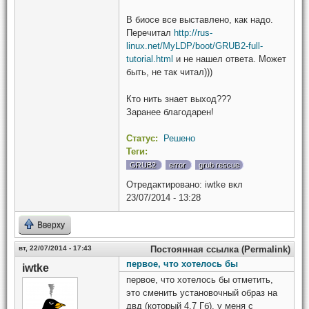
В биосе все выставлено, как надо.
Перечитал
http://rus-
linux.net/MyLDP/boot/GRUB2-full-
tutorial.html
и не нашел ответа. Может
быть, не так читал)))
Кто нить знает выход???
Заранее благодарен!
Статус:
Решено
Теги:
GRUB2
error
grub rescue
Отредактировано:
iwtke
вкл
23/07/2014 - 13:28
Вверху
вт, 22/07/2014 - 17:43
Постоянная ссылка (Permalink)
первое, что хотелось бы
iwtke
первое, что хотелось бы отметить,
это сменить установочный образ на
двд (который 4,7 Гб), у меня с