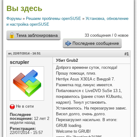
Вы здесь
Форумы
»
Решаем проблемы openSUSE
»
Установка, обновление
и настройка openSUSE
Тема заблокирована
33 сообщения / 0 новое
Последнее сообщение
вт, 22/07/2014 - 16:51
#1
Убит Grub2
scrupler
Доброго времени суток, господа!
Прошу помощи, плиз.
Нетбук Asus X301A с Виндой 7.
Разметка под линукс имеется.
Побаловался с LiveDVD SuSe 13.1,
понравилось (ранее стоял KUbuntu,
надоел). Ткнул установить.
Не в сети
Установилось. На перезагрузке завис.
Висел долго, очень долго.
Последнее
посещение:
12 лет 2
Перезагрузил насильно. В итоге:
недели назад
GRUB loading.
Регистрация:
Welcome to GRUB!
22/07/2014 - 15:57