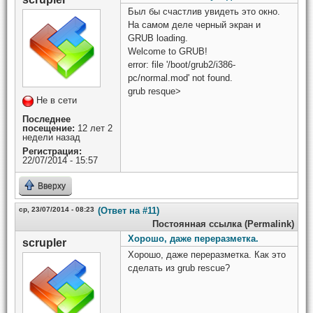
Был бы счастлив увидеть это окно.
На самом деле черный экран и
GRUB loading.
Welcome to GRUB!
error: file '/boot/grub2/i386-
pc/normal.mod' not found.
grub resque>
Не в сети
Последнее
посещение:
12 лет 2
недели назад
Регистрация:
22/07/2014 - 15:57
Вверху
ср, 23/07/2014 - 08:23
(Ответ на #11)
Постоянная ссылка (Permalink)
Хорошо, даже переразметка.
scrupler
Хорошо, даже переразметка. Как это
сделать из grub rescue?