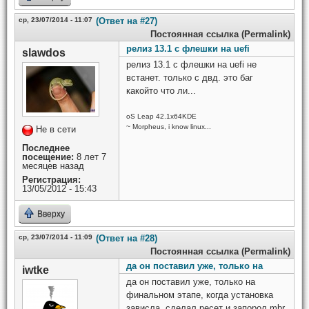
ср, 23/07/2014 - 11:07
(Ответ на #27)
Постоянная ссылка (Permalink)
релиз 13.1 с флешки на uefi
slawdos
релиз 13.1 с флешки на uefi не
встанет. только с двд. это баг
какойто что ли...
oS Leap 42.1x64KDE
~ Morpheus, i know linux...
Не в сети
Последнее
посещение:
8 лет 7
месяцев назад
Регистрация:
13/05/2012 - 15:43
Вверху
ср, 23/07/2014 - 11:09
(Ответ на #28)
Постоянная ссылка (Permalink)
да он поставил уже, только на
iwtke
да он поставил уже, только на
финальном этапе, когда установка
зависла, сделал ресет и запорол mbr.