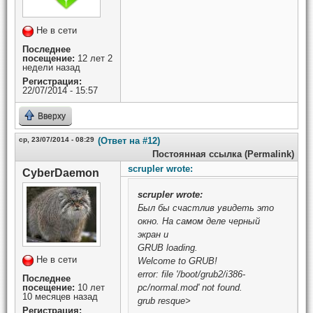
Не в сети
Последнее
посещение:
12 лет 2
недели назад
Регистрация:
22/07/2014 - 15:57
Вверху
ср, 23/07/2014 - 08:29
(Ответ на #12)
Постоянная ссылка (Permalink)
scrupler wrote:
CyberDaemon
scrupler
wrote:
Был бы счастлив увидеть это
окно. На самом деле черный
экран и
GRUB loading.
Не в сети
Welcome to GRUB!
error: file '/boot/grub2/i386-
Последнее
посещение:
10 лет
pc/normal.mod' not found.
10 месяцев назад
grub resque>
Регистрация: