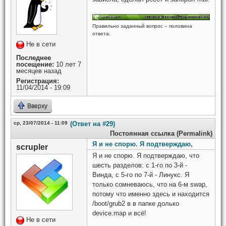
Правильно заданный вопрос – половина
ответа.
Не в сети
Последнее
посещение:
10 лет 7
месяцев назад
Регистрация:
11/04/2014 - 19:09
Вверху
ср, 23/07/2014 - 11:09
(Ответ на #29)
Постоянная ссылка (Permalink)
Я и не спорю. Я подтверждаю,
scrupler
Я и не спорю. Я подтверждаю, что
шесть разделов: с 1-го по 3-й -
Винда, с 5-го по 7-й - Линукс. Я
только сомневаюсь, что на 6-м swap,
потому что именно здесь и находится
/boot/grub2 в в папке долько
device.map и всё!
Не в сети