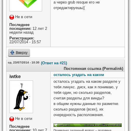
а через grub resque его не
отредактируешь((
Не в сети
Последнее
посещение:
12 лет 2
недели назад
Регистрация:
22/07/2014 - 15:57
Вверху
ср, 23/07/2014 - 10:30
(Ответ на #21)
Постоянная ссылка (Permalink)
осталось угадать на каком
iwtke
осталось угадать на каком разделе у
тебя линукс. диск, как я понимаю, у
тебя один, но сколько разделов,
считая разделы для винды?
в общем нужны данные по разметке.
сколько разделов (всех), их
очередность расположения.
Не в сети
Последнее
посещение:
10 лет 7
Правильно заданный вопрос – половина