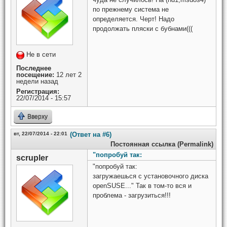
по прежнему система не
определяется. Черт! Надо
продолжать пляски с бубнами(((
Не в сети
Последнее
посещение:
12 лет 2
недели назад
Регистрация:
22/07/2014 - 15:57
Вверху
вт, 22/07/2014 - 22:01
(Ответ на #6)
Постоянная ссылка (Permalink)
"попробуй так:
scrupler
"попробуй так:
загружаешься с установочного диска
openSUSE..." Так в том-то вся и
проблема - загрузиться!!!