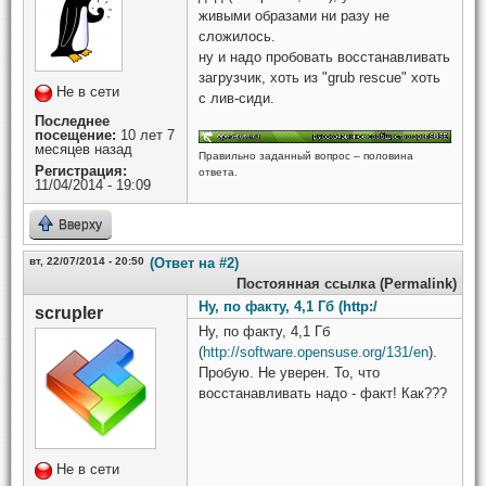
живыми образами ни разу не
сложилось.
ну и надо пробовать восстанавливать
загрузчик, хоть из "grub rescue" хоть
Не в сети
с лив-сиди.
Последнее
посещение:
10 лет 7
месяцев назад
Правильно заданный вопрос – половина
Регистрация:
ответа.
11/04/2014 - 19:09
Вверху
вт, 22/07/2014 - 20:50
(Ответ на #2)
Постоянная ссылка (Permalink)
Ну, по факту, 4,1 Гб (http:/
scrupler
Ну, по факту, 4,1 Гб
(
http://software.opensuse.org/131/en
).
Пробую. Не уверен. То, что
восстанавливать надо - факт! Как???
Не в сети