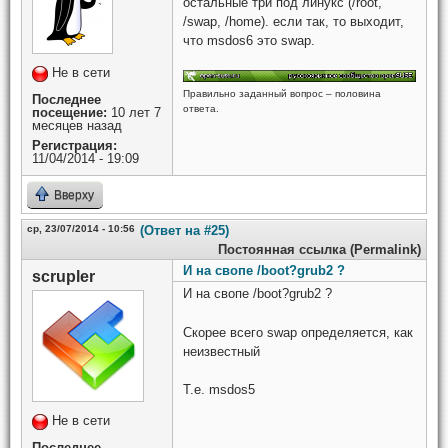
остальные три под линукс (/root,
/swap, /home). если так, то выходит,
что msdos6 это swap.
Не в сети
Правильно заданный вопрос – половина
Последнее
ответа.
посещение:
10 лет 7
месяцев назад
Регистрация:
11/04/2014 - 19:09
Вверху
ср, 23/07/2014 - 10:56
(Ответ на #25)
Постоянная ссылка (Permalink)
И на свопе /boot?grub2 ?
scrupler
И на свопе /boot?grub2 ?
Скорее всего swap определяется, как
неизвестный
Т.е. msdos5
Не в сети
Последнее