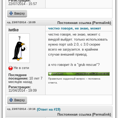
Регистрация:
22/07/2014 - 15:57
Вверху
ср, 23/07/2014 - 10:09
Постоянная ссылка (Permalink)
честно говоря, не знаю, может
iwtke
честно говоря, не знаю, может с
виндой выйдет. только использовать
нужно порт usb 2.0, с 3.0 скорее
всего не загрузится. в крайнем
случае внешний привод.
а что говорит
ls
в "grub rescue"?
Не в сети
Последнее
посещение:
10 лет 7
Правильно заданный вопрос – половина
месяцев назад
ответа.
Регистрация:
11/04/2014 - 19:09
Вверху
ср, 23/07/2014 - 10:16
(Ответ на #19)
Постоянная ссылка (Permalink)