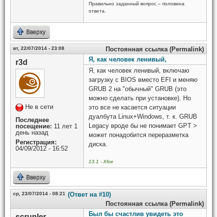
Правильно заданный вопрос – половина
ответа.
Вверху
вт, 22/07/2014 - 23:08
Постоянная ссылка (Permalink)
Я, как человек ленивый,
r3d
Я, как человек ленивый, включаю
загрузку с BIOS вместо EFI и меняю
GRUB 2 на "обычный" GRUB (это
можно сделать при установке). Но
Не в сети
это все не касается ситуации
дуалбута Linux+Windows, т. к. GRUB
Последнее
Legacy вроде бы не понимает GPT >
посещение:
11 лет 1
день назад
может понадобится переразметка
Регистрация:
диска.
04/09/2012 - 16:52
13.1 - Xfce
Вверху
ср, 23/07/2014 - 08:21
(Ответ на #10)
Постоянная ссылка (Permalink)
Был бы счастлив увидеть это
scrupler