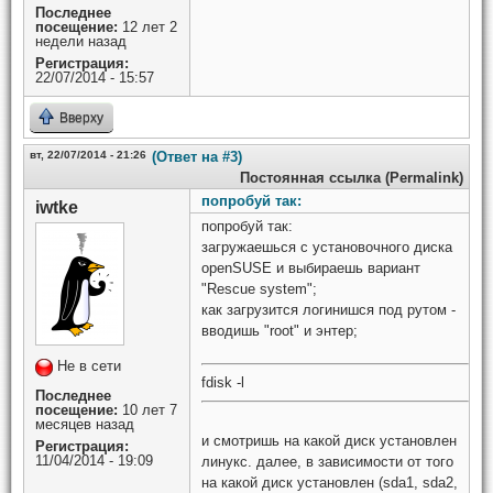
Последнее
посещение:
12 лет 2
недели назад
Регистрация:
22/07/2014 - 15:57
Вверху
вт, 22/07/2014 - 21:26
(Ответ на #3)
Постоянная ссылка (Permalink)
попробуй так:
iwtke
попробуй так:
загружаешься с установочного диска
openSUSE и выбираешь вариант
"Rescue system";
как загрузится логинишся под рутом -
вводишь "root" и энтер;
Не в сети
fdisk -l
Последнее
посещение:
10 лет 7
месяцев назад
и смотришь на какой диск установлен
Регистрация:
11/04/2014 - 19:09
линукс. далее, в зависимости от того
на какой диск установлен (sda1, sda2,