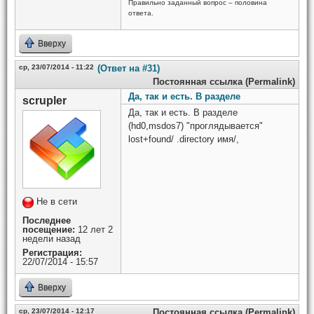
Правильно заданный вопрос – половина
ответа.
Вверху
ср, 23/07/2014 - 11:22
(Ответ на #31)
Постоянная ссылка (Permalink)
Да, так и есть. В разделе
scrupler
Да, так и есть. В разделе
(hd0,msdos7) "проглядывается"
lost+found/ .directory имя/,
Не в сети
Последнее
посещение:
12 лет 2
недели назад
Регистрация:
22/07/2014 - 15:57
Вверху
ср, 23/07/2014 - 12:17
Постоянная ссылка (Permalink)