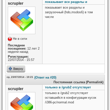
показывает все разделы и
scrupler
показывает все разделы и
загрузочный (hdo,msdos6) в том
числе
Не в сети
Последнее
посещение:
12 лет 2
недели назад
Регистрация:
22/07/2014 - 15:57
Вверху
ср, 23/07/2014 - 10:21
(Ответ на #20)
Постоянная ссылка (Permalink)
тольеко в /grub2 отсутствует
scrupler
тольеко в /grub2 отсутствует
оставшийся в конфигурации кусок
/i386-pc/normal.mod