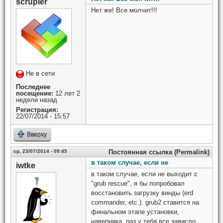
scrupler
Нет же! Все молчит!!!
Не в сети
Последнее
посещение:
12 лет 2
недели назад
Регистрация:
22/07/2014 - 15:57
Вверху
ср, 23/07/2014 - 09:45
Постоянная ссылка (Permalink)
в таком случае, если не
iwtke
в таком случае, если не выходит с
"grub rescue", я бы попробовал
восстановить загрузку винды (erd
commander, etc.). grub2 ставится на
финальном этапе установки,
наверняка, раз у тебя все зависло,