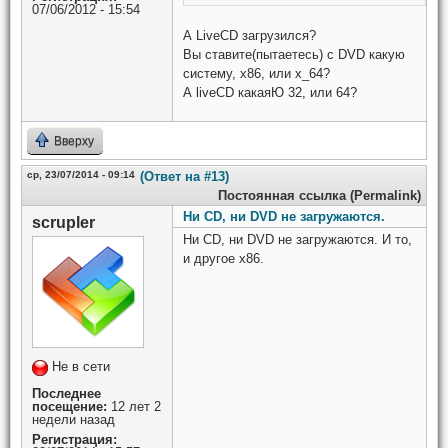
07/06/2012 - 15:54
А LiveCD загрузился?
Вы ставите(пытаетесь) с DVD какую
систему, x86, или x_64?
А liveCD какаяЮ 32, или 64?
Вверху
ср, 23/07/2014 - 09:14
(Ответ на #13)
Постоянная ссылка (Permalink)
Ни CD, ни DVD не загружаются.
scrupler
Ни CD, ни DVD не загружаются. И то,
и другое х86.
Не в сети
Последнее
посещение:
12 лет 2
недели назад
Регистрация: