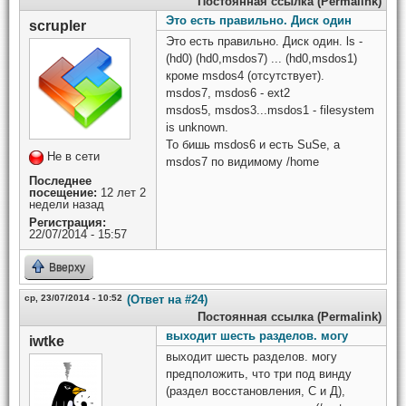
Постоянная ссылка (Permalink)
Это есть правильно. Диск один
scrupler
Это есть правильно. Диск один. ls -
(hd0) (hd0,msdos7) ... (hd0,msdos1)
кроме msdos4 (отсутствует).
msdos7, msdos6 - ext2
msdos5, msdos3...msdos1 - filesystem
is unknown.
То бишь msdos6 и есть SuSe, а
Не в сети
msdos7 по видимому /home
Последнее
посещение:
12 лет 2
недели назад
Регистрация:
22/07/2014 - 15:57
Вверху
ср, 23/07/2014 - 10:52
(Ответ на #24)
Постоянная ссылка (Permalink)
выходит шесть разделов. могу
iwtke
выходит шесть разделов. могу
предположить, что три под винду
(раздел восстановления, С и Д),