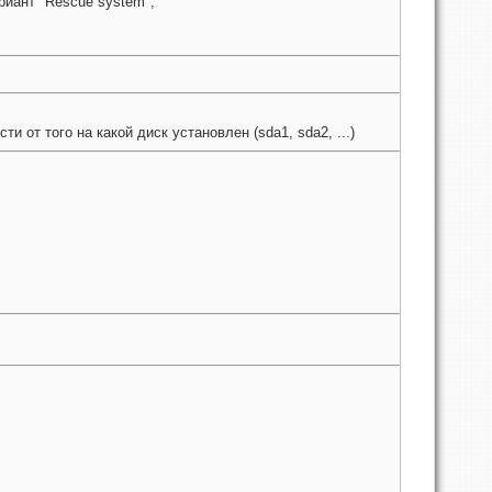
иант "Rescue system";
и от того на какой диск установлен (sda1, sda2, ...)