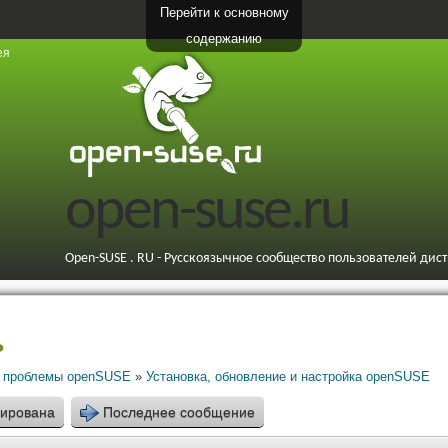
Перейти к основному
содержанию
ея
open-suse.ru
Open-SUSE . RU - Русскоязычное сообщество пользователей дис
ь
 проблемы openSUSE
»
Установка, обновление и настройка openSUSE
кирована
Последнее сообщение