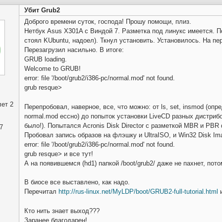
Убит Grub2
Доброго времени суток, господа! Прошу помощи, плиз.
Нетбук Asus X301A с Виндой 7. Разметка под линукс имеется. П
стоял KUbuntu, надоел). Ткнул установить. Установилось. На пер
Перезагрузил насильно. В итоге:
GRUB loading.
Welcome to GRUB!
error: file '/boot/grub2/i386-pc/normal.mod' not found.
grub resque>
ет 2
Перепробовал, наверное, все, что можно: от ls, set, insmod (опр
normal.mod ессно) до попыток установки LiveCD разных дистрибов 
было!). Попытался Acronis Disk Director с разметкой MBR и P
7
Пробовал запись образов на флэшку и UltraISO, и Win32 Disk Imag
error: file '/boot/grub2/i386-pc/normal.mod' not found.
grub resque> и все тут!
А на появившемся (hd1) папкой /boot/grub2/ даже не пахнет, пото
В биосе все выставлено, как надо.
Перечитал
http://rus-linux.net/MyLDP/boot/GRUB2-full-tutorial.html
и
Кто нить знает выход???
Заранее благодарен!