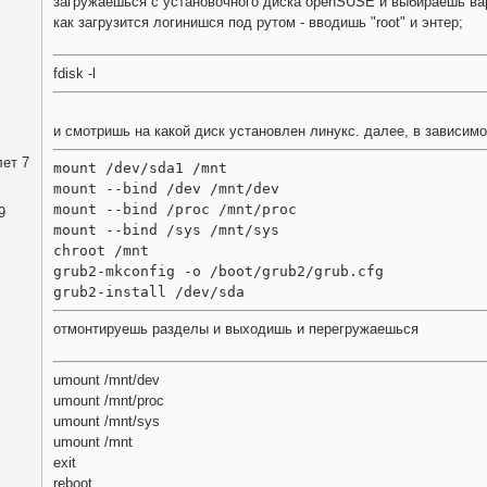
загружаешься с установочного диска openSUSE и выбираешь вар
как загрузится логинишся под рутом - вводишь "root" и энтер;
fdisk -l
и смотришь на какой диск установлен линукс. далее, в зависимост
ет 7
mount /dev/sda1 /mnt
mount --bind /dev /mnt/dev
mount --bind /proc /mnt/proc
9
mount --bind /sys /mnt/sys
chroot /mnt
grub2-mkconfig -o /boot/grub2/grub.cfg
grub2-install /dev/sda
отмонтируешь разделы и выходишь и перегружаешься
umount /mnt/dev
umount /mnt/proc
umount /mnt/sys
umount /mnt
exit
reboot