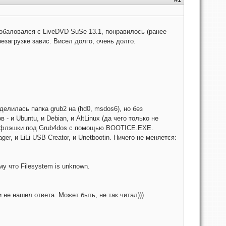
обаловался с LiveDVD SuSe 13.1, понравилось (ранее
езагрузке завис. Висел долго, очень долго.
еделилась папка grub2 на (hd0, msdos6), но без
- и Ubuntu, и Debian, и AltLinux (да чего только не
BR флэшки под Grub4dos с помощью BOOTICE.EXE.
er, и LiLi USB Creator, и Unetbootin. Ничего не меняется:
му что Filesystem is unknown.
 не нашел ответа. Может быть, не так читал)))