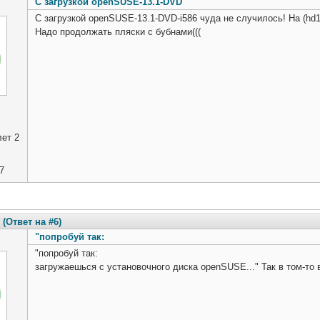
С загрузкой openSUSE-13.1-DVD
С загрузкой openSUSE-13.1-DVD-i586 чуда не случилось! На (hd
Надо продолжать пляски с бубнами(((
ет 2
7
(Ответ на #6)
"попробуй так:
"попробуй так:
загружаешься с установочного диска openSUSE..." Так в том-то в