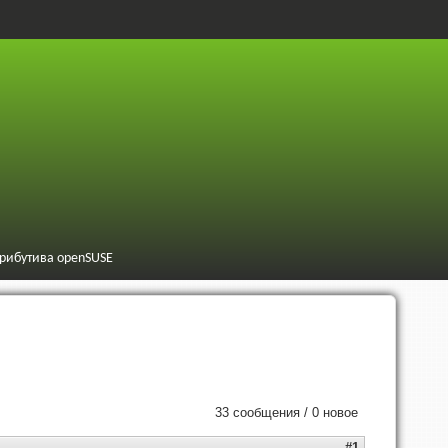
трибутива openSUSE
33 сообщения / 0 новое
#1