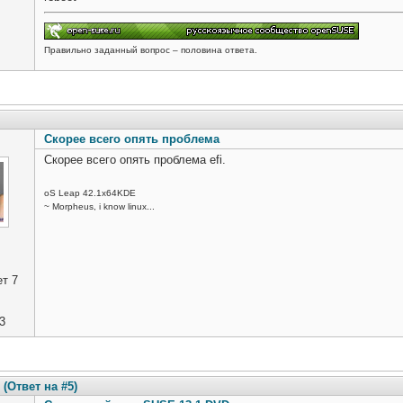
Правильно заданный вопрос – половина ответа.
Скорее всего опять проблема
Скорее всего опять проблема efi.
oS Leap 42.1x64KDE
~ Morpheus, i know linux...
т 7
3
(Ответ на #5)