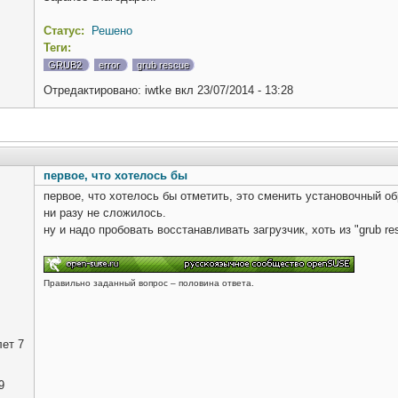
Статус:
Решено
Теги:
GRUB2
error
grub rescue
Отредактировано:
iwtke
вкл
23/07/2014 - 13:28
первое, что хотелось бы
первое, что хотелось бы отметить, это сменить установочный об
ни разу не сложилось.
ну и надо пробовать восстанавливать загрузчик, хоть из "grub re
Правильно заданный вопрос – половина ответа.
ет 7
9