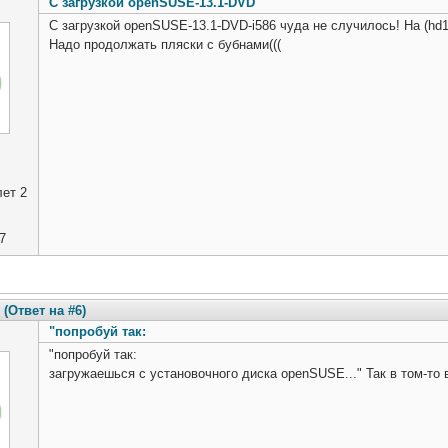
С загрузкой openSUSE-13.1-DVD
С загрузкой openSUSE-13.1-DVD-i586 чуда не случилось! На (hd
Надо продолжать пляски с бубнами(((
ет 2
7
(Ответ на #6)
"попробуй так:
"попробуй так:
загружаешься с установочного диска openSUSE..." Так в том-то в