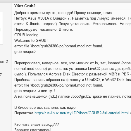
Убит Grub2
Доброго времени суток, господа! Прошу помощи, плиз.
Нетбук Asus X301A с Виндой 7. Разметка под линукс имеется. П
стоял KUbuntu, надоел). Ткнул установить. Установилось. На пер
Перезагрузил насильно. В итоге:
GRUB loading.
Welcome to GRUB!
error: file '/boot/grub2/i386-pc/normal.mod' not found.
grub resque>
ет 2
Перепробовал, наверное, все, что можно: от ls, set, insmod (опр
normal.mod ессно) до попыток установки LiveCD разных дистрибов 
было!). Попытался Acronis Disk Director с разметкой MBR и P
7
Пробовал запись образов на флэшку и UltraISO, и Win32 Disk Imag
error: file '/boot/grub2/i386-pc/normal.mod' not found.
grub resque> и все тут!
А на появившемся (hd1) папкой /boot/grub2/ даже не пахнет, пото
В биосе все выставлено, как надо.
Перечитал
http://rus-linux.net/MyLDP/boot/GRUB2-full-tutorial.html
и
Кто нить знает выход???
Заранее благодарен!