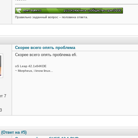
Правильно заданный вопрос – половина ответа.
Скорее всего опять проблема
Скорее всего опять проблема efi.
oS Leap 42.1x64KDE
~ Morpheus, i know linux...
т 7
3
(Ответ на #5)