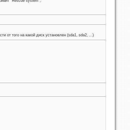
иант "Rescue system";
и от того на какой диск установлен (sda1, sda2, ...)