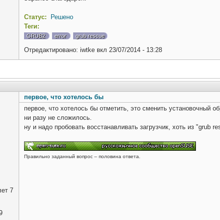
Статус:
Решено
Теги:
GRUB2
error
grub rescue
Отредактировано:
iwtke
вкл
23/07/2014 - 13:28
первое, что хотелось бы
первое, что хотелось бы отметить, это сменить установочный об
ни разу не сложилось.
ну и надо пробовать восстанавливать загрузчик, хоть из "grub re
Правильно заданный вопрос – половина ответа.
ет 7
9