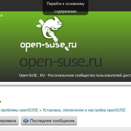
Перейти к основному
содержанию
ея
open-suse.ru
Open-SUSE . RU - Русскоязычное сообщество пользователей дис
ь
 проблемы openSUSE
»
Установка, обновление и настройка openSUSE
кирована
Последнее сообщение