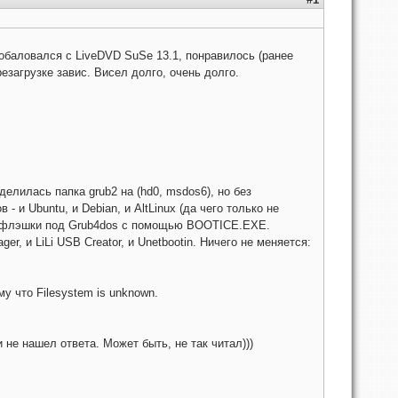
обаловался с LiveDVD SuSe 13.1, понравилось (ранее
езагрузке завис. Висел долго, очень долго.
еделилась папка grub2 на (hd0, msdos6), но без
- и Ubuntu, и Debian, и AltLinux (да чего только не
BR флэшки под Grub4dos с помощью BOOTICE.EXE.
er, и LiLi USB Creator, и Unetbootin. Ничего не меняется:
му что Filesystem is unknown.
 не нашел ответа. Может быть, не так читал)))