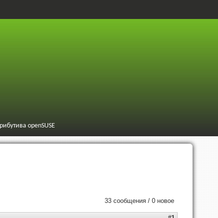
трибутива openSUSE
33 сообщения / 0 новое
#1